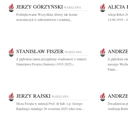
JERZY GÓRZYŃSKI
ALICJA
WARSZAWA
Podziękowanie Wszystkim, którzy tak licznie
Alicja Rdest 2
uczestniczyli w nabożeństwie i ostatniej...
14.06.1919 - 
STANISŁAW FISZER
ANDRZE
WARSZAWA
Z głębokim żalem przyjęliśmy wiadomość o śmierci
Z głębokim ża
Stanisława Fiszera (Juniora) (1935-2025)...
naszego Wych
Panie...
JERZY RAJSKI
ANDRZE
WARSZAWA
Msza Święta w intencji Prof. dr hab. ś.p. Jerzego
Dwadzieścia pi
Rajskiego zmarłego 26 września 2025 roku oraz...
Andrzeja Budz