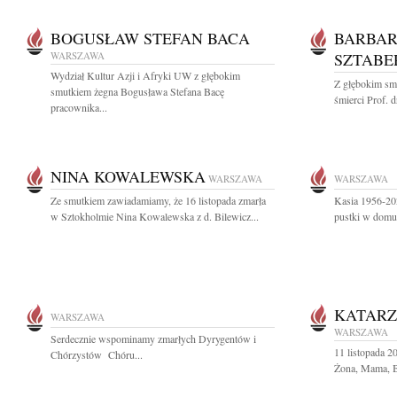
BOGUSŁAW STEFAN BACA
BARBAR
WARSZAWA
SZTABE
Wydział Kultur Azji i Afryki UW z głębokim
Z głębokim sm
smutkiem żegna Bogusława Stefana Bacę
śmierci Prof. d
pracownika...
NINA KOWALEWSKA
WARSZAWA
WARSZAWA
Ze smutkiem zawiadamiamy, że 16 listopada zmarła
Kasia 1956-202
w Sztokholmie Nina Kowalewska z d. Bilewicz...
pustki w dom
KATAR
WARSZAWA
WARSZAWA
Serdecznie wspominamy zmarłych Dyrygentów i
11 listopada 
Chórzystów Chóru...
Żona, Mama, Ba