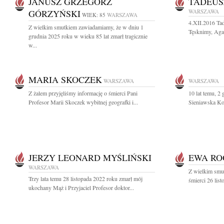
JANUSZ GRZEGORZ
TADEUS
GÓRZYŃSKI
WARSZAWA
WIEK: 85
WARSZAWA
4.XII.2016 Ta
Z wielkim smutkiem zawiadamiamy, że w dniu 1
Tęsknimy, Agat
grudnia 2025 roku w wieku 85 lat zmarł tragicznie
w...
MARIA SKOCZEK
WARSZAWA
WARSZAWA
Z żalem przyjęliśmy informację o śmierci Pani
10 lat temu, 2
Profesor Marii Skoczek wybitnej geografki i...
Sieniawska Koc
JERZY LEONARD MYŚLIŃSKI
EWA RO
WARSZAWA
Z wielkim smu
Trzy lata temu 28 listopada 2022 roku zmarł mój
śmierci 26 lis
ukochany Mąż i Przyjaciel Profesor doktor...