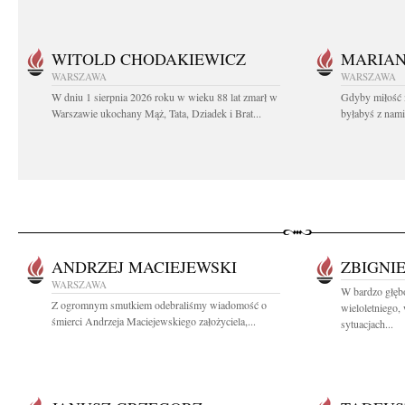
WITOLD CHODAKIEWICZ
MARIA
WARSZAWA
WARSZAWA
W dniu 1 sierpnia 2026 roku w wieku 88 lat zmarł w
Gdyby miłość 
Warszawie ukochany Mąż, Tata, Dziadek i Brat...
byłabyś z nami 
ANDRZEJ MACIEJEWSKI
ZBIGNI
WARSZAWA
W bardzo głę
Z ogromnym smutkiem odebraliśmy wiadomość o
wieloletniego
śmierci Andrzeja Maciejewskiego założyciela,...
sytuacjach...