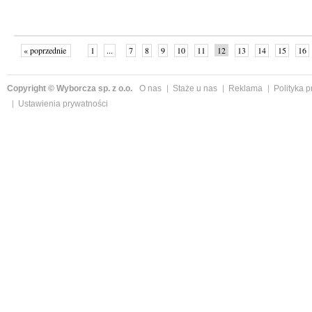
« poprzednie
1
...
7
8
9
10
11
12
13
14
15
16
Copyright © Wyborcza sp. z o.o.
O nas
Staże u nas
Reklama
Polityka 
Ustawienia prywatności