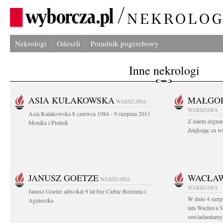
Nekrologi
Odeszli
Poradnik pogrzebowy
Inne nekrologi
ASIA KUŁAKOWSKA
MAŁGOR
WARSZAWA
WARSZAWA
Asia Kułakowska 8 czerwca 1984 - 9 sierpnia 2011
Z żalem żegnam
Monika i Piotrek
dziękując za w
JANUSZ GOETZE
WACŁAW
WARSZAWA
WARSZAWA
Janusz Goetze adwokat 9 lat bez Ciebie Bożenna i
W dniu 4 sier
Agnieszka
lata Wacława 
zawiadamiamy.