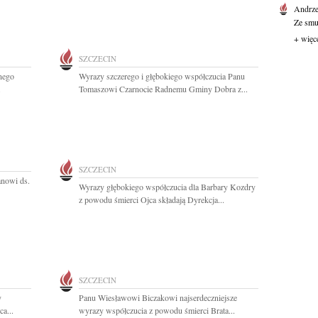
Andrze
Ze smu
+ więc
SZCZECIN
nego
Wyrazy szczerego i głębokiego współczucia Panu
.
Tomaszowi Czarnocie Radnemu Gminy Dobra z...
SZCZECIN
anowi ds.
Wyrazy głębokiego współczucia dla Barbary Kozdry
z powodu śmierci Ojca składają Dyrekcja...
SZCZECIN
y
Panu Wiesławowi Biczakowi najserdeczniejsze
a...
wyrazy współczucia z powodu śmierci Brata...