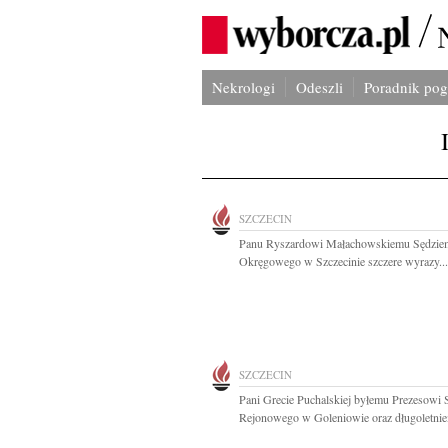
Nekrologi
Odeszli
Poradnik po
SZCZECIN
Panu Ryszardowi Małachowskiemu Sędzie
Okręgowego w Szczecinie szczere wyrazy...
SZCZECIN
Pani Grecie Puchalskiej byłemu Prezesowi 
Rejonowego w Goleniowie oraz długoletnie