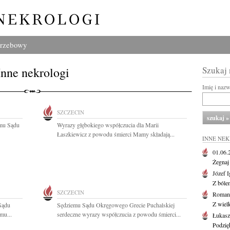
grzebowy
Inne nekrologi
Szukaj
Imię i naz
SZCZECIN
mu Sądu
Wyrazy głębokiego współczucia dla Marii
Łaszkiewicz z powodu śmierci Mamy składają...
INNE NE
01.06
Żegnaj
Józef 
Z bóle
SZCZECIN
Roman
Z wiel
Sądu
Sędziemu Sądu Okręgowego Grecie Puchalskiej
mu...
serdeczne wyrazy współczucia z powodu śmierci...
Łukasz
Podzię