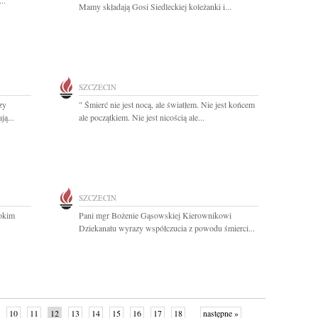
..
Mamy składają Gosi Siedleckiej koleżanki i...
SZCZECIN
zy
" Śmierć nie jest nocą, ale światłem. Nie jest końcem
ą...
ale początkiem. Nie jest nicością ale...
SZCZECIN
bokim
Pani mgr Bożenie Gąsowskiej Kierownikowi
Dziekanatu wyrazy współczucia z powodu śmierci...
10
11
12
13
14
15
16
17
18
następne »