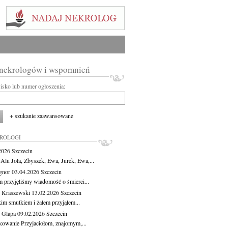
 nekrologów i wspomnień
wisko lub numer ogłoszenia:
+ szukanie zaawansowane
KROLOGI
.2026
Szczecin
 Alu Jola, Zbyszek, Ewa, Jurek, Ewa,...
Ignor
03.04.2026
Szczecin
m przyjęliśmy wiadomość o śmierci...
 Kraszewski
13.02.2026
Szczecin
kim smutkiem i żalem przyjąłem...
 Glapa
09.02.2026
Szczecin
kowanie Przyjaciołom, znajomym,...