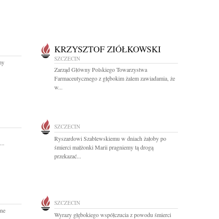
KRZYSZTOF ZIÓŁKOWSKI
SZCZECIN
my
Zarząd Główny Polskiego Towarzystwa
Farmaceutycznego z głębokim żalem zawiadamia, że
w...
SZCZECIN
Ryszardowi Szablewskiemu w dniach żałoby po
..
śmierci małżonki Marii pragniemy tą drogą
przekazać...
SZCZECIN
zne
Wyrazy głębokiego współczucia z powodu śmierci