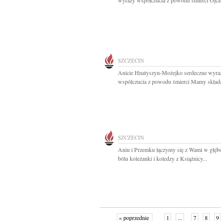
wyrazy współczucia z powodu śmierci Ojca.
SZCZECIN
Anicie Hnatyszyn-Możejko serdeczne wyra
współczucia z powodu śmierci Mamy składaj
SZCZECIN
Aniu i Przemku łączymy się z Wami w głę
bólu koleżanki i koledzy z Książnicy...
« poprzednie
1
...
7
8
9