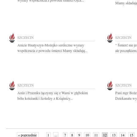
wyrazy współczucia z powodu śmierci Ojca...
Mamy składają 
SZCZECIN
SZCZECIN
Anicie Hnatyszyn-Możejko serdeczne wyrazy
" Śmierć nie je
współczucia z powodu śmierci Mamy składają...
ale początkiem. 
SZCZECIN
SZCZECIN
Aniu i Przemku łączymy się z Wami w głębokim
Pani mgr Boże
bólu koleżanki i koledzy z Książnicy...
Dziekanatu wyr
« poprzednie
1
...
7
8
9
10
11
12
13
14
15