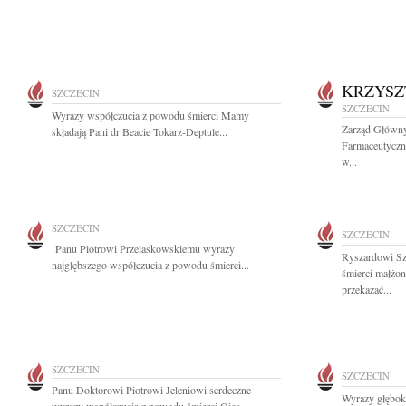
KRZYSZ
SZCZECIN
SZCZECIN
Wyrazy współczucia z powodu śmierci Mamy
Zarząd Główny
składają Pani dr Beacie Tokarz-Deptule...
Farmaceutyczn
w...
SZCZECIN
SZCZECIN
Panu Piotrowi Przelaskowskiemu wyrazy
Ryszardowi Sz
najgłębszego współczucia z powodu śmierci...
śmierci małżon
przekazać...
SZCZECIN
SZCZECIN
Panu Doktorowi Piotrowi Jeleniowi serdeczne
Wyrazy głębok