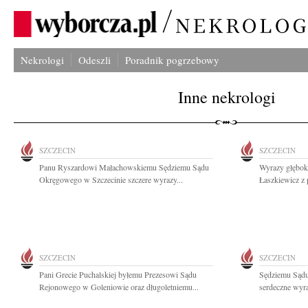
Nekrologi
Odeszli
Poradnik pogrzebowy
Inne nekrologi
SZCZECIN
SZCZECIN
Panu Ryszardowi Małachowskiemu Sędziemu Sądu
Wyrazy głębok
Okręgowego w Szczecinie szczere wyrazy...
Łaszkiewicz z
SZCZECIN
SZCZECIN
Pani Grecie Puchalskiej byłemu Prezesowi Sądu
Sędziemu Sądu
Rejonowego w Goleniowie oraz długoletniemu...
serdeczne wyra