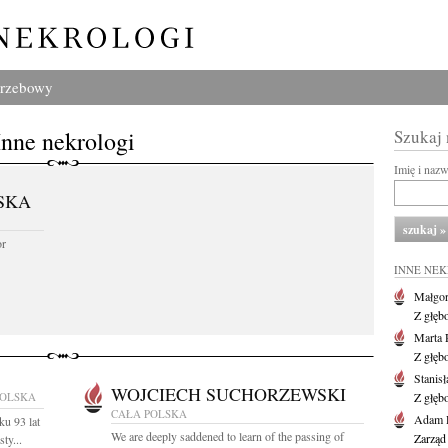
grzebowy
Inne nekrologi
Szukaj
Imię i naz
SKA
or
INNE NE
Małgor
Z głęb
Marta 
Z głęb
Stanis
WOJCIECH SUCHORZEWSKI
POLSKA
Z głęb
CAŁA POLSKA
Adam P
ku 93 lat
We are deeply saddened to learn of the passing of
Zarząd
ty...