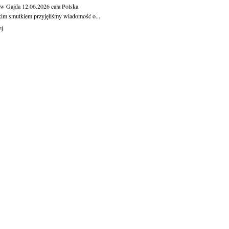
aw Gajda
12.06.2026
cała Polska
kim smutkiem przyjęliśmy wiadomość o...
ej