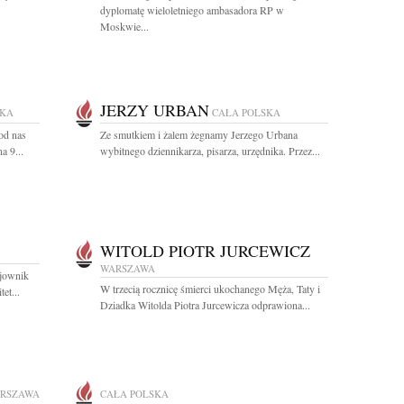
dyplomatę wieloletniego ambasadora RP w
Moskwie...
JERZY URBAN
SKA
CAŁA POLSKA
od nas
Ze smutkiem i żalem żegnamy Jerzego Urbana
a 9...
wybitnego dziennikarza, pisarza, urzędnika. Przez...
WITOLD PIOTR JURCEWICZ
WARSZAWA
ojownik
W trzecią rocznicę śmierci ukochanego Męża, Taty i
et...
Dziadka Witolda Piotra Jurcewicza odprawiona...
RSZAWA
CAŁA POLSKA