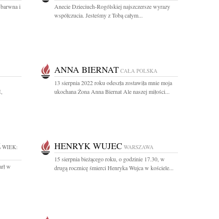
 barwna i
Anecie Dzieciuch-Rogólskiej najszczersze wyrazy
współczucia. Jesteśmy z Tobą całym...
ANNA BIERNAT
CAŁA POLSKA
13 sierpnia 2022 roku odeszła zostawiła mnie moja
,
ukochana Żona Anna Biernat Ale naszej miłości...
Z
HENRYK WUJEC
WIEK:
WARSZAWA
15 sierpnia bieżącego roku, o godzinie 17.30, w
arł w
drugą rocznicę śmierci Henryka Wujca w kościele...