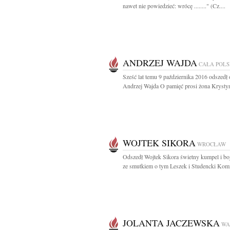
nawet nie powiedzieć: wrócę ........" (Cz....
ANDRZEJ WAJDA
CAŁA POL
Sześć lat temu 9 października 2016 odszedł 
Andrzej Wajda O pamięć prosi żona Krystyn
WOJTEK SIKORA
WROCŁAW
Odszedł Wojtek Sikora świetny kumpel i b
ze smutkiem o tym Leszek i Studencki Komit
JOLANTA JACZEWSKA
WA