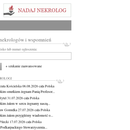
 nekrologów i wspomnień
wisko lub numer ogłoszenia:
+ szukanie zaawansowane
KROLOGI
zata Kościelska
06.08.2026
cała Polska
okim smutkiem żegnam Panią Profesor...
Rytel
31.07.2026
cała Polska
okim żalem w sercu żegnamy naszą...
ław Gomułka
27.07.2026
cała Polska
okim żalem przyjęliśmy wiadomość o...
ilecki
17.07.2026
cała Polska
 Podkarpackiego Stowarzyszenia...