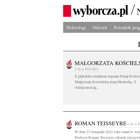
Nekrologi
Odeszli
Poradnik po
MAŁGORZATA KOŚCIEL
CAŁA POLSKA
Z głębokim smutkiem żegnam Panią Profes
Małgorzatę Kościelską moją Mentorkę. Z
wdzięcznością...
ROMAN TEISSEYRE
CAŁA 
W dniu 21 listopada 2022 roku zmarł w wie
Profesor Roman Teisseyre członek rzeczywis