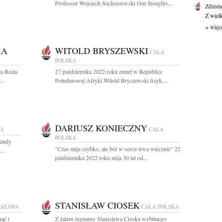
Professor Wojciech Suchorzewski Our thoughts...
Zdzisł
Z wiel
+ więc
KA
WITOLD BRYSZEWSKI
CAŁA
POLSKA
ła Beata
27 października 2022 roku zmarł w Republice
..
Południowej Afryki Witold Bryszewski fizyk,...
DARIUSZ KONIECZNY
WA
CAŁA
POLSKA
Wandy
"Czas mija szybko, ale ból w sercu trwa wiecznie" 22
...
października 2022 roku mija 30 lat od...
STANISŁAW CIOSEK
SZAWA
CAŁA POLSKA
ąć i
Z żalem żegnamy Stanisława Cioska wybitnego