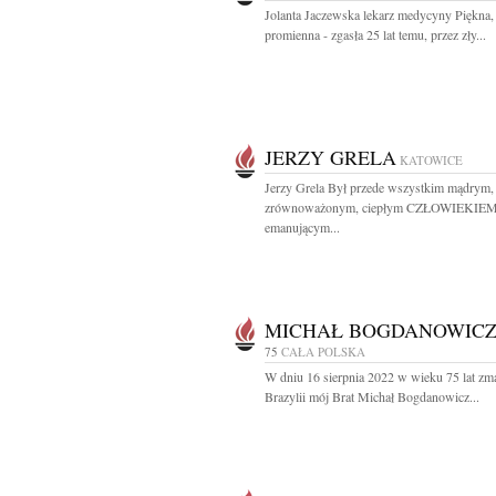
Jolanta Jaczewska lekarz medycyny Piękna,
promienna - zgasła 25 lat temu, przez zły...
JERZY GRELA
KATOWICE
Jerzy Grela Był przede wszystkim mądrym,
zrównoważonym, ciepłym CZŁOWIEKIEM
emanującym...
MICHAŁ BOGDANOWIC
75
CAŁA POLSKA
W dniu 16 sierpnia 2022 w wieku 75 lat zm
Brazylii mój Brat Michał Bogdanowicz...