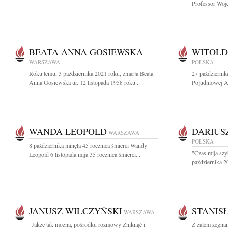
Professor Wojc
BEATA ANNA GOSIEWSKA
WITOLD
WARSZAWA
POLSKA
Roku temu, 3 października 2021 roku, zmarła Beata
27 październik
Anna Gosiewska ur. 12 listopada 1958 roku...
Południowej Af
WANDA LEOPOLD
DARIUS
WARSZAWA
POLSKA
8 października minęła 45 rocznica śmierci Wandy
"Czas mija szy
Leopold 6 listopada mija 35 rocznica śmierci...
października 20
JANUSZ WILCZYŃSKI
STANIS
WARSZAWA
"Jakże tak można, pośrodku rozmowy Zniknąć i
Z żalem żegna