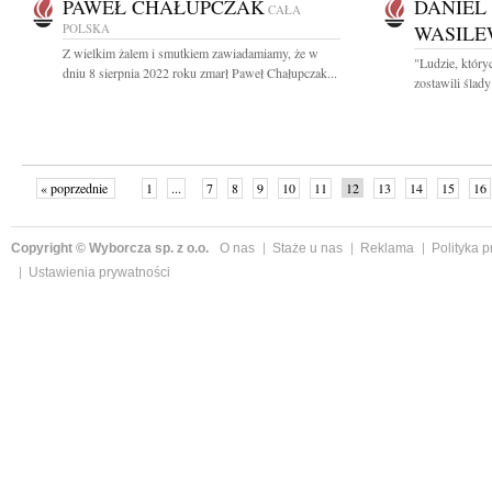
PAWEŁ CHAŁUPCZAK
DANIEL
CAŁA
POLSKA
WASILE
Z wielkim żalem i smutkiem zawiadamiamy, że w
"Ludzie, który
dniu 8 sierpnia 2022 roku zmarł Paweł Chałupczak...
zostawili ślad
« poprzednie
1
...
7
8
9
10
11
12
13
14
15
16
Copyright © Wyborcza sp. z o.o.
O nas
Staże u nas
Reklama
Polityka 
Ustawienia prywatności