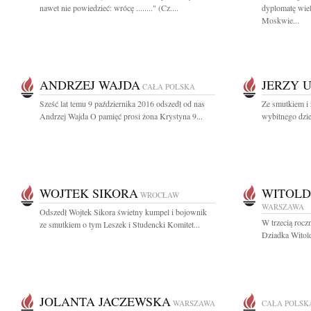
nawet nie powiedzieć: wrócę ........" (Cz....
dyplomatę wie
Moskwie...
ANDRZEJ WAJDA
JERZY 
CAŁA POLSKA
Sześć lat temu 9 października 2016 odszedł od nas
Ze smutkiem i
Andrzej Wajda O pamięć prosi żona Krystyna 9...
wybitnego dzien
WOJTEK SIKORA
WITOLD
WROCŁAW
WARSZAWA
Odszedł Wojtek Sikora świetny kumpel i bojownik
W trzecią rocz
ze smutkiem o tym Leszek i Studencki Komitet...
Dziadka Witold
JOLANTA JACZEWSKA
WARSZAWA
CAŁA POLSK