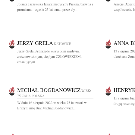
Jolanta Jaczewska lekarz medycyny Piękna, barwna i
Anecie Dzieciu
promienna - zgasła 25 lat temu, przez zły...
współczucia. J
JERZY GRELA
ANNA B
KATOWICE
Jerzy Grela Był przede wszystkim mądrym,
13 sierpnia 20
zrównoważonym, ciepłym CZŁOWIEKIEM,
ukochana Żona 
emanującym...
MICHAŁ BOGDANOWICZ
HENRYK
WIEK:
75
CAŁA POLSKA
15 sierpnia bi
W dniu 16 sierpnia 2022 w wieku 75 lat zmarł w
drugą rocznicę
Brazylii mój Brat Michał Bogdanowicz...