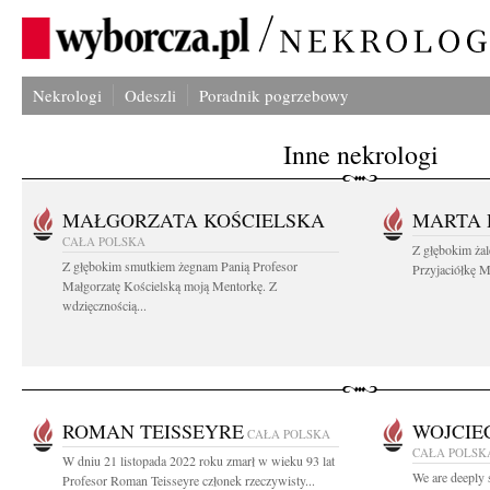
Nekrologi
Odeszli
Poradnik pogrzebowy
Inne nekrologi
MAŁGORZATA KOŚCIELSKA
MARTA 
CAŁA POLSKA
Z głębokim ża
Z głębokim smutkiem żegnam Panią Profesor
Przyjaciółkę M
Małgorzatę Kościelską moją Mentorkę. Z
wdzięcznością...
ROMAN TEISSEYRE
WOJCIE
CAŁA POLSKA
CAŁA POLSK
W dniu 21 listopada 2022 roku zmarł w wieku 93 lat
We are deeply 
Profesor Roman Teisseyre członek rzeczywisty...