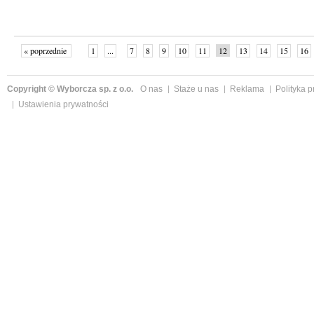
« poprzednie
1
...
7
8
9
10
11
12
13
14
15
16
Copyright © Wyborcza sp. z o.o.
O nas
Staże u nas
Reklama
Polityka 
Ustawienia prywatności