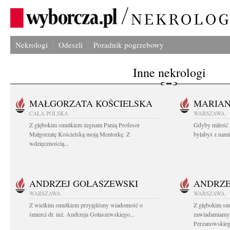
Nekrologi
Odeszli
Poradnik pogrzebowy
Inne nekrologi
MAŁGORZATA KOŚCIELSKA
MARIA
CAŁA POLSKA
WARSZAWA
Z głębokim smutkiem żegnam Panią Profesor
Gdyby miłość 
Małgorzatę Kościelską moją Mentorkę. Z
byłabyś z nami 
wdzięcznością...
ANDRZEJ GOŁASZEWSKI
ANDRZE
WARSZAWA
WARSZAWA
Z wielkim smutkiem przyjęliśmy wiadomość o
Z głębokim sm
śmierci dr. inż. Andrzeja Gołaszewskiego...
zawiadamiamy o
Perzanowskieg