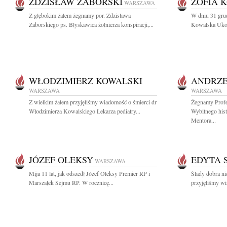
ZDZISŁAW ZABORSKI
ZOFIA 
WARSZAWA
Z głębokim żalem żegnamy por. Zdzisława
W dniu 31 grud
Zaborskiego ps. Błyskawica żołnierza konspiracji,...
Kowalska Ukoch
WŁODZIMIERZ KOWALSKI
ANDRZE
WARSZAWA
WARSZAWA
Z wielkim żalem przyjęliśmy wiadomość o śmierci dr
Żegnamy Profe
Włodzimierza Kowalskiego Lekarza pediatry...
Wybitnego hist
Mentora...
JÓZEF OLEKSY
EDYTA 
WARSZAWA
Mija 11 lat, jak odszedł Józef Oleksy Premier RP i
Ślady dobra ni
Marszałek Sejmu RP. W rocznicę...
przyjęliśmy wi