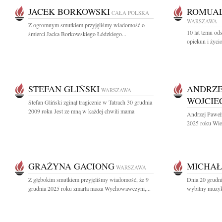
JACEK BORKOWSKI
ROMUAL
CAŁA POLSKA
WARSZAWA
Z ogromnym smutkiem przyjęliśmy wiadomość o
10 lat temu o
śmierci Jacka Borkowskiego Łódzkiego...
opiekun i życi
STEFAN GLIŃSKI
ANDRZE
WARSZAWA
WOJCIE
Stefan Gliński zginął tragicznie w Tatrach 30 grudnia
2009 roku Jest ze mną w każdej chwili mama
Andrzej Paweł
2025 roku Wiel
GRAŻYNA GACIONG
MICHAŁ
WARSZAWA
Z głębokim smutkiem przyjęliśmy wiadomość, że 9
Dnia 20 grudn
grudnia 2025 roku zmarła nasza Wychowawczyni,...
wybitny muzyk 