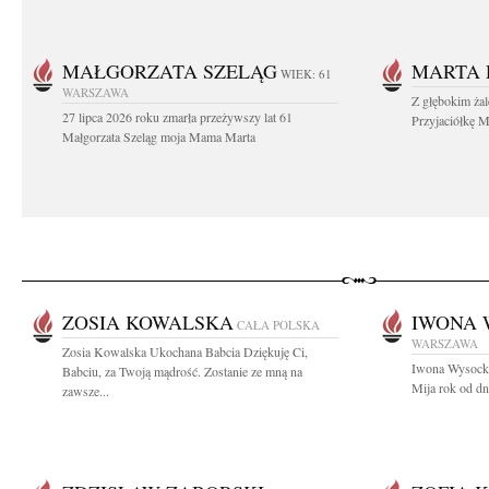
MAŁGORZATA SZELĄG
MARTA 
WIEK: 61
WARSZAWA
Z głębokim ża
27 lipca 2026 roku zmarła przeżywszy lat 61
Przyjaciółkę M
Małgorzata Szeląg moja Mama Marta
ZOSIA KOWALSKA
IWONA 
CAŁA POLSKA
WARSZAWA
Zosia Kowalska Ukochana Babcia Dziękuję Ci,
Iwona Wysocka
Babciu, za Twoją mądrość. Zostanie ze mną na
Mija rok od dn
zawsze...