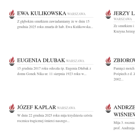
EWA KULIKOWSKA
JERZY 
WARSZAWA
WARSZAWA
Z głębokim smutkiem zawiadamiamy że w dniu 15
Ze smutkiem i
grudnia 2025 roku zmarła dr hab. Ewa Kulikowska...
Kuzyna Jerzego
EUGENIA DŁUBAK
ZBIOR
WARSZAWA
15 grudnia 2017 roku odeszła śp. Eugenia Dłubak z
Pamięci moich
domu Gonek Nika ur. 11 sierpnia 1923 roku w...
Pośpiech z d. 
2002...
JÓZEF KAPLAR
ANDRZE
WARSZAWA
WIŚNIE
W dniu 22 grudnia 2025 roku mija trzydziesta szósta
rocznica tragicznej śmierci naszego...
Mija 3. roczn
prof. Andrzeja