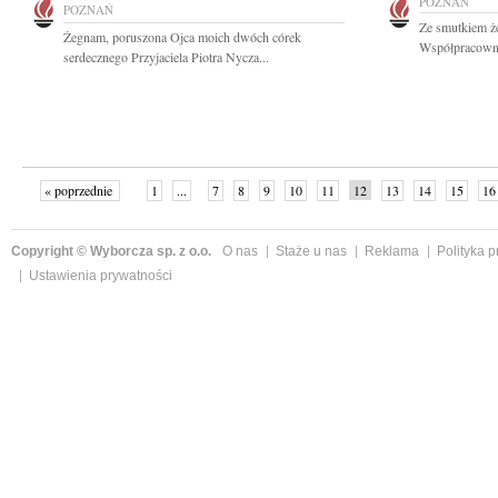
POZNAŃ
POZNAŃ
Ze smutkiem ż
Żegnam, poruszona Ojca moich dwóch córek
Współpracownik
serdecznego Przyjaciela Piotra Nycza...
« poprzednie
1
...
7
8
9
10
11
12
13
14
15
16
Copyright © Wyborcza sp. z o.o.
O nas
Staże u nas
Reklama
Polityka 
Ustawienia prywatności