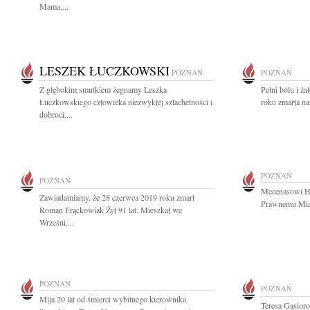
Mama,...
LESZEK ŁUCZKOWSKI
POZNAŃ
POZNAŃ
Z głębokim smutkiem żegnamy Leszka
Pełni bólu i ż
Łuczkowskiego człowieka niezwykłej szlachetności i
roku zmarła na
dobroci,...
POZNAŃ
POZNAŃ
Mecenasowi H
Zawiadamiamy, że 28 czerwca 2019 roku zmarł
Prawnemu Mias
Roman Frąckowiak Żył 91 lat. Mieszkał we
Wrześni....
POZNAŃ
POZNAŃ
Mija 20 lat od śmierci wybitnego kierownika
Teresa Gąsior