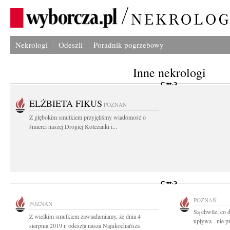
Nekrologi
Odeszli
Poradnik pogrzebowy
Inne nekrologi
ELŻBIETA FIKUS
POZNAŃ
Z głębokim smutkiem przyjęliśmy wiadomość o
śmierci naszej Drogiej Koleżanki i...
POZNAŃ
POZNAŃ
Są chwile, co 
Z wielkim smutkiem zawiadamiamy, że dnia 4
upływa - nie pr
sierpnia 2019 r. odeszła nasza Najukochańsza