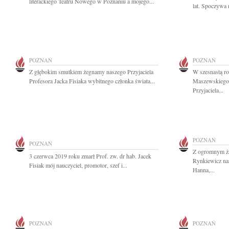
literackiego Teatru Nowego w Poznaniu a mojego...
lat. Spoczywa 
POZNAŃ
POZNAŃ
Z głębokim smutkiem żegnamy naszego Przyjaciela
W szesnastą ro
Profesora Jacka Fisiaka wybitnego członka świata...
Maszewskiego
Przyjaciela...
POZNAŃ
POZNAŃ
Z ogromnym ż
3 czerwca 2019 roku zmarł Prof. zw. dr hab. Jacek
Rynkiewicz na
Fisiak mój nauczyciel, promotor, szef i...
Hanna,...
POZNAŃ
POZNAŃ