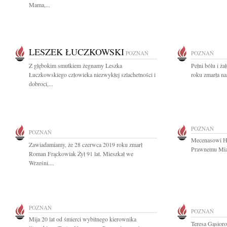
Mama,...
LESZEK ŁUCZKOWSKI
POZNAŃ
POZNAŃ
Z głębokim smutkiem żegnamy Leszka
Pełni bólu i ż
Łuczkowskiego człowieka niezwykłej szlachetności i
roku zmarła na
dobroci,...
POZNAŃ
POZNAŃ
Mecenasowi H
Zawiadamiamy, że 28 czerwca 2019 roku zmarł
Prawnemu Mias
Roman Frąckowiak Żył 91 lat. Mieszkał we
Wrześni....
POZNAŃ
POZNAŃ
Mija 20 lat od śmierci wybitnego kierownika
Teresa Gąsior