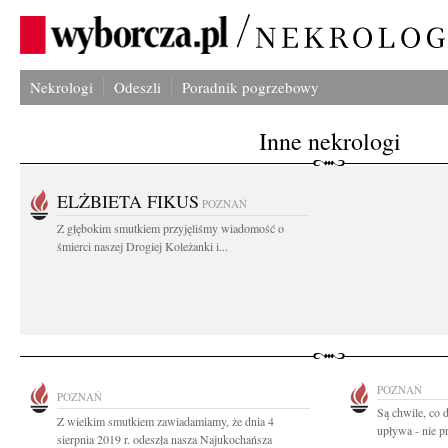
Nekrologi
Odeszli
Poradnik pogrzebowy
Inne nekrologi
ELŻBIETA FIKUS
POZNAŃ
Z głębokim smutkiem przyjęliśmy wiadomość o
śmierci naszej Drogiej Koleżanki i...
POZNAŃ
POZNAŃ
Są chwile, co 
Z wielkim smutkiem zawiadamiamy, że dnia 4
upływa - nie pr
sierpnia 2019 r. odeszła nasza Najukochańsza