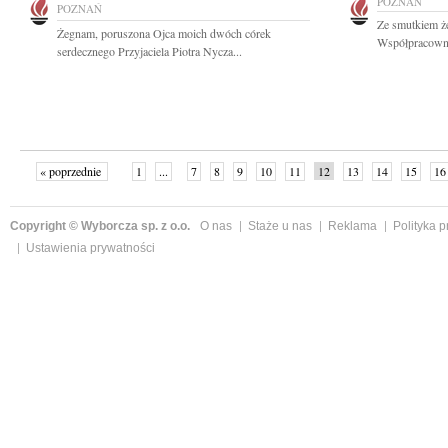
POZNAŃ
POZNAŃ
Ze smutkiem ż
Żegnam, poruszona Ojca moich dwóch córek
Współpracownik
serdecznego Przyjaciela Piotra Nycza...
« poprzednie
1
...
7
8
9
10
11
12
13
14
15
16
Copyright © Wyborcza sp. z o.o.
O nas
Staże u nas
Reklama
Polityka 
Ustawienia prywatności