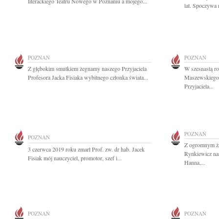
literackiego Teatru Nowego w Poznaniu a mojego...
lat. Spoczywa 
POZNAŃ
POZNAŃ
Z głębokim smutkiem żegnamy naszego Przyjaciela
W szesnastą ro
Profesora Jacka Fisiaka wybitnego członka świata...
Maszewskiego
Przyjaciela...
POZNAŃ
POZNAŃ
Z ogromnym ż
3 czerwca 2019 roku zmarł Prof. zw. dr hab. Jacek
Rynkiewicz na
Fisiak mój nauczyciel, promotor, szef i...
Hanna,...
POZNAŃ
POZNAŃ