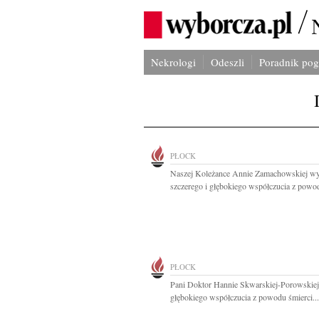
Nekrologi
Odeszli
Poradnik po
PŁOCK
Naszej Koleżance Annie Zamachowskiej w
szczerego i głębokiego współczucia z powod
PŁOCK
Pani Doktor Hannie Skwarskiej-Porowskie
głębokiego współczucia z powodu śmierci...