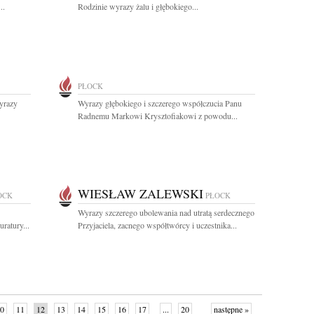
..
Rodzinie wyrazy żalu i głębokiego...
PŁOCK
yrazy
Wyrazy głębokiego i szczerego współczucia Panu
Radnemu Markowi Krysztofiakowi z powodu...
WIESŁAW ZALEWSKI
OCK
PŁOCK
Wyrazy szczerego ubolewania nad utratą serdecznego
ratury...
Przyjaciela, zacnego współtwórcy i uczestnika...
0
11
12
13
14
15
16
17
...
20
następne »