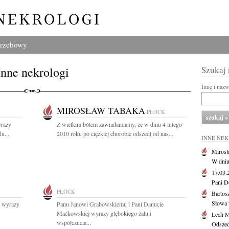
grzebowy
Inne nekrologi
Szukaj
Imię i naz
MIROSŁAW TABAKA
PŁOCK
yrazy
Z wielkim bólem zawiadamiamy, że w dniu 4 lutego
u...
2010 roku po ciężkiej chorobie odszedł od nas...
INNE NE
Mirosł
W dniu
17.03
Pani D
PŁOCK
Bartos
Słowa 
j wyrazy
Panu Janowi Grabowskiemu i Pani Danucie
Maćkowskiej wyrazy głębokiego żalu i
Lech M
współczucia...
Odszed