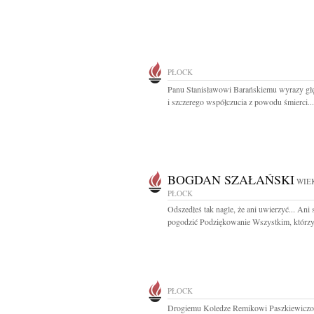
PŁOCK
Panu Stanisławowi Barańskiemu wyrazy gł
i szczerego współczucia z powodu śmierci...
BOGDAN SZAŁAŃSKI
WIEK
PŁOCK
Odszedłeś tak nagle, że ani uwierzyć... Ani 
pogodzić Podziękowanie Wszystkim, którzy b
PŁOCK
Drogiemu Koledze Remikowi Paszkiewiczo