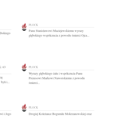
PŁOCK
Panu Stanisławowi Maciejewskiemu wyrazy
ębokiego
głębokiego współczucia z powodu śmierci Ojca...
: 63
PŁOCK
Wyrazy głębokiego żalu i współczucia Panu
się
Prezesowi Markowi Naworskiemu z powodu
yli i...
śmierci...
PŁOCK
wi i Jego
Drogiej Koleżance Bogumile Mokrzanowskiej oraz