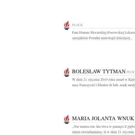
PŁOCK
Pani Hannie Skwarskiej-Porowskiej Lekar
specjaliście Poradni neurologii dziecięcej...
BOLESŁAW TYTMAN
PŁO
W dniu 21 stycznia 2010 roku zmarł w Kętr
nasz Nauczyciel i Mentor dr hab. nauk medy
MARIA JOLANTA WNUK
,,Nie umiera ten, kto trwa w pamięci Z głęb
żalem zawiadamiamy, iż w dniu 21 stycznia 