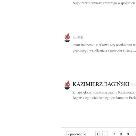
Najbliższym wyrazy szczerego współczucia.
PŁOCK
Panu Radnemu Markowi Krysztofiakowi w
głębokiego współczucia z powodu śmierci...
KAZIMIERZ BAGIŃSKI
PŁ
Z największym żalem żegnamy Kazimierza
Bagińskiego wieloletniego prokuratora Proku
« poprzednie
1
...
7
8
9
1