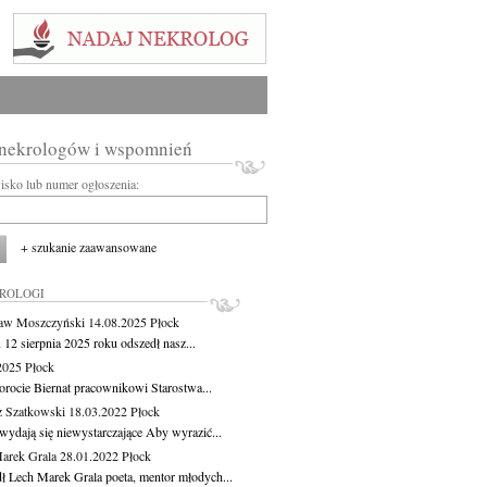
 nekrologów i wspomnień
wisko lub numer ogłoszenia:
+ szukanie zaawansowane
KROLOGI
aw Moszczyński
14.08.2025
Płock
 12 sierpnia 2025 roku odszedł nasz...
.2025
Płock
orocie Biernat pracownikowi Starostwa...
z Szatkowski
18.03.2022
Płock
wydają się niewystarczające Aby wyrazić...
arek Grala
28.01.2022
Płock
ł Lech Marek Grala poeta, mentor młodych...