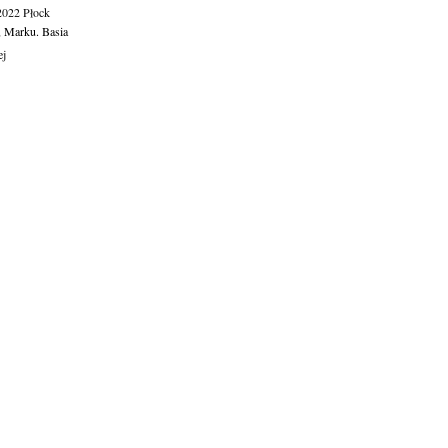
.2022
Płock
, Marku. Basia
ej