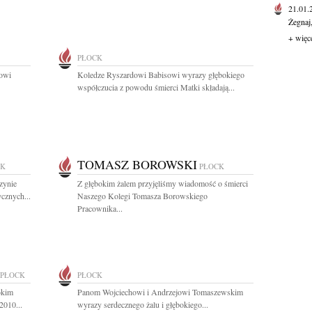
21.01
Żegnaj
+ więc
PŁOCK
zowi
Koledze Ryszardowi Babisowi wyrazy głębokiego
współczucia z powodu śmierci Matki składają...
TOMASZ BOROWSKI
CK
PŁOCK
zynie
Z głębokim żalem przyjęliśmy wiadomość o śmierci
cznych...
Naszego Kolegi Tomasza Borowskiego
Pracownika...
PŁOCK
PŁOCK
okim
Panom Wojciechowi i Andrzejowi Tomaszewskim
2010...
wyrazy serdecznego żalu i głębokiego...