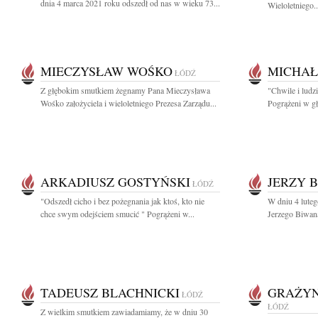
dnia 4 marca 2021 roku odszedł od nas w wieku 73...
Wieloletniego..
MIECZYSŁAW WOŚKO
MICHAŁ
ŁÓDŹ
Z głębokim smutkiem żegnamy Pana Mieczysława
"Chwile i ludz
Wośko założyciela i wieloletniego Prezesa Zarządu...
Pogrążeni w gł
ARKADIUSZ GOSTYŃSKI
JERZY 
ŁÓDŹ
"Odszedł cicho i bez pożegnania jak ktoś, kto nie
W dniu 4 luteg
chce swym odejściem smucić " Pogrążeni w...
Jerzego Biwana
TADEUSZ BLACHNICKI
GRAŻYN
ŁÓDŹ
ŁÓDŹ
Z wielkim smutkiem zawiadamiamy, że w dniu 30