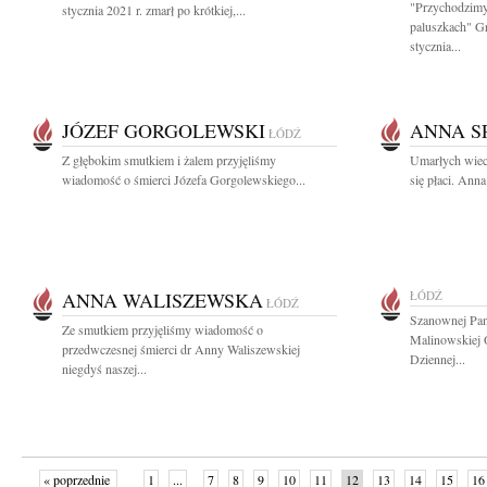
"Przychodzimy
stycznia 2021 r. zmarł po krótkiej,...
paluszkach" G
stycznia...
JÓZEF GORGOLEWSKI
ANNA S
ŁÓDŹ
Z głębokim smutkiem i żalem przyjęliśmy
Umarłych wiec
wiadomość o śmierci Józefa Gorgolewskiego...
się płaci. Ann
ANNA WALISZEWSKA
ŁÓDŹ
ŁÓDŹ
Szanownej Pani
Ze smutkiem przyjęliśmy wiadomość o
Malinowskiej O
przedwczesnej śmierci dr Anny Waliszewskiej
Dziennej...
niegdyś naszej...
« poprzednie
1
...
7
8
9
10
11
12
13
14
15
16