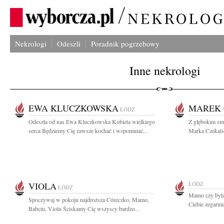
Nekrologi
Odeszli
Poradnik pogrzebowy
Inne nekrologi
EWA KLUCZKOWSKA
MAREK 
ŁÓDŹ
Odeszła od nas Ewa Kluczkowska Kobieta wielkiego
Z głębokim sm
serca Będziemy Cię zawsze kochać i wspominać...
Marka Czekalsk
VIOLA
ŁÓDŹ
ŁÓDŹ
Mamo czy byłaś
Spoczywaj w pokoju najdroższa Córeczko, Mamo,
Ciebie zegarmis
Babciu, Violu Ściskamy Cię wszyscy bardzo...