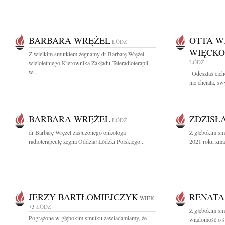
BARBARA WRĘŻEL
OTTA W
ŁÓDŹ
WIĘCKO
Z wielkim smutkiem żegnamy dr Barbarę Wrężel
ŁÓDŹ
wieloletniego Kierownika Zakładu Teleradioterapii
w...
"Odeszłaś cich
nie chciała, sw
BARBARA WRĘŻEL
ZDZISŁ
ŁÓDŹ
dr Barbarę Wrężel zasłużonego onkologa
Z głębokim sm
radioterapeutę żegna Oddział Łódzki Polskiego...
2021 roku zma
JERZY BARTŁOMIEJCZYK
RENATA
WIEK:
73
ŁÓDŹ
Z głębokim smu
Pogrążone w głębokim smutku zawiadamiamy, że
wiadomość o ś