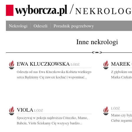
Nekrologi
Odeszli
Poradnik pogrzebowy
Inne nekrologi
EWA KLUCZKOWSKA
MAREK 
ŁÓDŹ
Odeszła od nas Ewa Kluczkowska Kobieta wielkiego
Z głębokim sm
serca Będziemy Cię zawsze kochać i wspominać...
Marka Czekalsk
VIOLA
ŁÓDŹ
ŁÓDŹ
Mamo czy byłaś
Spoczywaj w pokoju najdroższa Córeczko, Mamo,
Ciebie zegarmis
Babciu, Violu Ściskamy Cię wszyscy bardzo...