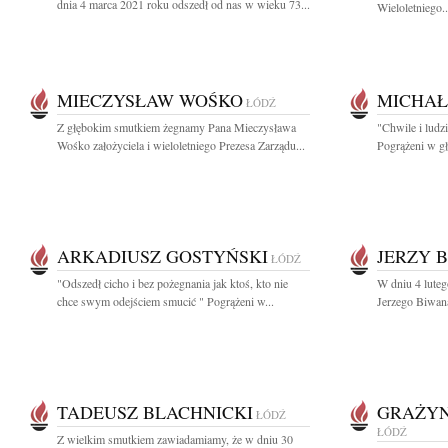
dnia 4 marca 2021 roku odszedł od nas w wieku 73...
Wieloletniego..
MIECZYSŁAW WOŚKO
MICHAŁ
ŁÓDŹ
Z głębokim smutkiem żegnamy Pana Mieczysława
"Chwile i ludz
Wośko założyciela i wieloletniego Prezesa Zarządu...
Pogrążeni w gł
ARKADIUSZ GOSTYŃSKI
JERZY 
ŁÓDŹ
"Odszedł cicho i bez pożegnania jak ktoś, kto nie
W dniu 4 luteg
chce swym odejściem smucić " Pogrążeni w...
Jerzego Biwana
TADEUSZ BLACHNICKI
GRAŻYN
ŁÓDŹ
ŁÓDŹ
Z wielkim smutkiem zawiadamiamy, że w dniu 30