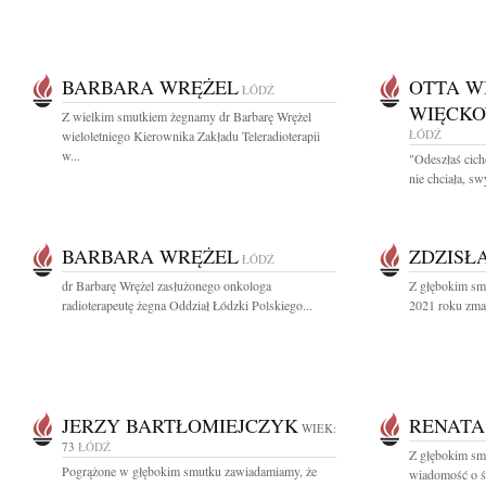
BARBARA WRĘŻEL
OTTA W
ŁÓDŹ
WIĘCKO
Z wielkim smutkiem żegnamy dr Barbarę Wrężel
ŁÓDŹ
wieloletniego Kierownika Zakładu Teleradioterapii
w...
"Odeszłaś cich
nie chciała, sw
BARBARA WRĘŻEL
ZDZISŁ
ŁÓDŹ
dr Barbarę Wrężel zasłużonego onkologa
Z głębokim sm
radioterapeutę żegna Oddział Łódzki Polskiego...
2021 roku zma
JERZY BARTŁOMIEJCZYK
RENATA
WIEK:
73
ŁÓDŹ
Z głębokim smu
Pogrążone w głębokim smutku zawiadamiamy, że
wiadomość o ś