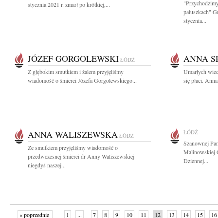
"Przychodzimy
stycznia 2021 r. zmarł po krótkiej,...
paluszkach" G
stycznia...
JÓZEF GORGOLEWSKI
ANNA S
ŁÓDŹ
Z głębokim smutkiem i żalem przyjęliśmy
Umarłych wiec
wiadomość o śmierci Józefa Gorgolewskiego...
się płaci. Ann
ANNA WALISZEWSKA
ŁÓDŹ
ŁÓDŹ
Szanownej Pani
Ze smutkiem przyjęliśmy wiadomość o
Malinowskiej O
przedwczesnej śmierci dr Anny Waliszewskiej
Dziennej...
niegdyś naszej...
« poprzednie
1
...
7
8
9
10
11
12
13
14
15
16