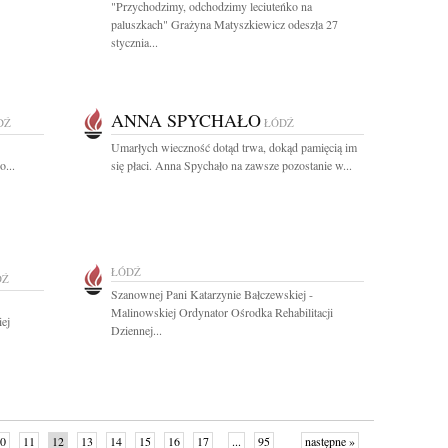
"Przychodzimy, odchodzimy leciuteńko na
paluszkach" Grażyna Matyszkiewicz odeszła 27
stycznia...
ANNA SPYCHAŁO
DŹ
ŁÓDŹ
Umarłych wieczność dotąd trwa, dokąd pamięcią im
...
się płaci. Anna Spychało na zawsze pozostanie w...
ŁÓDŹ
DŹ
Szanownej Pani Katarzynie Bałczewskiej -
Malinowskiej Ordynator Ośrodka Rehabilitacji
ej
Dziennej...
0
11
12
13
14
15
16
17
...
95
następne »