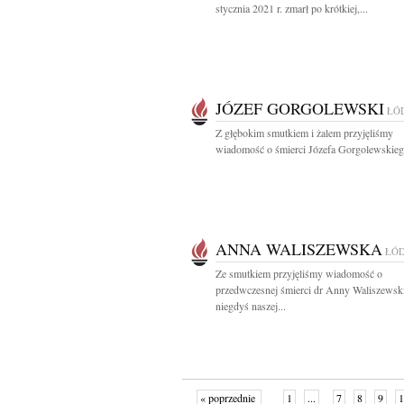
stycznia 2021 r. zmarł po krótkiej,...
JÓZEF GORGOLEWSKI
ŁÓ
Z głębokim smutkiem i żalem przyjęliśmy
wiadomość o śmierci Józefa Gorgolewskiego
ANNA WALISZEWSKA
ŁÓ
Ze smutkiem przyjęliśmy wiadomość o
przedwczesnej śmierci dr Anny Waliszewski
niegdyś naszej...
« poprzednie
1
...
7
8
9
1