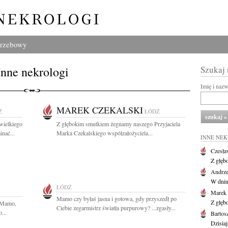
grzebowy
Inne nekrologi
Szukaj
Imię i naz
MAREK CZEKALSKI
Ź
ŁÓDŹ
wielkiego
Z głębokim smutkiem żegnamy naszego Przyjaciela
nać...
Marka Czekalskiego współzałożyciela...
INNE NE
Czesła
Z głęb
Andrze
W dniu 
ŁÓDŹ
Marek 
Mamo czy byłaś jasna i gotowa, gdy przyszedł po
Z głęb
 Mamo,
Ciebie zegarmistrz światła purpurowy? ...zgasły...
...
Bartos
Dzisiaj