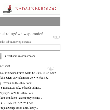
 nekrologów i wspomnień
wisko lub numer ogłoszenia:
+ szukanie zaawansowane
KROLOGI
wa Jankiewicz-Ferszt
wiek: 85
23.07.2026
Łódź
okim żalem zawiadamiam, że w wieku 85...
j Szereda
14.07.2026
Łódź
8 lipca 2026 roku odszedł od nas...
Styczyński
28.05.2026
Łódź
okim smutkiem i żalem przyjęliśmy...
z Gwizdała
27.05.2026
Łódź
 mija dziesięć lat od dnia, kiedy...