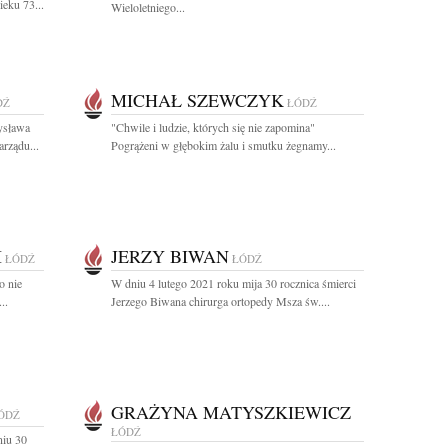
eku 73...
Wieloletniego...
MICHAŁ SZEWCZYK
DŹ
ŁÓDŹ
ysława
"Chwile i ludzie, których się nie zapomina"
arządu...
Pogrążeni w głębokim żalu i smutku żegnamy...
I
JERZY BIWAN
ŁÓDŹ
ŁÓDŹ
o nie
W dniu 4 lutego 2021 roku mija 30 rocznica śmierci
..
Jerzego Biwana chirurga ortopedy Msza św....
GRAŻYNA MATYSZKIEWICZ
ÓDŹ
ŁÓDŹ
niu 30