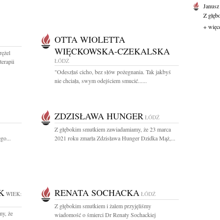
Janusz
Z głęb
+ więc
OTTA WIOLETTA
WIĘCKOWSKA-CZEKALSKA
rężel
ŁÓDŹ
erapii
"Odeszłaś cicho, bez słów pożegnania. Tak jakbyś
nie chciała, swym odejściem smucić......
ZDZISŁAWA HUNGER
ŁÓDŹ
Z głębokim smutkiem zawiadamiamy, że 23 marca
go...
2021 roku zmarła Zdzisława Hunger Dzidka Mąż,...
K
RENATA SOCHACKA
WIEK:
ŁÓDŹ
Z głębokim smutkiem i żalem przyjęliśmy
y, że
wiadomość o śmierci Dr Renaty Sochackiej