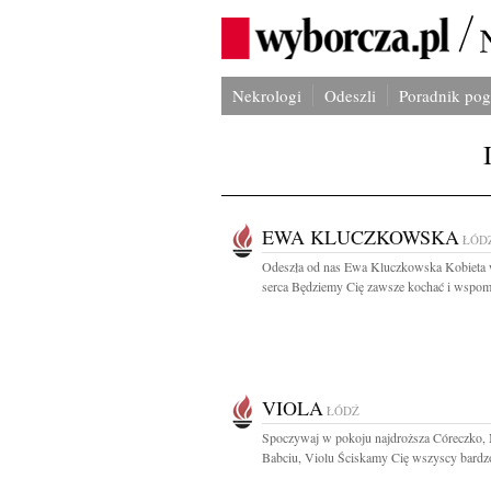
Nekrologi
Odeszli
Poradnik po
EWA KLUCZKOWSKA
ŁÓD
Odeszła od nas Ewa Kluczkowska Kobieta 
serca Będziemy Cię zawsze kochać i wspomi
VIOLA
ŁÓDŹ
Spoczywaj w pokoju najdroższa Córeczko,
Babciu, Violu Ściskamy Cię wszyscy bardzo