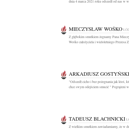
dnia 4 marca 2021 roku odszedł od nas w wi
MIECZYSŁAW WOŚKO
ŁÓ
Z głębokim smutkiem żegnamy Pana Miecz
Wośko założyciela i wieloletniego Prezesa Z
ARKADIUSZ GOSTYŃSK
"Odszedł cicho i bez pożegnania jak ktoś, kt
chce swym odejściem smucić " Pogrążeni w.
TADEUSZ BLACHNICKI
Ł
Z wielkim smutkiem zawiadamiamy, że w d