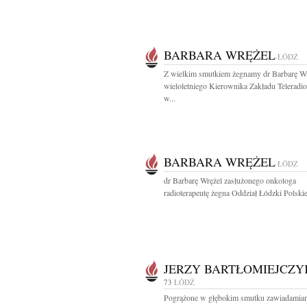
BARBARA WRĘŻEL
ŁÓDŹ
Z wielkim smutkiem żegnamy dr Barbarę W
wieloletniego Kierownika Zakładu Teleradiot
w...
BARBARA WRĘŻEL
ŁÓDŹ
dr Barbarę Wrężel zasłużonego onkologa
radioterapeutę żegna Oddział Łódzki Polskie
JERZY BARTŁOMIEJCZY
73
ŁÓDŹ
Pogrążone w głębokim smutku zawiadamiam