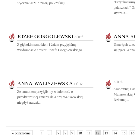
"Przychodzimy
stycznia 2021 r. zmarł po krótkiej,...
paluszkach" G
stycznia...
JÓZEF GORGOLEWSKI
ANNA S
ŁÓDŹ
Z głębokim smutkiem i żalem przyjęliśmy
Umarłych wiec
wiadomość o śmierci Józefa Gorgolewskiego...
się płaci. Ann
ANNA WALISZEWSKA
ŁÓDŹ
ŁÓDŹ
Szanownej Pani
Ze smutkiem przyjęliśmy wiadomość o
Malinowskiej O
przedwczesnej śmierci dr Anny Waliszewskiej
Dziennej...
niegdyś naszej...
« poprzednie
1
...
7
8
9
10
11
12
13
14
15
16