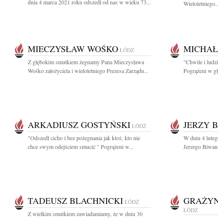
dnia 4 marca 2021 roku odszedł od nas w wieku 73...
Wieloletniego..
MIECZYSŁAW WOŚKO
MICHAŁ
ŁÓDŹ
Z głębokim smutkiem żegnamy Pana Mieczysława
"Chwile i ludz
Wośko założyciela i wieloletniego Prezesa Zarządu...
Pogrążeni w gł
ARKADIUSZ GOSTYŃSKI
JERZY 
ŁÓDŹ
"Odszedł cicho i bez pożegnania jak ktoś, kto nie
W dniu 4 luteg
chce swym odejściem smucić " Pogrążeni w...
Jerzego Biwana
TADEUSZ BLACHNICKI
GRAŻYN
ŁÓDŹ
ŁÓDŹ
Z wielkim smutkiem zawiadamiamy, że w dniu 30