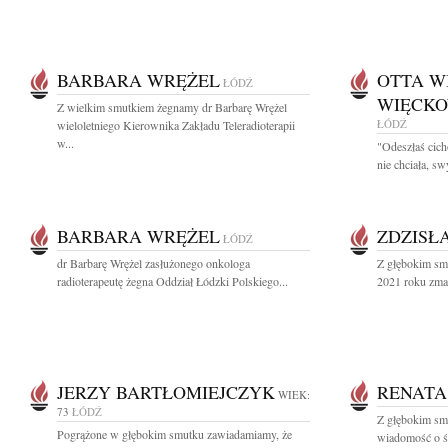
BARBARA WRĘŻEL
OTTA W
ŁÓDŹ
WIĘCKO
Z wielkim smutkiem żegnamy dr Barbarę Wrężel
ŁÓDŹ
wieloletniego Kierownika Zakładu Teleradioterapii
w...
"Odeszłaś cich
nie chciała, sw
BARBARA WRĘŻEL
ZDZISŁ
ŁÓDŹ
dr Barbarę Wrężel zasłużonego onkologa
Z głębokim sm
radioterapeutę żegna Oddział Łódzki Polskiego...
2021 roku zma
JERZY BARTŁOMIEJCZYK
RENATA
WIEK:
73
ŁÓDŹ
Z głębokim smu
Pogrążone w głębokim smutku zawiadamiamy, że
wiadomość o ś