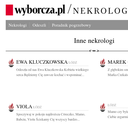
Nekrologi
Odeszli
Poradnik pogrzebowy
Inne nekrologi
EWA KLUCZKOWSKA
MAREK 
ŁÓDŹ
Odeszła od nas Ewa Kluczkowska Kobieta wielkiego
Z głębokim sm
serca Będziemy Cię zawsze kochać i wspominać...
Marka Czekalsk
VIOLA
ŁÓDŹ
ŁÓDŹ
Mamo czy byłaś
Spoczywaj w pokoju najdroższa Córeczko, Mamo,
Ciebie zegarmis
Babciu, Violu Ściskamy Cię wszyscy bardzo...