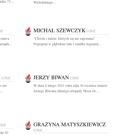
eku 73...
Wieloletniego...
MICHAŁ SZEWCZYK
DŹ
ŁÓDŹ
ysława
"Chwile i ludzie, których się nie zapomina"
arządu...
Pogrążeni w głębokim żalu i smutku żegnamy...
I
JERZY BIWAN
ŁÓDŹ
ŁÓDŹ
o nie
W dniu 4 lutego 2021 roku mija 30 rocznica śmierci
..
Jerzego Biwana chirurga ortopedy Msza św....
GRAŻYNA MATYSZKIEWICZ
ÓDŹ
ŁÓDŹ
niu 30