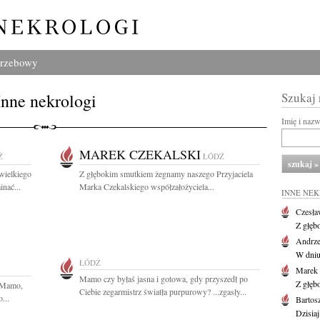
grzebowy
Inne nekrologi
Szukaj
Imię i naz
MAREK CZEKALSKI
Ź
ŁÓDŹ
wielkiego
Z głębokim smutkiem żegnamy naszego Przyjaciela
nać...
Marka Czekalskiego współzałożyciela...
INNE NE
Czesła
Z głęb
Andrze
W dniu 
ŁÓDŹ
Marek 
Mamo czy byłaś jasna i gotowa, gdy przyszedł po
Z głęb
 Mamo,
Ciebie zegarmistrz światła purpurowy? ...zgasły...
...
Bartos
Dzisiaj