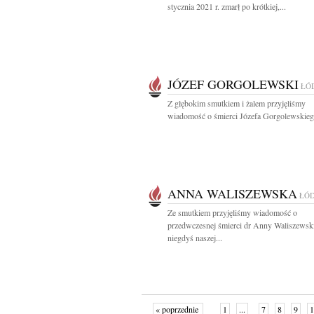
stycznia 2021 r. zmarł po krótkiej,...
JÓZEF GORGOLEWSKI
ŁÓ
Z głębokim smutkiem i żalem przyjęliśmy
wiadomość o śmierci Józefa Gorgolewskiego
ANNA WALISZEWSKA
ŁÓ
Ze smutkiem przyjęliśmy wiadomość o
przedwczesnej śmierci dr Anny Waliszewski
niegdyś naszej...
« poprzednie
1
...
7
8
9
1