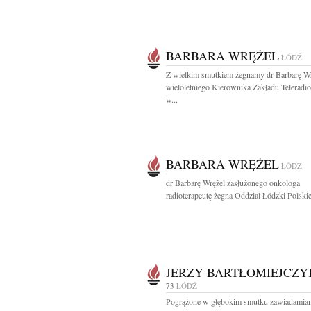
BARBARA WRĘŻEL
ŁÓDŹ
Z wielkim smutkiem żegnamy dr Barbarę W
wieloletniego Kierownika Zakładu Teleradiot
w...
BARBARA WRĘŻEL
ŁÓDŹ
dr Barbarę Wrężel zasłużonego onkologa
radioterapeutę żegna Oddział Łódzki Polskie
JERZY BARTŁOMIEJCZY
73
ŁÓDŹ
Pogrążone w głębokim smutku zawiadamiam