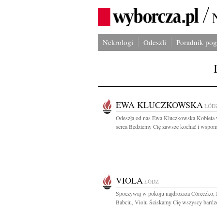
Nekrologi
Odeszli
Poradnik po
EWA KLUCZKOWSKA
ŁÓD
Odeszła od nas Ewa Kluczkowska Kobieta 
serca Będziemy Cię zawsze kochać i wspomi
VIOLA
ŁÓDŹ
Spoczywaj w pokoju najdroższa Córeczko,
Babciu, Violu Ściskamy Cię wszyscy bardzo