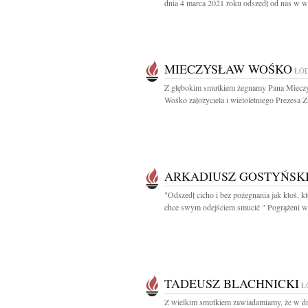
dnia 4 marca 2021 roku odszedł od nas w wi
MIECZYSŁAW WOŚKO
ŁÓ
Z głębokim smutkiem żegnamy Pana Miecz
Wośko założyciela i wieloletniego Prezesa Z
ARKADIUSZ GOSTYŃSK
"Odszedł cicho i bez pożegnania jak ktoś, kt
chce swym odejściem smucić " Pogrążeni w.
TADEUSZ BLACHNICKI
Ł
Z wielkim smutkiem zawiadamiamy, że w d