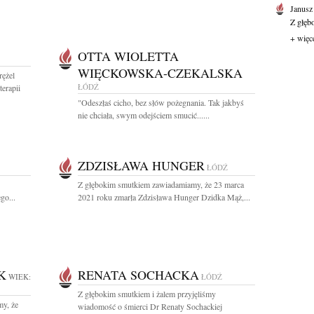
Janusz
Z głęb
+ więc
OTTA WIOLETTA
WIĘCKOWSKA-CZEKALSKA
rężel
ŁÓDŹ
erapii
"Odeszłaś cicho, bez słów pożegnania. Tak jakbyś
nie chciała, swym odejściem smucić......
ZDZISŁAWA HUNGER
ŁÓDŹ
Z głębokim smutkiem zawiadamiamy, że 23 marca
go...
2021 roku zmarła Zdzisława Hunger Dzidka Mąż,...
K
RENATA SOCHACKA
WIEK:
ŁÓDŹ
Z głębokim smutkiem i żalem przyjęliśmy
y, że
wiadomość o śmierci Dr Renaty Sochackiej