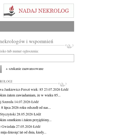
 nekrologów i wspomnień
wisko lub numer ogłoszenia:
+ szukanie zaawansowane
KROLOGI
wa Jankiewicz-Ferszt
wiek: 85
23.07.2026
Łódź
okim żalem zawiadamiam, że w wieku 85...
j Szereda
14.07.2026
Łódź
8 lipca 2026 roku odszedł od nas...
Styczyński
28.05.2026
Łódź
okim smutkiem i żalem przyjęliśmy...
z Gwizdała
27.05.2026
Łódź
 mija dziesięć lat od dnia, kiedy...