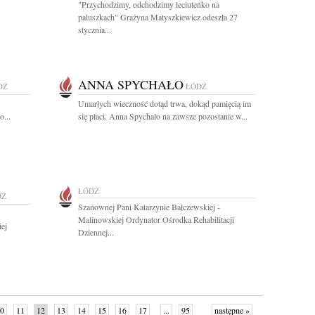
"Przychodzimy, odchodzimy leciuteńko na
paluszkach" Grażyna Matyszkiewicz odeszła 27
stycznia...
ANNA SPYCHAŁO
DŹ
ŁÓDŹ
Umarłych wieczność dotąd trwa, dokąd pamięcią im
...
się płaci. Anna Spychało na zawsze pozostanie w...
ŁÓDŹ
DŹ
Szanownej Pani Katarzynie Bałczewskiej -
Malinowskiej Ordynator Ośrodka Rehabilitacji
ej
Dziennej...
0
11
12
13
14
15
16
17
...
95
następne »