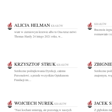
ALICJA HELMAN
KRAKÓW
KRAKÓW
Buczusiu żegna
wiatr w cierniowym krzewie albo to Ona teraz mówi
rozmawiało i r
Thomas Hardy 24 lutego 2021 roku, w...
KRZYSZTOF STRUK
ZBIGNI
KRAKÓW
Serdeczne podziękowania Dyrekcji, całemu
Serdeczne pod
Personelowi. a przede wszystkim Opiekunom
znajomym, wsp
Fundacji im....
WOJCIECH NUREK
JACEK 
KRAKÓW
"Nasi kochani umierają, ale pozostają w naszych
Z głębokim ża