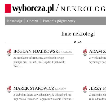
Nekrologi
Odeszli
Poradnik pogrzebowy
Inne nekrologi
BOGDAN FIJAŁKOWSKI
ADAM Z
KRAKÓW
Ze smutkiem informujemy, że odszedł świętej
Z wielkim bó
pamięci prof. dr. hab. inż. Bogdan Fijałkowski
wybitnego poetę
Prof....
MAREK STAROWICZ
JERZY 
KRAKÓW
Z głębokim żalem zawiadamiamy, że odszedł od nas
Z głębokim ża
mgr Marek Starowicz Pogrążeni w żałobie Rodzina...
roku odszedł n