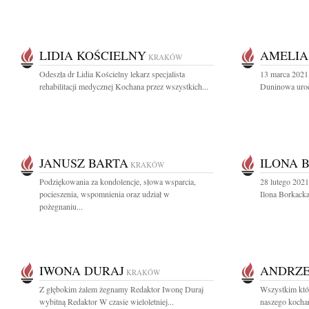
LIDIA KOŚCIELNY
AMELIA
KRAKÓW
Odeszła dr Lidia Kościelny lekarz specjalista
13 marca 2021 
rehabilitacji medycznej Kochana przez wszystkich...
Duninowa urod
JANUSZ BARTA
ILONA 
KRAKÓW
Podziękowania za kondolencje, słowa wsparcia,
28 lutego 202
pocieszenia, wspomnienia oraz udział w
Ilona Borkacka
pożegnaniu...
IWONA DURAJ
ANDRZE
KRAKÓW
Z głębokim żalem żegnamy Redaktor Iwonę Duraj
Wszystkim któr
wybitną Redaktor W czasie wieloletniej...
naszego kochan