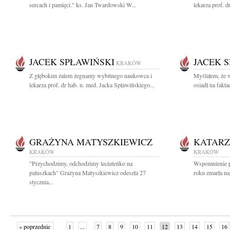
sercach i pamięci." ks. Jan Twardowski W...
lekarza prof. d
JACEK SPŁAWIŃSKI
JACEK 
KRAKÓW
Z głębokim żalem żegnamy wybitnego naukowca i
Myślałem, że 
lekarza prof. dr hab. n. med. Jacka Spławińskiego...
osiadł na fakta
GRAŻYNA MATYSZKIEWICZ
KATARZ
KRAKÓW
KRAKÓW
"Przychodzimy, odchodzimy leciuteńko na
Wspomnienie po
paluszkach" Grażyna Matyszkiewicz odeszła 27
roku zmarła na
stycznia...
« poprzednie
1
...
7
8
9
10
11
12
13
14
15
16