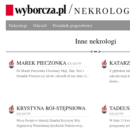
Nekrologi
Odeszli
Poradnik pogrzebowy
Inne nekrologi
MAREK PIECZONKA
KATARZ
KRAKÓW
Dr Marek Pieczonka Ukochany Mąż, Tata, Teść i
Z głębokim ża
Dziadek Przeżywszy lat 66, odszedł od nas dnia 12...
odeszła moja k
domu...
KRYSTYNA RÓJ-STĘPNIOWA
TADEUS
KRAKÓW
KRAKÓW
Msza Święta w intencji Zmarłej Krystyny Rój-
W dniu 13 kwie
Stępniowej Wieloletniej dyrektorki Państwowej...
pożegnamy pow