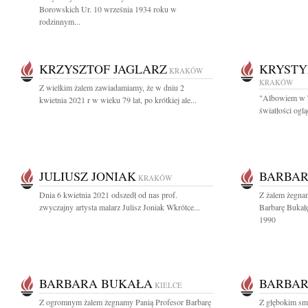
Borowskich Ur. 10 września 1934 roku w
rodzinnym...
KRZYSZTOF JAGLARZ
KRYSTY
KRAKÓW
KRAKÓW
Z wielkim żalem zawiadamiamy, że w dniu 2
"Albowiem w To
kwietnia 2021 r w wieku 79 lat, po krótkiej ale...
światłości ogl
JULIUSZ JONIAK
BARBAR
KRAKÓW
Dnia 6 kwietnia 2021 odszedł od nas prof.
Z żalem żegna
zwyczajny artysta malarz Julisz Joniak Wkrótce...
Barbarę Bukałę
1990
BARBARA BUKAŁA
BARBAR
KIELCE
Z ogromnym żalem żegnamy Panią Profesor Barbarę
Z głębokim sm