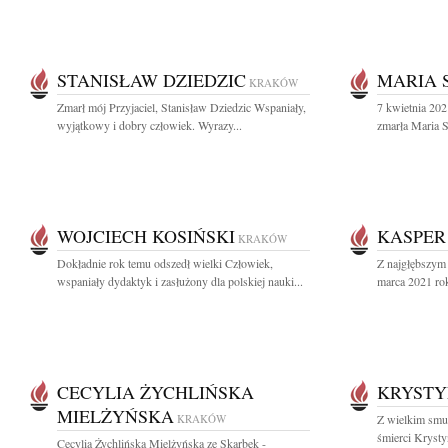
STANISŁAW DZIEDZIC
MARIA 
KRAKÓW
Zmarł mój Przyjaciel, Stanisław Dziedzic Wspaniały,
7 kwietnia 202
wyjątkowy i dobry człowiek. Wyrazy...
zmarła Maria S
WOJCIECH KOSIŃSKI
KASPER
KRAKÓW
Dokładnie rok temu odszedł wielki Człowiek,
Z najgłębszym
wspaniały dydaktyk i zasłużony dla polskiej nauki...
marca 2021 rok
CECYLIA ŻYCHLIŃSKA
KRYSTY
MIELŻYŃSKA
KRAKÓW
Z wielkim smu
śmierci Krysty
Cecylia Żychlińska Mielżyńska ze Skarbek -