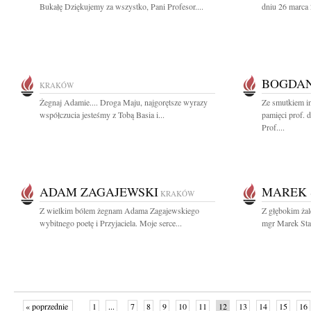
Bukałę Dziękujemy za wszystko, Pani Profesor....
dniu 26 marca 
BOGDAN
KRAKÓW
Żegnaj Adamie.... Droga Maju, najgorętsze wyrazy
Ze smutkiem in
współczucia jesteśmy z Tobą Basia i...
pamięci prof. 
Prof....
ADAM ZAGAJEWSKI
MAREK 
KRAKÓW
Z wielkim bólem żegnam Adama Zagajewskiego
Z głębokim ża
wybitnego poetę i Przyjaciela. Moje serce...
mgr Marek Star
« poprzednie
1
...
7
8
9
10
11
12
13
14
15
16