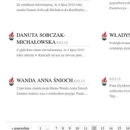
pogrzebowych 
Ze smutkiem informujemy, że 4 lipca 2010 roku
Pawłowicza...
zmarła Danuta Sobczak-Michałowska Rzeźbiarka....
DANUTA SOBCZAK-
WŁADYS
MICHAŁOWSKA
KIELCE
Podziękowania
ostatniego poże
Z głębokim żalem zawiadamiamy, że 4 lipca 2010
roku odeszła w Kielcach od nas na zawsze pani...
WANDA ANNA ŚNIOCH
KIELCE
KIELCE
Panu Dyrektor
2 lata temu zmarła moja Mama Wanda Anna Śnioch
serdeczne wyr
Zamiast śmierci, racz z uśmiechem przyjąć, Panie,...
Taty...
« poprzednie
1
...
7
8
9
10
11
12
13
14
15
16