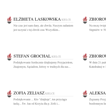
ELŻBIETA LASKOWSKA
ZBIOR
KIELCE
Nie czas jest nam dany, ale chwila. Naszym zadaniem
Na mszę świętą
jest uczynić z tej chwili czas Wszystkim...
Stępniów w 50.
STEFAN GROCHAL
ZBIOR
KIELCE
Podziękowanie Serdecznie dziękujemy Przyjaciołom,
W dniu 21 paź
Znajomym, Sąsiadom, którzy w trudnych dla nas...
Katedralnej w 
ZOFIA ZELIASZ
ALEKSA
KIELCE
Podziękowanie ... Kto "dziękuje", ten przyciąga
Żegnamy Przyja
łaskę... Św. Jan od Krzyża dla p. Zofii i...
bezdomnym Inż