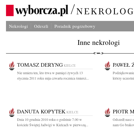
Nekrologi
Odeszli
Poradnik pogrzebowy
Inne nekrologi
TOMASZ DERYNG
PAWEŁ 
KIELCE
Nie umiera ten, kto trwa w pamięci żywych 13
Podziękowanie
stycznia 2011 roku mija czwarta rocznica śmierci...
którzy uczestni
DANUTA KOPYTEK
PIOTR 
KIELCE
Dnia 10 grudnia 2010 roku o godzinie 7.00 w
Odszedł nasz s
kościele Świętej Jadwigi w Kielcach w pierwszą...
nam Go brakow