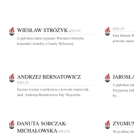
WIESŁAW STRÓŻYK
KIELCE
KIELCE
Pani Helenie W
Z głębokim żalem żegnamy Wiesława Stróżyka
powodu śmierc
koleżanki i koledzy z Gazety Wyborczej
ANDRZEJ BERNATOWICZ
JAROSŁ
KIELCE
Z głębokim ża
Szczere wyrazy współczucia z powodu śmierci lek.
Przyjaciela Ja
med. Andrzeja Bernatowicza Taty Wojciecha...
by...
DANUTA SOBCZAK-
ZYGMUN
MICHAŁOWSKA
KIELCE
Wszystkim, któ