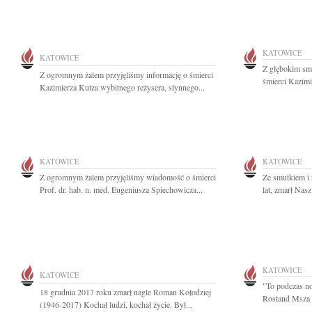
KATOWICE
KATOWICE
Z głębokim sm
Z ogromnym żalem przyjęliśmy informację o śmierci
śmierci Kazimi
Kazimierza Kutza wybitnego reżysera, słynnego...
KATOWICE
KATOWICE
Z ogromnym żalem przyjęliśmy wiadomość o śmierci
Ze smutkiem i
Prof. dr. hab. n. med. Eugeniusza Spiechowicza...
lat, zmarł Nasz
KATOWICE
KATOWICE
"To podczas n
18 grudnia 2017 roku zmarł nagle Roman Kołodziej
Rostand Msza Ś
(1946-2017) Kochał ludzi, kochał życie. Był...