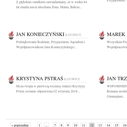
Przyjaciołom,
Z głębokim smutkiem zawiadamiamy, że w wieku 84
lat zmarła nasza ukochana Żona, Mama, Babcia...
JAN KONIECZYŃSKI
MAREK 
KATOWICE
Podziękowanie Rodzinie, Przyjaciołom, Sąsiadom i
Wszystkim Prz
Współpracownikom Jana Konieczyńskiego...
Współpracown
KRYSTYNA PSTRAŚ
JAN TR
KATOWICE
Msza święta w pierwszą rocznicę śmierci Krystyny
WSPOMNIENIE
Pstraś zostanie odprawiona 02 września 2018...
Romana urodził
Gimnazjum...
« poprzednie
1
...
7
8
9
10
11
12
13
14
15
16