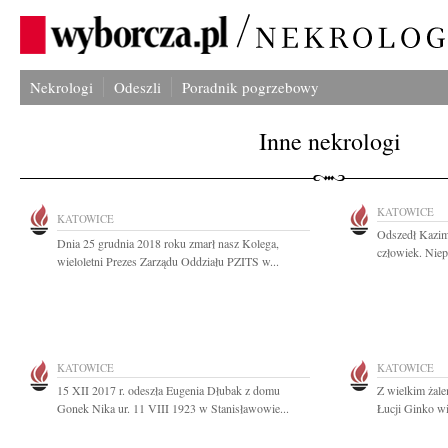
Nekrologi
Odeszli
Poradnik pogrzebowy
Inne nekrologi
KATOWICE
KATOWICE
Odszedł Kazimi
Dnia 25 grudnia 2018 roku zmarł nasz Kolega,
człowiek. Niep
wieloletni Prezes Zarządu Oddziału PZITS w...
KATOWICE
KATOWICE
15 XII 2017 r. odeszła Eugenia Dłubak z domu
Z wielkim żal
Gonek Nika ur. 11 VIII 1923 w Stanisławowie...
Łucji Ginko wie