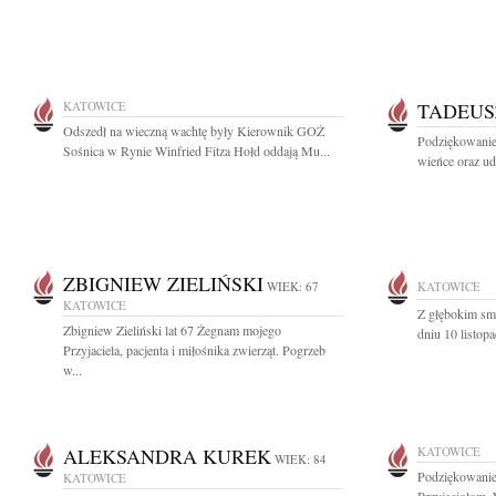
KATOWICE
TADEUS
Odszedł na wieczną wachtę były Kierownik GOŻ
Podziękowanie 
Sośnica w Rynie Winfried Fitza Hołd oddają Mu...
wieńce oraz ud
ZBIGNIEW ZIELIŃSKI
WIEK: 67
KATOWICE
KATOWICE
Z głębokim sm
Zbigniew Zieliński lat 67 Żegnam mojego
dniu 10 listop
Przyjaciela, pacjenta i miłośnika zwierząt. Pogrzeb
w...
ALEKSANDRA KUREK
KATOWICE
WIEK: 84
Podziękowanie
KATOWICE