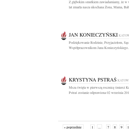
Z głębokim smutkiem zawiadamiamy, że w 
lat zmarła nasza ukochana Żona, Mama, Babc
JAN KONIECZYŃSKI
KATOW
Podziękowanie Rodzinie, Przyjaciołom, Sąs
Współpracownikom Jana Konieczyńskiego..
KRYSTYNA PSTRAŚ
KATOW
Msza święta w pierwszą rocznicę śmierci K
Pstraś zostanie odprawiona 02 września 201
« poprzednie
1
...
7
8
9
1