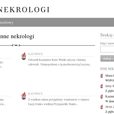
grzebowy
Inne nekrologi
Szukaj
Imię i naz
KATOWICE
Odszedł Kazimierz Kutz Wielki artysta i dzielny
ga,
człowiek. Niepogodzeni z tą nieobecnością Lucyna...
...
INNE NE
Maria P
WSPOMN
Jerzy 
Z głęb
KATOWICE
Kazimi
omu
Z wielkim żalem przyjęliśmy wiadomość o śmierci
W dniu
ie...
Łucji Ginko wielkiej Przyjaciółki Teatru...
29.01
Z głęb