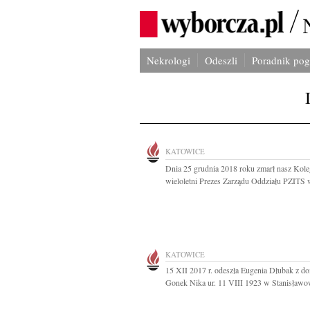
Nekrologi
Odeszli
Poradnik po
KATOWICE
Dnia 25 grudnia 2018 roku zmarł nasz Kole
wieloletni Prezes Zarządu Oddziału PZITS w
KATOWICE
15 XII 2017 r. odeszła Eugenia Dłubak z d
Gonek Nika ur. 11 VIII 1923 w Stanisławow