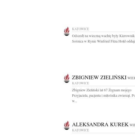
KATOWICE
Odszedł na wieczną wachtę były Kierown
Sośnica w Rynie Winfried Fitza Hołd oddaj
ZBIGNIEW ZIELIŃSKI
WIEK
KATOWICE
Zbigniew Zieliński lat 67 Żegnam mojego
Przyjaciela, pacjenta i miłośnika zwierząt. 
w...
ALEKSANDRA KUREK
WIE
KATOWICE