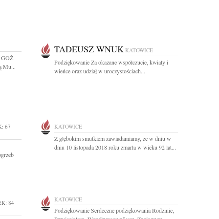
TADEUSZ WNUK
KATOWICE
ik GOŻ
Podziękowanie Za okazane współczucie, kwiaty i
ą Mu...
wieńce oraz udział w uroczystościach...
: 67
KATOWICE
Z głębokim smutkiem zawiadamiamy, że w dniu w
dniu 10 listopada 2018 roku zmarła w wieku 92 lat...
Pogrzeb
KATOWICE
K: 84
Podziękowanie Serdeczne podziękowania Rodzinie,