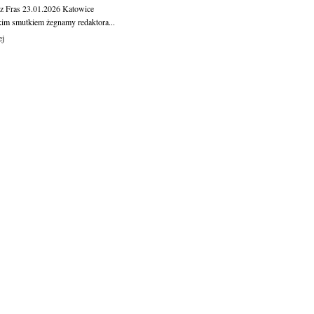
z Fras
23.01.2026
Katowice
kim smutkiem żegnamy redaktora...
ej