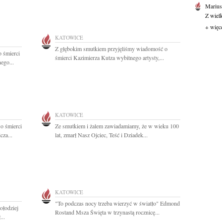
Marius
Z wiel
+ więc
KATOWICE
Z głębokim smutkiem przyjęliśmy wiadomość o
 śmierci
śmierci Kazimierza Kutza wybitnego artysty,...
ego...
KATOWICE
o śmierci
Ze smutkiem i żalem zawiadamiamy, że w wieku 100
cza...
lat, zmarł Nasz Ojciec, Teść i Dziadek...
KATOWICE
"To podczas nocy trzeba wierzyć w światło" Edmond
ołodziej
Rostand Msza Święta w trzynastą rocznicę...
...