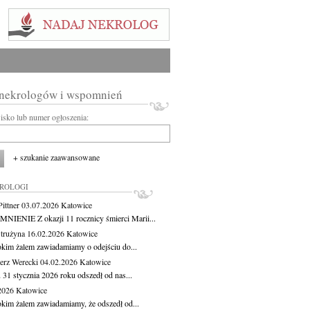
 nekrologów i wspomnień
wisko lub numer ogłoszenia:
+ szukanie zaawansowane
KROLOGI
ittner
03.07.2026
Katowice
IENIE Z okazji 11 rocznicy śmierci Marii...
Strużyna
16.02.2026
Katowice
okim żalem zawiadamiamy o odejściu do...
erz Werecki
04.02.2026
Katowice
 31 stycznia 2026 roku odszedł od nas...
.2026
Katowice
okim żalem zawiadamiamy, że odszedł od...