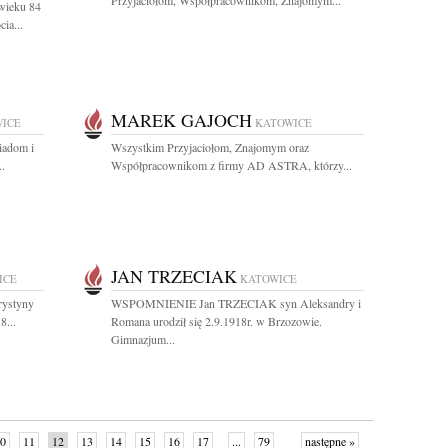
Przyjaciołom, Współpracownikom, Znajomym...
wieku 84
ia...
MAREK GAJOCH
ICE
KATOWICE
iadom i
Wszystkim Przyjaciołom, Znajomym oraz
.
Współpracownikom z firmy AD ASTRA, którzy...
JAN TRZECIAK
ICE
KATOWICE
rystyny
WSPOMNIENIE Jan TRZECIAK syn Aleksandry i
8...
Romana urodził się 2.9.1918r. w Brzozowie.
Gimnazjum...
0
11
12
13
14
15
16
17
...
79
następne »