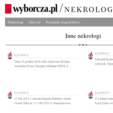
Nekrologi
Odeszli
Poradnik pogrzebowy
Inne nekrologi
KATOWICE
KATOWICE
Odszedł Kazimi
Dnia 25 grudnia 2018 roku zmarł nasz Kolega,
człowiek. Niep
wieloletni Prezes Zarządu Oddziału PZITS w...
KATOWICE
KATOWICE
15 XII 2017 r. odeszła Eugenia Dłubak z domu
Z wielkim żal
Gonek Nika ur. 11 VIII 1923 w Stanisławowie...
Łucji Ginko wie