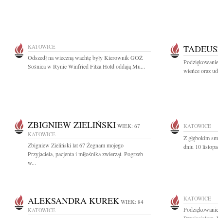
KATOWICE
TADEUS
Odszedł na wieczną wachtę były Kierownik GOŻ
Podziękowanie 
Sośnica w Rynie Winfried Fitza Hołd oddają Mu...
wieńce oraz ud
ZBIGNIEW ZIELIŃSKI
WIEK: 67
KATOWICE
KATOWICE
Z głębokim sm
Zbigniew Zieliński lat 67 Żegnam mojego
dniu 10 listop
Przyjaciela, pacjenta i miłośnika zwierząt. Pogrzeb
w...
ALEKSANDRA KUREK
KATOWICE
WIEK: 84
Podziękowanie
KATOWICE