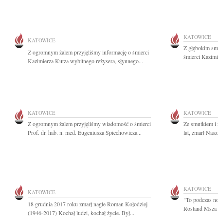
KATOWICE
KATOWICE
Z głębokim sm
Z ogromnym żalem przyjęliśmy informację o śmierci
śmierci Kazimi
Kazimierza Kutza wybitnego reżysera, słynnego...
KATOWICE
KATOWICE
Z ogromnym żalem przyjęliśmy wiadomość o śmierci
Ze smutkiem i
Prof. dr. hab. n. med. Eugeniusza Spiechowicza...
lat, zmarł Nasz
KATOWICE
KATOWICE
"To podczas n
18 grudnia 2017 roku zmarł nagle Roman Kołodziej
Rostand Msza Ś
(1946-2017) Kochał ludzi, kochał życie. Był...