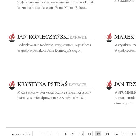
Przyjaciołom,
Z głębokim smutkiem zawiadamiamy, że w wieku 84
lat zmarła nasza ukochana Żona, Mama, Babcia...
JAN KONIECZYŃSKI
MAREK 
KATOWICE
Podziękowanie Rodzinie, Przyjaciołom, Sąsiadom i
Wszystkim Prz
Współpracownikom Jana Konieczyńskiego...
Współpracown
KRYSTYNA PSTRAŚ
JAN TR
KATOWICE
Msza święta w pierwszą rocznicę śmierci Krystyny
WSPOMNIENIE
Pstraś zostanie odprawiona 02 września 2018...
Romana urodził
Gimnazjum...
« poprzednie
1
...
7
8
9
10
11
12
13
14
15
16