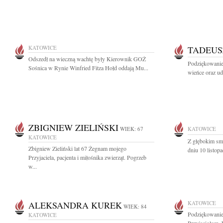
KATOWICE
TADEUS
Odszedł na wieczną wachtę były Kierownik GOŻ
Podziękowanie 
Sośnica w Rynie Winfried Fitza Hołd oddają Mu...
wieńce oraz ud
ZBIGNIEW ZIELIŃSKI
WIEK: 67
KATOWICE
KATOWICE
Z głębokim sm
Zbigniew Zieliński lat 67 Żegnam mojego
dniu 10 listop
Przyjaciela, pacjenta i miłośnika zwierząt. Pogrzeb
w...
ALEKSANDRA KUREK
KATOWICE
WIEK: 84
Podziękowanie
KATOWICE