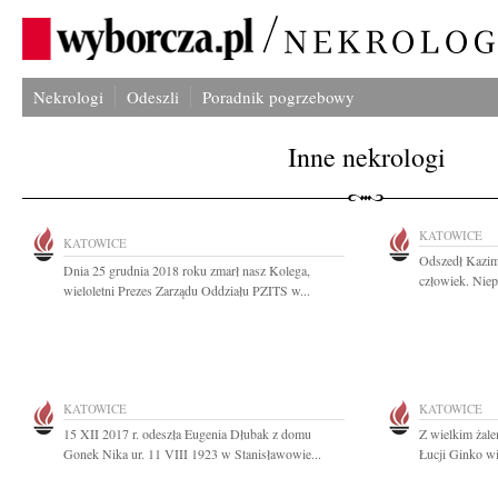
Nekrologi
Odeszli
Poradnik pogrzebowy
Inne nekrologi
KATOWICE
KATOWICE
Odszedł Kazimi
Dnia 25 grudnia 2018 roku zmarł nasz Kolega,
człowiek. Niep
wieloletni Prezes Zarządu Oddziału PZITS w...
KATOWICE
KATOWICE
15 XII 2017 r. odeszła Eugenia Dłubak z domu
Z wielkim żal
Gonek Nika ur. 11 VIII 1923 w Stanisławowie...
Łucji Ginko wie