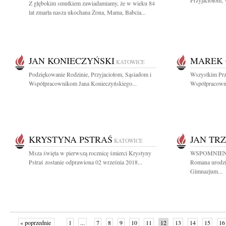
Przyjaciołom,
Z głębokim smutkiem zawiadamiamy, że w wieku 84
lat zmarła nasza ukochana Żona, Mama, Babcia...
JAN KONIECZYŃSKI
MAREK 
KATOWICE
Podziękowanie Rodzinie, Przyjaciołom, Sąsiadom i
Wszystkim Prz
Współpracownikom Jana Konieczyńskiego...
Współpracown
KRYSTYNA PSTRAŚ
JAN TR
KATOWICE
Msza święta w pierwszą rocznicę śmierci Krystyny
WSPOMNIENIE
Pstraś zostanie odprawiona 02 września 2018...
Romana urodził
Gimnazjum...
« poprzednie
1
...
7
8
9
10
11
12
13
14
15
16