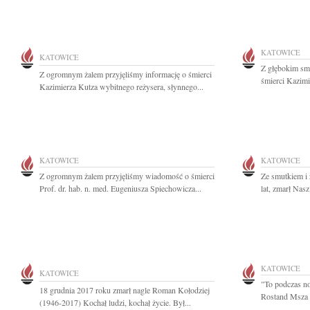
KATOWICE
KATOWICE
Z głębokim sm
Z ogromnym żalem przyjęliśmy informację o śmierci
śmierci Kazimi
Kazimierza Kutza wybitnego reżysera, słynnego...
KATOWICE
KATOWICE
Z ogromnym żalem przyjęliśmy wiadomość o śmierci
Ze smutkiem i
Prof. dr. hab. n. med. Eugeniusza Spiechowicza...
lat, zmarł Nasz
KATOWICE
KATOWICE
"To podczas n
18 grudnia 2017 roku zmarł nagle Roman Kołodziej
Rostand Msza Ś
(1946-2017) Kochał ludzi, kochał życie. Był...