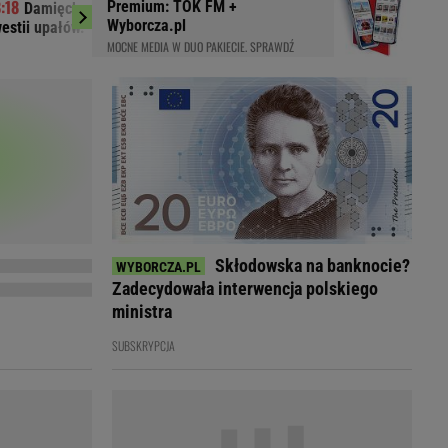
Premium: TOK FM +
Damięcka nie przeszła obojętnie obok
FIFA przepras
LED
Wyborcza.pl
estii upałów. "Zasłużyliście"
Jest oficjalny komun
MOCNE MEDIA W DUO PAKIECIE. SPRAWDŹ
Skłodowska na banknocie?
Zadecydowała interwencja polskiego
ministra
SUBSKRYPCJA
du
Rodzina
łodnych
Wakacje
Sennik