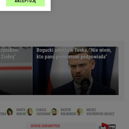
AKCEPTUJĘ
l sp. z o.o., jej
Zielona Góra
ić swoje preferencje
arzania danych poprzez
MAGAZYNY
ych”. Zmiana ustawień
syny
Kuchnia
a
Wysokie Obcasy
ach:
y
 celów identyfikacji.
czyńskim.
Bogucki uderza w Tuska. "Nie wiem,
omiar reklam i treści,
rynarka
 Ziobry"
kto panu premierowi podpowiada"
enka za 29zł
zula
 wide
y
to
MARTA
ŁUKASZ
KACPER
MIŁOSZ
kim obcasie
WSKA
NOWAK
JACHIMIAK
KOLIBABSKI
WIATROWSKI-BUJACZ
OFERTA SUBSKRYPCJI