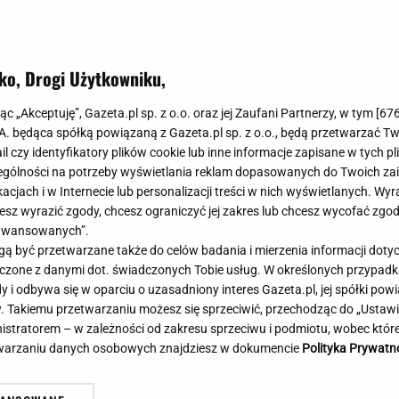
Meghan Markle
Krzesełka do ka
Magda Gessler
Łóżka dla dzieci
Barbara Kurdej-Szatan
Foteliki samoc
ko, Drogi Użytkowniku,
Księżna Kate
Przepisy
Porady
Jak zrobić?
jąc „Akceptuję”, Gazeta.pl sp. z o.o. oraz jej Zaufani Partnerzy, w tym [
67
.A. będąca spółką powiązaną z Gazeta.pl sp. z o.o., będą przetwarzać T
Na czasie
Grzyby
ail czy identyfikatory plików cookie lub inne informacje zapisane w tych p
Memy
Koronawirus
gólności na potrzeby wyświetlania reklam dopasowanych do Twoich zain
Radio Zet
Porady - Zdrowi
acjach i w Internecie lub personalizacji treści w nich wyświetlanych. Wyr
Radio Pogoda
Sukienki jeanso
cesz wyrazić zgody, chcesz ograniczyć jej zakres lub chcesz wycofać zgo
Radio internetowe
Torebki worki
aawansowanych”.
 być przetwarzane także do celów badania i mierzenia informacji dot
Rock Radio
Życzenia
 łączone z danymi dot. świadczonych Tobie usług. W określonych przypad
Złote Przeboje
Życzenia urodz
i odbywa się w oparciu o uzasadniony interes Gazeta.pl, jej spółki powi
Chillizet - radio internetowe
Życzenia imien
. Takiemu przetwarzaniu możesz się sprzeciwić, przechodząc do „Ust
Podcasty
Newsy, plotki - 
nistratorem – w zależności od zakresu sprzeciwu i podmiotu, wobec które
E-booki - Audiobooki
Lifestyle
etwarzaniu danych osobowych znajdziesz w dokumencie
Polityka Prywatn
Planeta.pl
Co obejrzeć