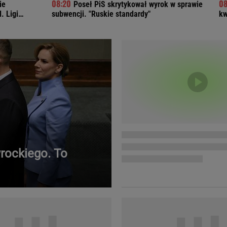
ie
Poseł PiS skrytykował wyrok w sprawie
Telewizor LG O
. Ligi
subwencji. "Ruskie standardy"
kw
wrockiego. To
Doda
Kalkulator Poro
Magda Gessler
Kalendarz dni p
Agnieszka Woźniak-Starak
Kalendarz ciąży