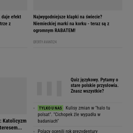
 daje efekt
Najwygodniejsze klapki na świecie?
trze z
Niemieckiej marki na korku - teraz są z
ogromnym RABATEM!
OFERTY AVANTI24
Quiz językowy. Pytamy o
stare polskie przysłowia.
Znasz wszystkie?
Kulisy zmian w "halo tu
polsat". "Cichopek źle wypadła w
: Katolicyzm
badaniach"
teresem...
Polacy ocenili rok prezydentury