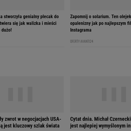
a stworzyła genialny plecak do
Zapomnij o solarium. Ten olejek
wiera się jak walizka i mieści
opalenizny jak po najlepszym fil
 dużo!
Instagrama
OFERTY AVANTI24
ły zwrot w negocjacjach USA-
Cytat dnia. Michał Czernecki
ą jest kluczowy szlak świata
jest najlepiej wymyślonym in