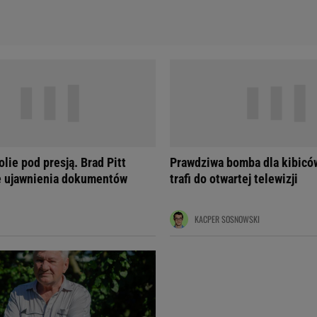
lie pod presją. Brad Pitt
Prawdziwa bomba dla kibiców
ę ujawnienia dokumentów
trafi do otwartej telewizji
KACPER SOSNOWSKI