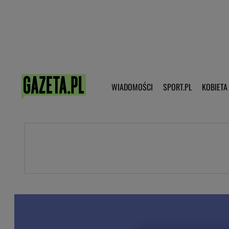
Poczta - Logowanie
Pobierz 
WIADOMOŚCI
SPORT.PL
KOBIETA
DZIECKO
KOBIETA
KULTURA
NEX
WIADOMOŚCI
SPORT
G.PL
Skoki narciarskie
Haps.pl
Ekstraklasa
Wiadomości ze świata
Bundesliga
Sport wiadomości
Liga Mistrzów
Horoskop
Liga Europy
Papież Franiszek
Koszykówka