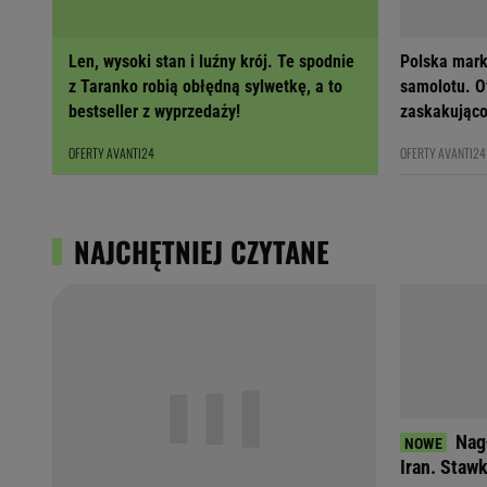
Len, wysoki stan i luźny krój. Te spodnie
Polska mark
z Taranko robią obłędną sylwetkę, a to
samolotu. Ot
bestseller z wyprzedaży!
zaskakująco
OFERTY AVANTI24
OFERTY AVANTI24
NAJCHĘTNIEJ CZYTANE
Nag
Iran. Stawk