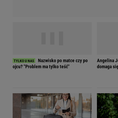
Nazwisko po matce czy po
Angelina Jo
ojcu? "Problem ma tylko teść"
domaga si