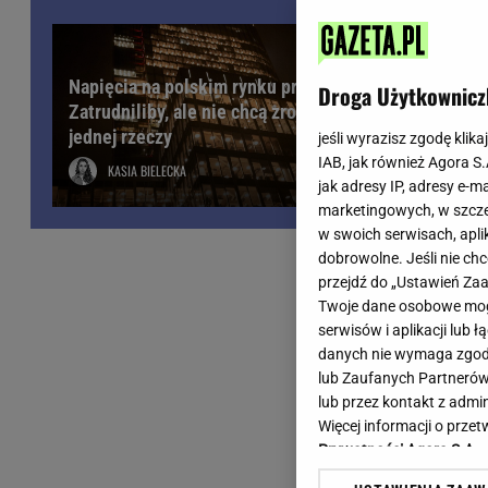
Wiadomości z Polski
Tenis
Plotki na topie
Sporty Walki
Niedziela handlowa
Siatkówka
Napięcia na polskim rynku pracy.
Droga Użytkownicz
Informacje na bieżąco
Zatrudniliby, ale nie chcą zrobić
PlusLiga
jednej rzeczy
Metro Warszawa
Lekkoatletyka
jeśli wyrazisz zgodę klika
IAB, jak również Agora S
Duży Format
Kolarstwo
KASIA BIELECKA
jak adresy IP, adresy e-m
Pogoda Warszawa
Bieganie
marketingowych, w szcze
Pogoda Kraków
Trening - ćwiczenia
w swoich serwisach, aplik
Pogoda Gdańsk
Ćwiczenia
dobrowolne. Jeśli nie ch
Pogoda Poznań
Dieta - Odżywianie
przejdź do „Ustawień Z
Twoje dane osobowe mogą
Pogoda Wrocław
Jak schudnąć?
serwisów i aplikacji lub
Gazeta na X
Sport - Fitness
danych nie wymaga zgody 
Fitness
lub Zaufanych Partnerów
F1 - Formuła 1
lub przez kontakt z admi
Więcej informacji o prz
Prywatności Agora S.A.