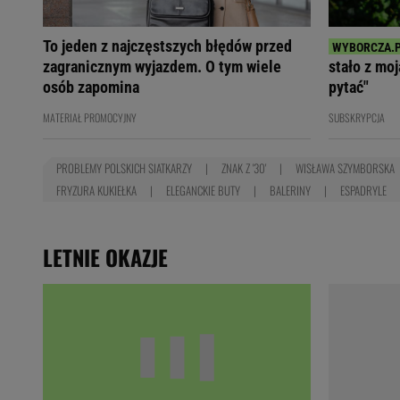
To jeden z najczęstszych błędów przed
zagranicznym wyjazdem. O tym wiele
stało z mo
osób zapomina
pytać"
MATERIAŁ PROMOCYJNY
SUBSKRYPCJA
PROBLEMY POLSKICH SIATKARZY
ZNAK Z '30'
WISŁAWA SZYMBORSKA
FRYZURA KUKIEŁKA
ELEGANCKIE BUTY
BALERINY
ESPADRYLE
LETNIE OKAZJE