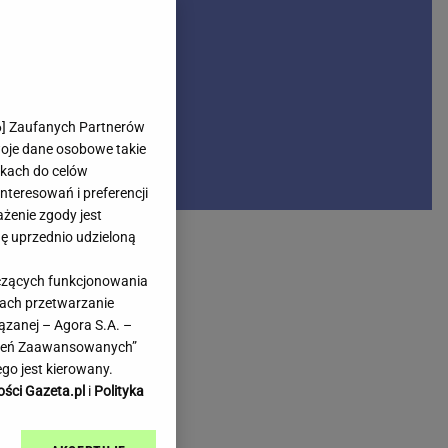
rmienia
Gliwice
Kielce
hodowe
Kraków
Lublin
Łódź
6
] Zaufanych Partnerów
woje dane osobowe takie
Olsztyn
likach do celów
Opole
teresowań i preferencji
e
Płock
ażenie zgody jest
we
Poznań
dę uprzednio udzieloną
Radom
yczących funkcjonowania
Rzeszów
kach przetwarzanie
inowe
Sosnowiec
ązanej – Agora S.A. –
inowe
Szczecin
awień Zaawansowanych”
Melo Radio
Toruń
go jest kierowany.
Trójmiasto
ości Gazeta.pl
i
Polityka
Warszawa
Wrocław