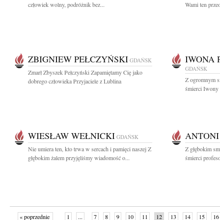
człowiek wolny, podróżnik bez...
Wami ten przeo
ZBIGNIEW PEŁCZYŃSKI
IWONA 
GDAŃSK
GDAŃSK
Zmarł Zbyszek Pełczyński Zapamiętamy Cię jako
Z ogromnym s
dobrego człowieka Przyjaciele z Lublina
śmierci Iwony 
WIESŁAW WEŁNICKI
ANTONI
GDAŃSK
Nie umiera ten, kto trwa w sercach i pamięci naszej Z
Z głębokim sm
głębokim żalem przyjęliśmy wiadomość o...
śmierci profes
« poprzednie
1
...
7
8
9
10
11
12
13
14
15
16