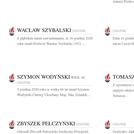
śmierci Profes
WACŁAW SZYBALSKI
GDAŃSK
GDAŃSK
Z głębokim żalem zawiadamiamy, że 16 grudnia 2020
Dnia 14 grudni
roku zmarł Profesor Wacław Szybalski (1921 -...
nasza Ciocia 
SZYMON WODYŃSKI
TOMASZ
WIEK: 66
GDAŃSK
Z ogromnym s
5 grudnia 2020 roku w wieku 66 lat zmarł Szymon
nagłym odejści
Wodyński Chirurg Ukochany Mąż, Tata, Dziadek,...
Tomasza...
ZBYSZEK PEŁCZYŃSKI
GDAŃSK
GDAŃSK
Odszedł Zbyszek Pełczyński Serdeczny Przyjaciel,
Grażynko, Jank