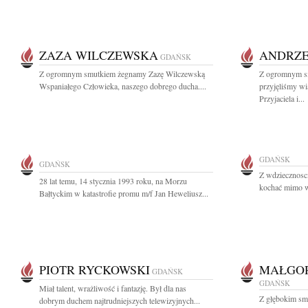
ZAZA WILCZEWSKA
ANDRZE
GDAŃSK
Z ogromnym smutkiem żegnamy Zazę Wilczewską
Z ogromnym sm
Wspaniałego Człowieka, naszego dobrego ducha....
przyjęliśmy w
Przyjaciela i...
GDAŃSK
GDAŃSK
Z wdziecznosc
28 lat temu, 14 stycznia 1993 roku, na Morzu
kochać mimo w
Bałtyckim w katastrofie promu m/f Jan Heweliusz...
PIOTR RYCKOWSKI
MAŁGOR
GDAŃSK
GDAŃSK
Miał talent, wrażliwość i fantazję. Był dla nas
Z głębokim sm
dobrym duchem najtrudniejszych telewizyjnych...