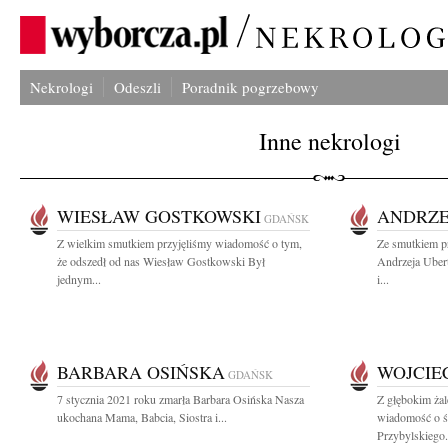
Nekrologi
Odeszli
Poradnik pogrzebowy
Inne nekrologi
WIESŁAW GOSTKOWSKI
ANDRZE
GDAŃSK
Z wielkim smutkiem przyjęliśmy wiadomość o tym,
Ze smutkiem p
że odszedł od nas Wiesław Gostkowski Był
Andrzeja Uber
jednym...
i...
BARBARA OSIŃSKA
WOJCIE
GDAŃSK
7 stycznia 2021 roku zmarła Barbara Osińska Nasza
Z głębokim żal
ukochana Mama, Babcia, Siostra i...
wiadomość o ś
Przybylskiego.