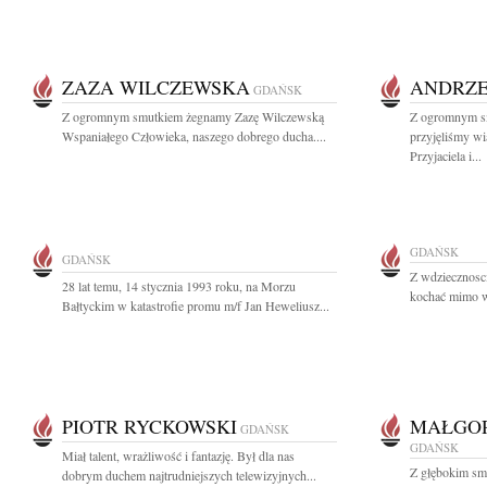
ZAZA WILCZEWSKA
ANDRZE
GDAŃSK
Z ogromnym smutkiem żegnamy Zazę Wilczewską
Z ogromnym sm
Wspaniałego Człowieka, naszego dobrego ducha....
przyjęliśmy w
Przyjaciela i...
GDAŃSK
GDAŃSK
Z wdziecznosc
28 lat temu, 14 stycznia 1993 roku, na Morzu
kochać mimo w
Bałtyckim w katastrofie promu m/f Jan Heweliusz...
PIOTR RYCKOWSKI
MAŁGOR
GDAŃSK
GDAŃSK
Miał talent, wrażliwość i fantazję. Był dla nas
Z głębokim sm
dobrym duchem najtrudniejszych telewizyjnych...