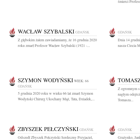
śmierci Profes
WACŁAW SZYBALSKI
GDAŃSK
GDAŃSK
Z głębokim żalem zawiadamiamy, że 16 grudnia 2020
Dnia 14 grudni
roku zmarł Profesor Wacław Szybalski (1921 -...
nasza Ciocia 
SZYMON WODYŃSKI
TOMASZ
WIEK: 66
GDAŃSK
Z ogromnym s
5 grudnia 2020 roku w wieku 66 lat zmarł Szymon
nagłym odejści
Wodyński Chirurg Ukochany Mąż, Tata, Dziadek,...
Tomasza...
ZBYSZEK PEŁCZYŃSKI
GDAŃSK
GDAŃSK
Odszedł Zbyszek Pełczyński Serdeczny Przyjaciel,
Grażynko, Jank