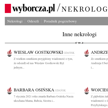
Nekrologi
Odeszli
Poradnik pogrzebowy
Inne nekrologi
WIESŁAW GOSTKOWSKI
ANDRZE
GDAŃSK
Z wielkim smutkiem przyjęliśmy wiadomość o tym,
Ze smutkiem p
że odszedł od nas Wiesław Gostkowski Był
Andrzeja Uber
jednym...
i...
BARBARA OSIŃSKA
WOJCIE
GDAŃSK
7 stycznia 2021 roku zmarła Barbara Osińska Nasza
Z głębokim żal
ukochana Mama, Babcia, Siostra i...
wiadomość o ś
Przybylskiego.