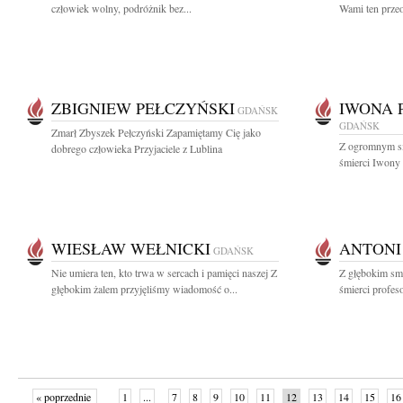
człowiek wolny, podróżnik bez...
Wami ten przeo
ZBIGNIEW PEŁCZYŃSKI
IWONA 
GDAŃSK
GDAŃSK
Zmarł Zbyszek Pełczyński Zapamiętamy Cię jako
Z ogromnym s
dobrego człowieka Przyjaciele z Lublina
śmierci Iwony 
WIESŁAW WEŁNICKI
ANTONI
GDAŃSK
Nie umiera ten, kto trwa w sercach i pamięci naszej Z
Z głębokim sm
głębokim żalem przyjęliśmy wiadomość o...
śmierci profes
« poprzednie
1
...
7
8
9
10
11
12
13
14
15
16