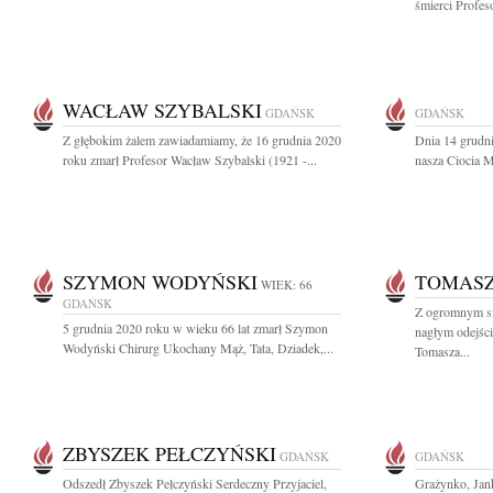
śmierci Profes
WACŁAW SZYBALSKI
GDAŃSK
GDAŃSK
Z głębokim żalem zawiadamiamy, że 16 grudnia 2020
Dnia 14 grudni
roku zmarł Profesor Wacław Szybalski (1921 -...
nasza Ciocia 
SZYMON WODYŃSKI
TOMASZ
WIEK: 66
GDAŃSK
Z ogromnym s
5 grudnia 2020 roku w wieku 66 lat zmarł Szymon
nagłym odejści
Wodyński Chirurg Ukochany Mąż, Tata, Dziadek,...
Tomasza...
ZBYSZEK PEŁCZYŃSKI
GDAŃSK
GDAŃSK
Odszedł Zbyszek Pełczyński Serdeczny Przyjaciel,
Grażynko, Jank