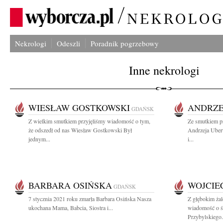
Nekrologi
Odeszli
Poradnik pogrzebowy
Inne nekrologi
WIESŁAW GOSTKOWSKI
ANDRZE
GDAŃSK
Z wielkim smutkiem przyjęliśmy wiadomość o tym,
Ze smutkiem p
że odszedł od nas Wiesław Gostkowski Był
Andrzeja Uber
jednym...
i...
BARBARA OSIŃSKA
WOJCIE
GDAŃSK
7 stycznia 2021 roku zmarła Barbara Osińska Nasza
Z głębokim żal
ukochana Mama, Babcia, Siostra i...
wiadomość o ś
Przybylskiego.