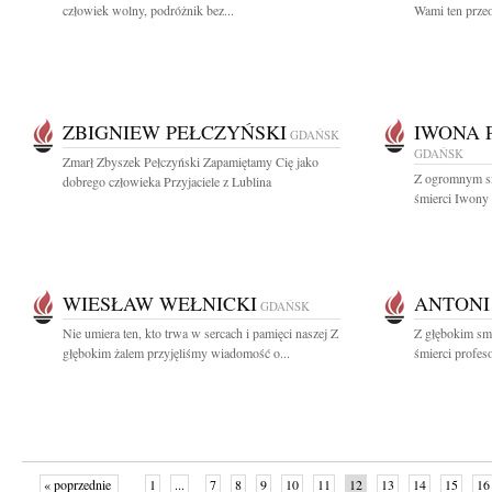
człowiek wolny, podróżnik bez...
Wami ten przeo
ZBIGNIEW PEŁCZYŃSKI
IWONA 
GDAŃSK
GDAŃSK
Zmarł Zbyszek Pełczyński Zapamiętamy Cię jako
Z ogromnym s
dobrego człowieka Przyjaciele z Lublina
śmierci Iwony 
WIESŁAW WEŁNICKI
ANTONI
GDAŃSK
Nie umiera ten, kto trwa w sercach i pamięci naszej Z
Z głębokim sm
głębokim żalem przyjęliśmy wiadomość o...
śmierci profes
« poprzednie
1
...
7
8
9
10
11
12
13
14
15
16