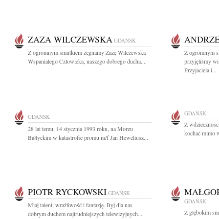
ZAZA WILCZEWSKA
ANDRZE
GDAŃSK
Z ogromnym smutkiem żegnamy Zazę Wilczewską
Z ogromnym sm
Wspaniałego Człowieka, naszego dobrego ducha....
przyjęliśmy w
Przyjaciela i...
GDAŃSK
GDAŃSK
Z wdziecznosc
28 lat temu, 14 stycznia 1993 roku, na Morzu
kochać mimo w
Bałtyckim w katastrofie promu m/f Jan Heweliusz...
PIOTR RYCKOWSKI
MAŁGOR
GDAŃSK
GDAŃSK
Miał talent, wrażliwość i fantazję. Był dla nas
Z głębokim sm
dobrym duchem najtrudniejszych telewizyjnych...