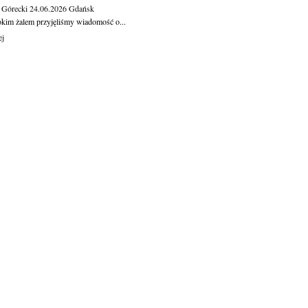
 Górecki
24.06.2026
Gdańsk
okim żalem przyjęliśmy wiadomość o...
ej