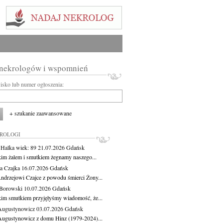
 nekrologów i wspomnień
wisko lub numer ogłoszenia:
+ szukanie zaawansowane
KROLOGI
 Halka
wiek: 89
21.07.2026
Gdańsk
kim żalem i smutkiem żegnamy naszego...
a Czajka
16.07.2026
Gdańsk
ndrzejowi Czajce z powodu śmierci Żony...
Borowski
10.07.2026
Gdańsk
kim smutkiem przyjęłyśmy wiadomość, że...
Augustynowicz
03.07.2026
Gdańsk
Augustynowicz z domu Hinz (1979-2024)...