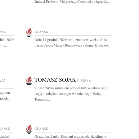
śmierci Profesor Małgorzaty Czerskiej związanej...
ŃSK
GDAŃSK
dnia 2020
Dnia 14 grudnia 2020 roku zmar a w wieku 90 lat
 -...
nasza Ciocia Maria Obuchowicz z domu Kubiczek...
TOMASZ SOJAK
: 66
GDAŃSK
Z ogromnym smutkiem przyjęliśmy wiadomość o
 Szymon
nagłym odejściu naszego wieloletniego Kolegi
adek,...
Tomasza...
DAŃSK
GDAŃSK
jaciel,
Grażynko, Janku Kochani przyjaciele, dzielimy z