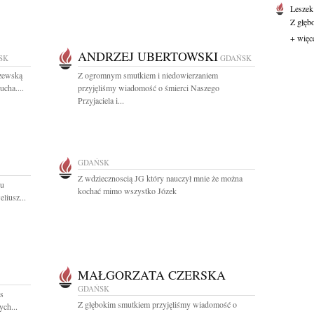
Leszek
Z głęb
+ więc
ANDRZEJ UBERTOWSKI
SK
GDAŃSK
zewską
Z ogromnym smutkiem i niedowierzaniem
cha....
przyjęliśmy wiadomość o śmierci Naszego
Przyjaciela i...
GDAŃSK
Z wdziecznoscią JG który nauczył mnie że można
zu
kochać mimo wszystko Józek
liusz...
MAŁGORZATA CZERSKA
GDAŃSK
as
Z głębokim smutkiem przyjęliśmy wiadomość o
ych...