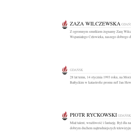
ZAZA WILCZEWSKA
GDAŃ
Z ogromnym smutkiem żegnamy Zazę Wilc
Wspaniałego Człowieka, naszego dobrego du
GDAŃSK
28 lat temu, 14 stycznia 1993 roku, na Mor
Bałtyckim w katastrofie promu m/f Jan Hewe
PIOTR RYCKOWSKI
GDAŃSK
Miał talent, wrażliwość i fantazję. Był dla n
dobrym duchem najtrudniejszych telewizyjn