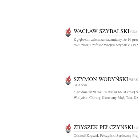
WACŁAW SZYBALSKI
GDA
Z głębokim żalem zawiadamiamy, że 16 gru
roku zmarł Profesor Wacław Szybalski (1921
SZYMON WODYŃSKI
WIEK
GDAŃSK
5 grudnia 2020 roku w wieku 66 lat zmarł
Wodyński Chirurg Ukochany Mąż, Tata, Dzi
ZBYSZEK PEŁCZYŃSKI
G
Odszedł Zbyszek Pełczyński Serdeczny Przy