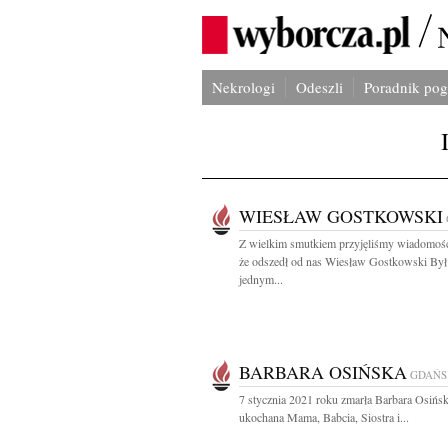
Nekrologi
Odeszli
Poradnik po
WIESŁAW GOSTKOWSKI
Z wielkim smutkiem przyjęliśmy wiadomość
że odszedł od nas Wiesław Gostkowski Był
jednym...
BARBARA OSIŃSKA
GDAŃS
7 stycznia 2021 roku zmarła Barbara Osińs
ukochana Mama, Babcia, Siostra i...