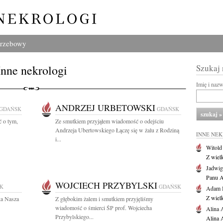
grzebowy
Inne nekrologi
Szukaj
Imię i naz
ANDRZEJ URBETOWSKI
GDAŃSK
GDAŃSK
 o tym,
Ze smutkiem przyjąłem wiadomość o odejściu
Andrzeja Ubertowskiego Łączę się w żalu z Rodziną
INNE NE
i...
Witold
Z wiel
Jadwig
Panu A
WOJCIECH PRZYBYLSKI
K
GDAŃSK
Adam 
Z wiel
ka Nasza
Z głębokim żalem i smutkiem przyjęliśmy
wiadomość o śmierci ŚP prof. Wojciecha
Alina 
Przybylskiego...
Alina 