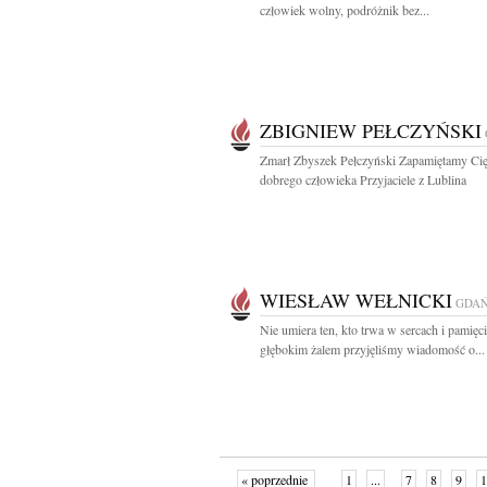
człowiek wolny, podróżnik bez...
ZBIGNIEW PEŁCZYŃSKI
Zmarł Zbyszek Pełczyński Zapamiętamy Cię
dobrego człowieka Przyjaciele z Lublina
WIESŁAW WEŁNICKI
GDA
Nie umiera ten, kto trwa w sercach i pamięci
głębokim żalem przyjęliśmy wiadomość o...
« poprzednie
1
...
7
8
9
1