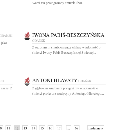
Wami ten przeogromny smutek i ból...
IWONA PABIŚ-BESZCZYŃSKA
GDAŃSK
GDAŃSK
 jako
Z ogromnym smutkiem przyjęliśmy wiadomość o
śmierci Iwony Pabiś Beszczyńskiej Świetnej...
ANTONI HLAVATY
ŃSK
GDAŃSK
 naszej Z
Z głębokim smutkiem przyjęliśmy wiadomość o
śmierci profesora medycyny Antoniego Hlavatego...
0
11
12
13
14
15
16
17
...
68
następne »