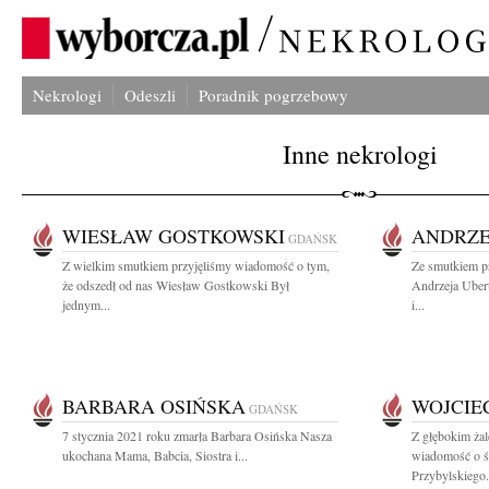
Nekrologi
Odeszli
Poradnik pogrzebowy
Inne nekrologi
WIESŁAW GOSTKOWSKI
ANDRZE
GDAŃSK
Z wielkim smutkiem przyjęliśmy wiadomość o tym,
Ze smutkiem p
że odszedł od nas Wiesław Gostkowski Był
Andrzeja Uber
jednym...
i...
BARBARA OSIŃSKA
WOJCIE
GDAŃSK
7 stycznia 2021 roku zmarła Barbara Osińska Nasza
Z głębokim żal
ukochana Mama, Babcia, Siostra i...
wiadomość o ś
Przybylskiego.