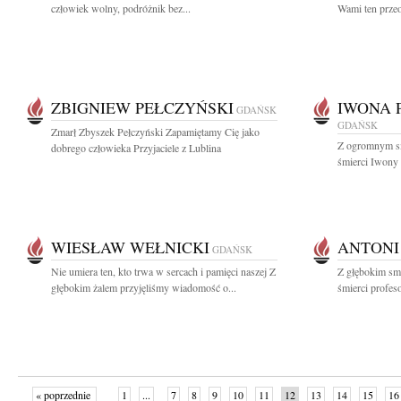
człowiek wolny, podróżnik bez...
Wami ten przeo
ZBIGNIEW PEŁCZYŃSKI
IWONA 
GDAŃSK
GDAŃSK
Zmarł Zbyszek Pełczyński Zapamiętamy Cię jako
Z ogromnym s
dobrego człowieka Przyjaciele z Lublina
śmierci Iwony 
WIESŁAW WEŁNICKI
ANTONI
GDAŃSK
Nie umiera ten, kto trwa w sercach i pamięci naszej Z
Z głębokim sm
głębokim żalem przyjęliśmy wiadomość o...
śmierci profes
« poprzednie
1
...
7
8
9
10
11
12
13
14
15
16