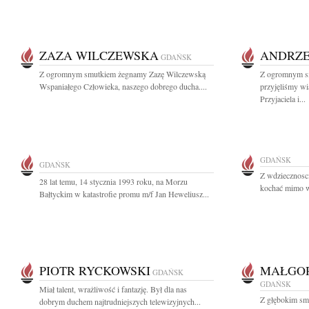
ZAZA WILCZEWSKA
ANDRZE
GDAŃSK
Z ogromnym smutkiem żegnamy Zazę Wilczewską
Z ogromnym sm
Wspaniałego Człowieka, naszego dobrego ducha....
przyjęliśmy w
Przyjaciela i...
GDAŃSK
GDAŃSK
Z wdziecznosc
28 lat temu, 14 stycznia 1993 roku, na Morzu
kochać mimo w
Bałtyckim w katastrofie promu m/f Jan Heweliusz...
PIOTR RYCKOWSKI
MAŁGOR
GDAŃSK
GDAŃSK
Miał talent, wrażliwość i fantazję. Był dla nas
Z głębokim sm
dobrym duchem najtrudniejszych telewizyjnych...