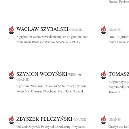
śmierci Profes
WACŁAW SZYBALSKI
GDAŃSK
GDAŃSK
Z głębokim żalem zawiadamiamy, że 16 grudnia 2020
Dnia 14 grudni
roku zmarł Profesor Wacław Szybalski (1921 -...
nasza Ciocia 
SZYMON WODYŃSKI
TOMASZ
WIEK: 66
GDAŃSK
Z ogromnym s
5 grudnia 2020 roku w wieku 66 lat zmarł Szymon
nagłym odejści
Wodyński Chirurg Ukochany Mąż, Tata, Dziadek,...
Tomasza...
ZBYSZEK PEŁCZYŃSKI
GDAŃSK
GDAŃSK
Odszedł Zbyszek Pełczyński Serdeczny Przyjaciel,
Grażynko, Jank