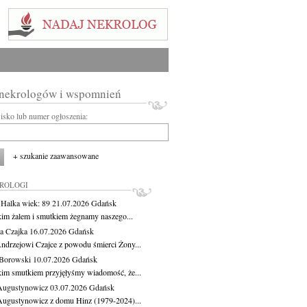
 nekrologów i wspomnień
wisko lub numer ogłoszenia:
+ szukanie zaawansowane
KROLOGI
 Halka
wiek: 89
21.07.2026
Gdańsk
kim żalem i smutkiem żegnamy naszego...
a Czajka
16.07.2026
Gdańsk
ndrzejowi Czajce z powodu śmierci Żony...
Borowski
10.07.2026
Gdańsk
kim smutkiem przyjęłyśmy wiadomość, że...
Augustynowicz
03.07.2026
Gdańsk
Augustynowicz z domu Hinz (1979-2024)...