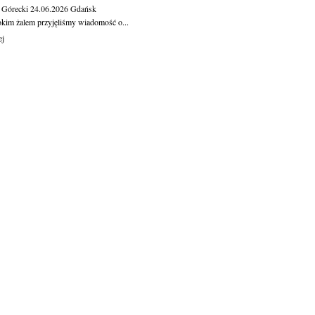
 Górecki
24.06.2026
Gdańsk
okim żalem przyjęliśmy wiadomość o...
ej