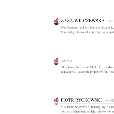
ZAZA WILCZEWSKA
GDAŃ
Z ogromnym smutkiem żegnamy Zazę Wilc
Wspaniałego Człowieka, naszego dobrego du
GDAŃSK
28 lat temu, 14 stycznia 1993 roku, na Mor
Bałtyckim w katastrofie promu m/f Jan Hewe
PIOTR RYCKOWSKI
GDAŃSK
Miał talent, wrażliwość i fantazję. Był dla n
dobrym duchem najtrudniejszych telewizyjn