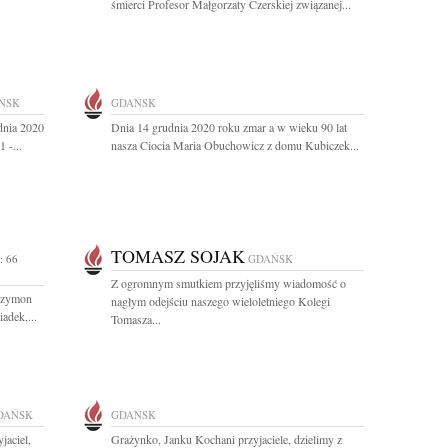
śmierci Profesor Małgorzaty Czerskiej związanej...
ŃSK
GDAŃSK
dnia 2020
Dnia 14 grudnia 2020 roku zmar a w wieku 90 lat
 -...
nasza Ciocia Maria Obuchowicz z domu Kubiczek...
TOMASZ SOJAK
: 66
GDAŃSK
Z ogromnym smutkiem przyjęliśmy wiadomość o
 Szymon
nagłym odejściu naszego wieloletniego Kolegi
adek,...
Tomasza...
DAŃSK
GDAŃSK
jaciel,
Grażynko, Janku Kochani przyjaciele, dzielimy z