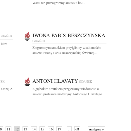
Wami ten przeogromny smutek i ból...
IWONA PABIŚ-BESZCZYŃSKA
GDAŃSK
GDAŃSK
 jako
Z ogromnym smutkiem przyjęliśmy wiadomość o
śmierci Iwony Pabiś Beszczyńskiej Świetnej...
ANTONI HLAVATY
ŃSK
GDAŃSK
 naszej Z
Z głębokim smutkiem przyjęliśmy wiadomość o
śmierci profesora medycyny Antoniego Hlavatego...
0
11
12
13
14
15
16
17
...
68
następne »