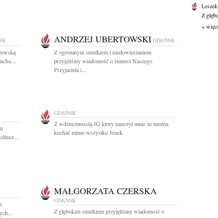
Leszek
Z głęb
+ więc
ANDRZEJ UBERTOWSKI
SK
GDAŃSK
zewską
Z ogromnym smutkiem i niedowierzaniem
cha....
przyjęliśmy wiadomość o śmierci Naszego
Przyjaciela i...
GDAŃSK
Z wdziecznoscią JG który nauczył mnie że można
zu
kochać mimo wszystko Józek
liusz...
MAŁGORZATA CZERSKA
GDAŃSK
as
Z głębokim smutkiem przyjęliśmy wiadomość o
ych...