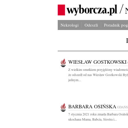
Nekrologi
Odeszli
Poradnik po
WIESŁAW GOSTKOWSKI
Z wielkim smutkiem przyjęliśmy wiadomość
że odszedł od nas Wiesław Gostkowski Był
jednym...
BARBARA OSIŃSKA
GDAŃS
7 stycznia 2021 roku zmarła Barbara Osińs
ukochana Mama, Babcia, Siostra i...