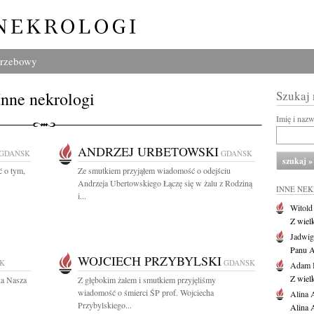
grzebowy
Inne nekrologi
Szukaj
Imię i naz
ANDRZEJ URBETOWSKI
GDAŃSK
GDAŃSK
 o tym,
Ze smutkiem przyjąłem wiadomość o odejściu
Andrzeja Ubertowskiego Łączę się w żalu z Rodziną
INNE NE
i...
Witold
Z wiel
Jadwig
Panu A
WOJCIECH PRZYBYLSKI
K
GDAŃSK
Adam 
Z wiel
ka Nasza
Z głębokim żalem i smutkiem przyjęliśmy
wiadomość o śmierci ŚP prof. Wojciecha
Alina 
Przybylskiego...
Alina 