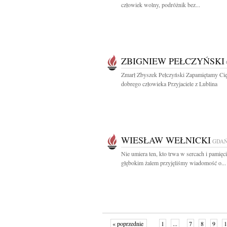
człowiek wolny, podróżnik bez...
ZBIGNIEW PEŁCZYŃSKI
Zmarł Zbyszek Pełczyński Zapamiętamy Cię
dobrego człowieka Przyjaciele z Lublina
WIESŁAW WEŁNICKI
GDA
Nie umiera ten, kto trwa w sercach i pamięci
głębokim żalem przyjęliśmy wiadomość o...
« poprzednie
1
...
7
8
9
1