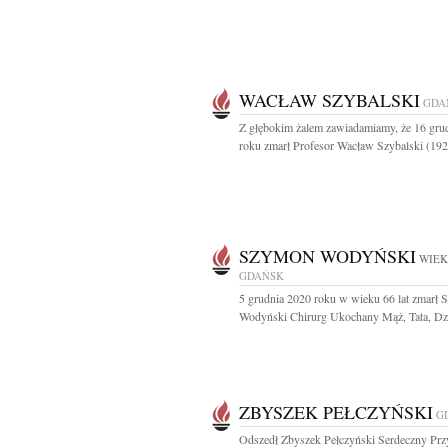
WACŁAW SZYBALSKI
GDA
Z głębokim żalem zawiadamiamy, że 16 gru
roku zmarł Profesor Wacław Szybalski (1921
SZYMON WODYŃSKI
WIEK
GDAŃSK
5 grudnia 2020 roku w wieku 66 lat zmarł
Wodyński Chirurg Ukochany Mąż, Tata, Dzi
ZBYSZEK PEŁCZYŃSKI
G
Odszedł Zbyszek Pełczyński Serdeczny Przy