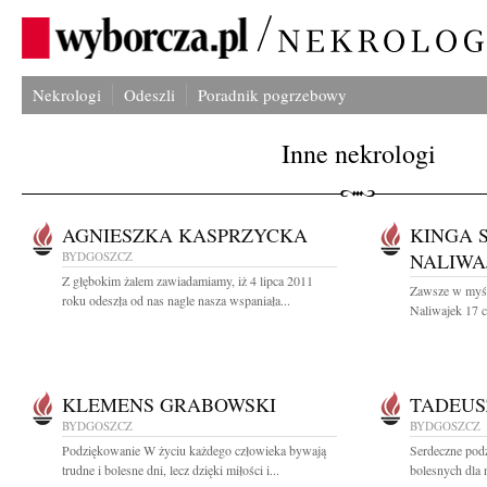
Nekrologi
Odeszli
Poradnik pogrzebowy
Inne nekrologi
AGNIESZKA KASPRZYCKA
KINGA 
BYDGOSZCZ
NALIWA
Z głębokim żalem zawiadamiamy, iż 4 lipca 2011
Zawsze w myśl
roku odeszła od nas nagle nasza wspaniała...
Naliwajek 17 c
KLEMENS GRABOWSKI
TADEUS
BYDGOSZCZ
BYDGOSZCZ
Podziękowanie W życiu każdego człowieka bywają
Serdeczne pod
trudne i bolesne dni, lecz dzięki miłości i...
bolesnych dla n