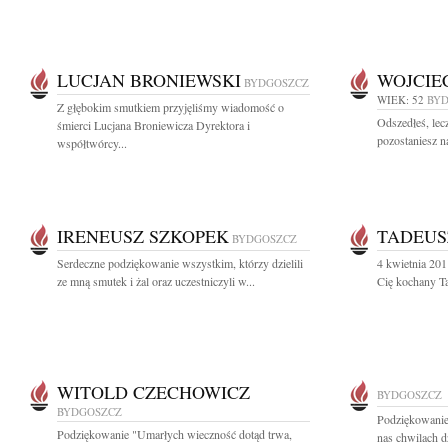
LUCJAN BRONIEWSKI
WOJCIE
BYDGOSZCZ
WIEK: 52
BY
Z głębokim smutkiem przyjęliśmy wiadomość o
Odszedłeś, lec
śmierci Lucjana Broniewicza Dyrektora i
pozostaniesz n
współtwórcy...
IRENEUSZ SZKOPEK
TADEUS
BYDGOSZCZ
Serdeczne podziękowanie wszystkim, którzy dzielili
4 kwietnia 20
ze mną smutek i żal oraz uczestniczyli w...
Cię kochany Ta
WITOLD CZECHOWICZ
BYDGOSZCZ
BYDGOSZCZ
Podziękowanie
Podziękowanie "Umarłych wieczność dotąd trwa,
nas chwilach dz