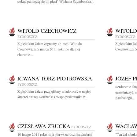
dokąd pamięcią się im płaci" Wisława Szymborska...
WITOLD CZECHOWICZ
WITOLD
BYDGOSZCZ
BYDGOSZCZ
Z głębokim żalem żegnamy dr. med. Witolda
Z głębokim ża
Czechowicza 5 marca 2011 roku po długiej
Czechowicza 5 
chorobie...
RIWANA TORZ-PIOTROWSKA
JÓZEF 
BYDGOSZCZ
Serdecznie dz
Z głębokim żalem przyjęliśmy wiadomość o nagłej
uczestniczyli 
śmierci naszej Koleżanki i Współpracownika z...
Kochanego...
CZESŁAWA ZBUCKA
WACŁA
BYDGOSZCZ
10 lutego 2011 roku mija pierwsza rocznica śmierci
"Ten żal nieuk