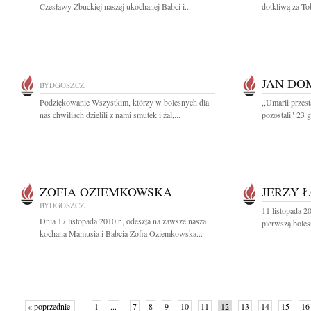
Czesławy Zbuckiej naszej ukochanej Babci i...
dotkliwą za Tob
JAN DO
BYDGOSZCZ
Podziękowanie Wszystkim, którzy w bolesnych dla
,,Umarli przesta
nas chwiliach dzielili z nami smutek i żal,...
pozostali" 23 g
ZOFIA OZIEMKOWSKA
JERZY 
BYDGOSZCZ
11 listopada 2
Dnia 17 listopada 2010 r., odeszła na zawsze nasza
pierwszą bolesn
kochana Mamusia i Babcia Zofia Oziemkowska...
« poprzednie
1
...
7
8
9
10
11
12
13
14
15
16