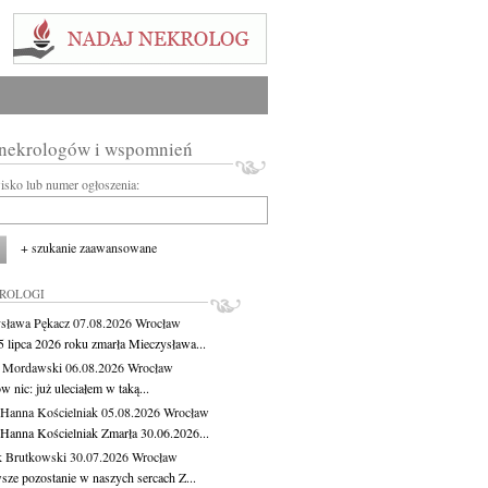
 nekrologów i wspomnień
wisko lub numer ogłoszenia:
+ szukanie zaawansowane
KROLOGI
sława Pękacz
07.08.2026
Wrocław
5 lipca 2026 roku zmarła Mieczysława...
t Mordawski
06.08.2026
Wrocław
 nic: już uleciałem w taką...
 Hanna Kościelniak
05.08.2026
Wrocław
 Hanna Kościelniak Zmarła 30.06.2026...
 Brutkowski
30.07.2026
Wrocław
sze pozostanie w naszych sercach Z...