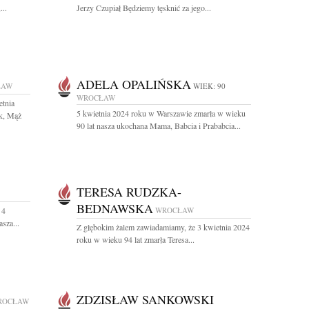
...
Jerzy Czupiał Będziemy tęsknić za jego...
ADELA OPALIŃSKA
ŁAW
WIEK: 90
WROCŁAW
etnia
5 kwietnia 2024 roku w Warszawie zmarła w wieku
ek, Mąż
90 lat nasza ukochana Mama, Babcia i Prababcia...
TERESA RUDZKA-
BEDNAWSKA
 4
WROCŁAW
sza...
Z głębokim żalem zawiadamiamy, że 3 kwietnia 2024
roku w wieku 94 lat zmarła Teresa...
ZDZISŁAW SANKOWSKI
ROCŁAW