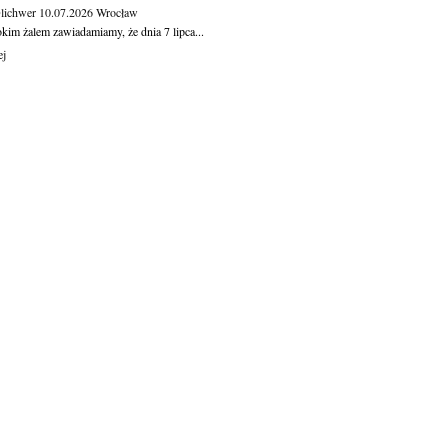
Olichwer
10.07.2026
Wrocław
kim żalem zawiadamiamy, że dnia 7 lipca...
ej