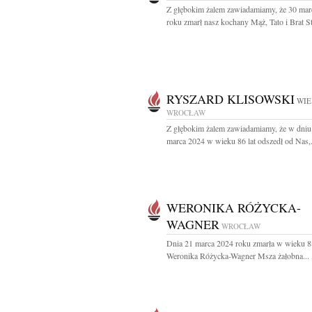
Z głębokim żalem zawiadamiamy, że 30 mar
roku zmarł nasz kochany Mąż, Tato i Brat St
RYSZARD KLISOWSKI
WIE
WROCŁAW
Z głębokim żalem zawiadamiamy, że w dniu
marca 2024 w wieku 86 lat odszedł od Nas,.
WERONIKA RÓŻYCKA-
WAGNER
WROCŁAW
Dnia 21 marca 2024 roku zmarła w wieku 88
Weronika Różycka-Wagner Msza żałobna...