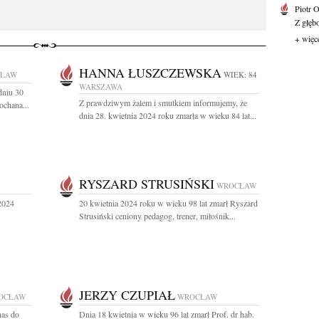
Piotr 
Z głębo
+ więc
HANNA ŁUSZCZEWSKA
ŁAW
WIEK: 84
WARSZAWA
dniu 30
Z prawdziwym żalem i smutkiem informujemy, że
ochana...
dnia 28. kwietnia 2024 roku zmarła w wieku 84 lat...
RYSZARD STRUSIŃSKI
WROCŁAW
2024
20 kwietnia 2024 roku w wieku 98 lat zmarł Ryszard
Strusiński ceniony pedagog, trener, miłośnik...
JERZY CZUPIAŁ
OCŁAW
WROCŁAW
nas do
Dnia 18 kwietnia w wieku 96 lat zmarł Prof. dr hab.