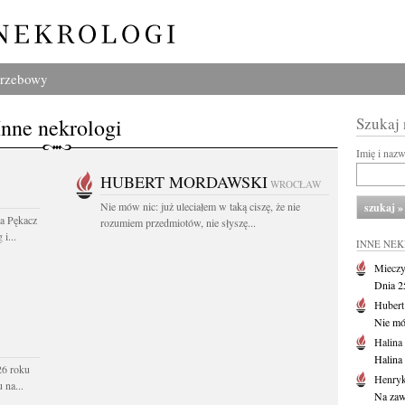
grzebowy
Inne nekrologi
Szukaj
Imię i naz
HUBERT MORDAWSKI
WROCŁAW
Nie mów nic: już uleciałem w taką ciszę, że nie
wa Pękacz
rozumiem przedmiotów, nie słyszę...
i...
INNE NE
Mieczy
Dnia 2
Huber
Nie mów
Halina
Halina
26 roku
Henryk
 na...
Na zaw