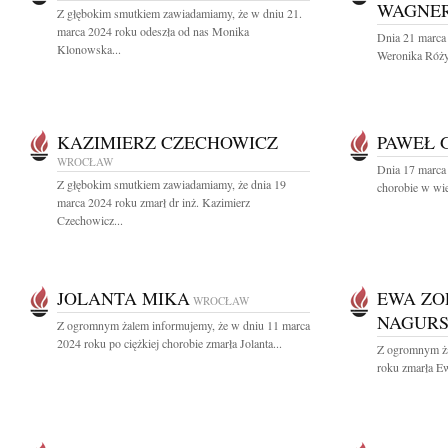
WAGNE
Z głębokim smutkiem zawiadamiamy, że w dniu 21.
marca 2024 roku odeszła od nas Monika
Dnia 21 marca 
Klonowska...
Weronika Róży
KAZIMIERZ CZECHOWICZ
PAWEŁ 
WROCŁAW
Dnia 17 marca 
Z głębokim smutkiem zawiadamiamy, że dnia 19
chorobie w wie
marca 2024 roku zmarł dr inż. Kazimierz
Czechowicz...
JOLANTA MIKA
EWA ZO
WROCŁAW
NAGUR
Z ogromnym żalem informujemy, że w dniu 11 marca
2024 roku po ciężkiej chorobie zmarła Jolanta...
Z ogromnym ża
roku zmarła Ew