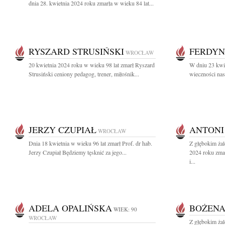
dnia 28. kwietnia 2024 roku zmarła w wieku 84 lat...
RYSZARD STRUSIŃSKI
FERDYN
WROCŁAW
20 kwietnia 2024 roku w wieku 98 lat zmarł Ryszard
W dniu 23 kwie
Strusiński ceniony pedagog, trener, miłośnik...
wieczności nasz
JERZY CZUPIAŁ
ANTONI
WROCŁAW
Dnia 18 kwietnia w wieku 96 lat zmarł Prof. dr hab.
Z głębokim ża
Jerzy Czupiał Będziemy tęsknić za jego...
2024 roku zma
i...
ADELA OPALIŃSKA
BOŻENA
WIEK: 90
WROCŁAW
Z głębokim ża