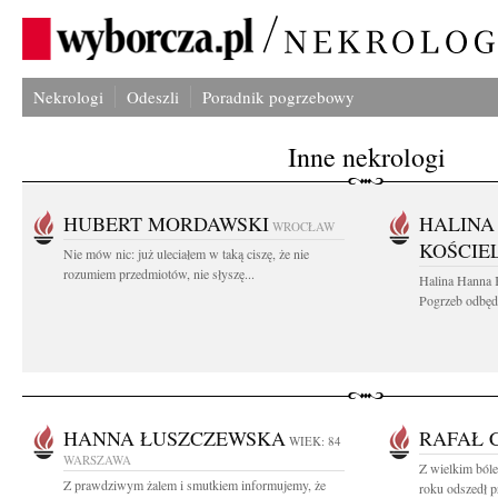
Nekrologi
Odeszli
Poradnik pogrzebowy
Inne nekrologi
HUBERT MORDAWSKI
HALINA
WROCŁAW
KOŚCIE
Nie mów nic: już uleciałem w taką ciszę, że nie
rozumiem przedmiotów, nie słyszę...
Halina Hanna 
Pogrzeb odbędz
HANNA ŁUSZCZEWSKA
RAFAŁ 
WIEK: 84
WARSZAWA
Z wielkim ból
Z prawdziwym żalem i smutkiem informujemy, że
roku odszedł pr