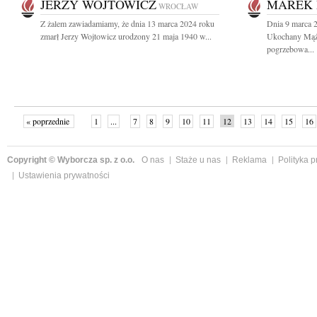
JERZY WOJTOWICZ
MAREK 
WROCŁAW
Z żalem zawiadamiamy, że dnia 13 marca 2024 roku
Dnia 9 marca 
zmarł Jerzy Wojtowicz urodzony 21 maja 1940 w...
Ukochany Mąż,
pogrzebowa...
« poprzednie
1
...
7
8
9
10
11
12
13
14
15
16
Copyright © Wyborcza sp. z o.o.
O nas
Staże u nas
Reklama
Polityka 
Ustawienia prywatności