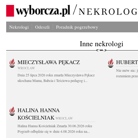
Nekrologi
Odeszli
Poradnik pogrzebowy
Inne nekrologi
MIECZYSŁAWA PĘKACZ
HUBERT
WROCŁAW
Nie mów nic: ju
Dnia 25 lipca 2026 roku zmarła Mieczysława Pękacz
rozumiem przed
ukochana Mama, Babcia i Teściowa pedagog i...
HALINA HANNA
KOŚCIELNIAK
WROCŁAW
Halina Hanna Kościelniak Zmarła 30.06.2026 roku
Pogrzeb odbędzie się w dniu 4.08.2026 roku na...