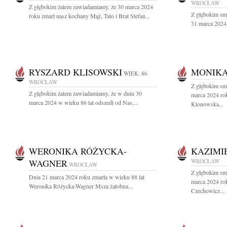
WROCŁAW
Z głębokim żalem zawiadamiamy, że 30 marca 2024
Z głębokim sm
roku zmarł nasz kochany Mąż, Tato i Brat Stefan...
31 marca 2024,
RYSZARD KLISOWSKI
MONIK
WIEK: 86
WROCŁAW
Z głębokim sm
Z głębokim żalem zawiadamiamy, że w dniu 30
marca 2024 ro
marca 2024 w wieku 86 lat odszedł od Nas,...
Klonowska...
WERONIKA RÓŻYCKA-
KAZIMI
WAGNER
WROCŁAW
WROCŁAW
Z głębokim sm
Dnia 21 marca 2024 roku zmarła w wieku 88 lat
marca 2024 rok
Weronika Różycka-Wagner Msza żałobna...
Czechowicz...