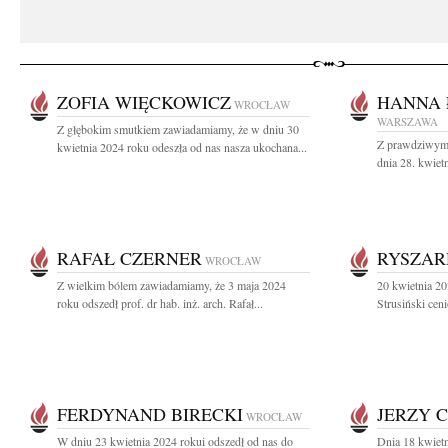
ZOFIA WIĘCKOWICZ
HANNA 
WROCŁAW
WARSZAWA
Z głębokim smutkiem zawiadamiamy, że w dniu 30
Z prawdziwym 
kwietnia 2024 roku odeszła od nas nasza ukochana...
dnia 28. kwiet
RAFAŁ CZERNER
RYSZAR
WROCŁAW
Z wielkim bólem zawiadamiamy, że 3 maja 2024
20 kwietnia 20
roku odszedł prof. dr hab. inż. arch. Rafał...
Strusiński ceni
FERDYNAND BIRECKI
JERZY 
WROCŁAW
W dniu 23 kwietnia 2024 rokui odszedł od nas do
Dnia 18 kwietn