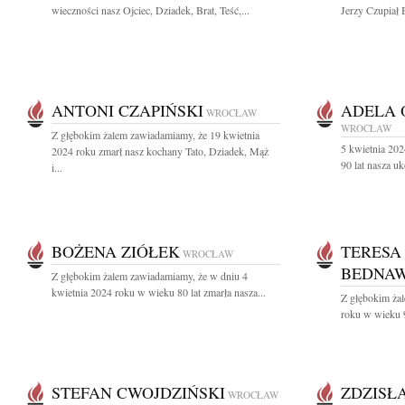
wieczności nasz Ojciec, Dziadek, Brat, Teść,...
Jerzy Czupiał 
ANTONI CZAPIŃSKI
ADELA 
WROCŁAW
WROCŁAW
Z głębokim żalem zawiadamiamy, że 19 kwietnia
5 kwietnia 20
2024 roku zmarł nasz kochany Tato, Dziadek, Mąż
90 lat nasza u
i...
BOŻENA ZIÓŁEK
TERESA
WROCŁAW
BEDNA
Z głębokim żalem zawiadamiamy, że w dniu 4
kwietnia 2024 roku w wieku 80 lat zmarła nasza...
Z głębokim ża
roku w wieku 9
STEFAN CWOJDZIŃSKI
ZDZISŁ
WROCŁAW