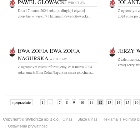
PAWEŁ GŁOWACKI
JOLANT
WROCŁAW
Dnia 17 marca 2024 roku po długiej i ciężkiej
Z ogromnym ża
chorobie w wieku 71 lat zmarł Paweł Głowacki...
2024 roku po ci
EWA ZOFIA EWA ZOFIA
JERZY 
NAGURSKA
WROCŁAW
Z żalem zawia
zmarł Jerzy Wo
Z ogromnym żalem informujemy, że 8 marca 2024
roku zmarła Ewa Zofia Nagurska nasza ukochana...
« poprzednie
1
...
7
8
9
10
11
12
13
14
15
16
Copyright © Wyborcza sp. z o.o.
O nas
Staże u nas
Reklama
Polityka 
Ustawienia prywatności