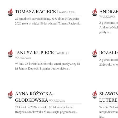
TOMASZ RACIĘCKI
ANDRZE
WARSZAWA
WARSZAWA
Ze smutkiem zawiadamiamy, że w dniu 24 kwietnia
Z głębokim sm
2026 roku w wieku 89 lat odszedł Tomasz Racięcki...
Andrzeja Olec
polityka...
JANUSZ KUPIECKI
ROZALI
WIEK: 81
WARSZAWA
Z głębokim ża
W dniu 25 kwietnia 2026 roku zmarł przeżywszy 81
2026 roku w wi
lat Janusz Kupiecki inżynier budownictwa...
ANNA RÓŻYCKA-
SŁAWOM
GŁODKOWSKA
LUTERE
WARSZAWA
22 kwietnia 2026 w wieku 90 lat zmarła Anna
W dniu 24 kwi
Różycka-Głodkowska Msza święta pogrzebowa...
niespodziewan
lat...