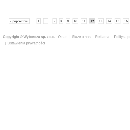
« poprzednie
1
...
7
8
9
10
11
12
13
14
15
16
Copyright © Wyborcza sp. z o.o.
O nas
Staże u nas
Reklama
Polityka 
Ustawienia prywatności