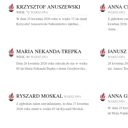
KRZYSZTOF ANUSZEWSKI
ANNA C
WIEK: 72
WARSZAWA
WARSZAWA
W dniu 25 kwietnia 2026 roku w wieku 72 lat zmarł
Z głębokim sm
Krzysztof Anuszewski Nabożeństwo żałobne...
kwietnia 2026 
Anna...
MARIA NEKANDA-TREPKA
JANUSZ
WIEK: 80
WARSZAWA
WARSZAWA
Dnia 26 kwietnia 2026 roku odeszła do nas w wieku
28 kwietnia 20
80 lat Maria Nekanda-Trepka z domu Grochowska...
inż. Janusz T
RYSZARD MOSKAL
ANNA G
WARSZAWA
WARSZAWA
Z głębokim żalem zawiadamiamy, że dnia 27 kwietnia
W dniu 25 kwi
2026 roku zmarł w wieku 85 lat Ryszard Moskal...
lat Moja Najuk