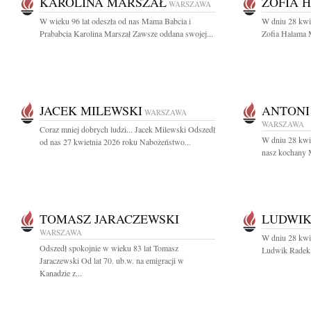
KAROLINA MARSZAŁ
ZOFIA 
WARSZAWA
W wieku 96 lat odeszła od nas Mama Babcia i
W dniu 28 kwie
Prababcia Karolina Marszał Zawsze oddana swojej...
Zofia Halama M
JACEK MILEWSKI
ANTONI
WARSZAWA
WARSZAWA
Coraz mniej dobrych ludzi... Jacek Milewski Odszedł
W dniu 28 kwie
od nas 27 kwietnia 2026 roku Nabożeństwo...
nasz kochany M
TOMASZ JARACZEWSKI
LUDWIK
WARSZAWA
W dniu 28 kwie
Odszedł spokojnie w wieku 83 lat Tomasz
Ludwik Radek a
Jaraczewski Od lat 70. ub.w. na emigracji w
Kanadzie z...