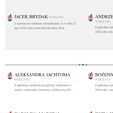
JACEK BRYDAK
ANDRZE
WARSZAWA
WARSZAWA
Z ogromnym smutkiem zawiadamiam, że w dniu 22
Z głębokim żal
lipca 2026 roku zmarł mój ukochany Brat...
2026 roku odsz
ALEKSANDRA JACHTOMA
BOŻENN
WARSZAWA
WARSZAWA
Z głębokim smutkiem przyjęliśmy wiadomość o
Z głębokim ża
śmierci Aleksandry Jachtomy wybitnej artystki,...
2026 roku, zma