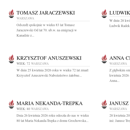
TOMASZ JARACZEWSKI
LUDWIK
WARSZAWA
W dniu 28 kwie
Odszedł spokojnie w wieku 83 lat Tomasz
Ludwik Radek a
Jaraczewski Od lat 70. ub.w. na emigracji w
Kanadzie z...
KRZYSZTOF ANUSZEWSKI
ANNA C
WIEK: 72
WARSZAWA
WARSZAWA
W dniu 25 kwietnia 2026 roku w wieku 72 lat zmarł
Z głębokim sm
Krzysztof Anuszewski Nabożeństwo żałobne...
kwietnia 2026 
Anna...
MARIA NEKANDA-TREPKA
JANUSZ
WIEK: 80
WARSZAWA
WARSZAWA
Dnia 26 kwietnia 2026 roku odeszła do nas w wieku
28 kwietnia 20
80 lat Maria Nekanda-Trepka z domu Grochowska...
inż. Janusz T