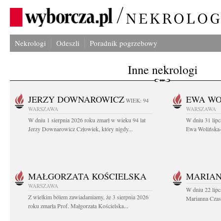
Nekrologi
Odeszli
Poradnik pogrzebowy
Inne nekrologi
JERZY DOWNAROWICZ
EWA WO
WIEK: 94
WARSZAWA
WARSZAWA
W dniu 1 sierpnia 2026 roku zmarł w wieku 94 lat
W dniu 31 lipc
Jerzy Downarowicz Człowiek, który nigdy...
Ewa Wolińska-W
MAŁGORZATA KOŚCIELSKA
MARIAN
WARSZAWA
W dniu 22 lipc
Z wielkim bólem zawiadamiamy, że 3 sierpnia 2026
Marianna Czas
roku zmarła Prof. Małgorzata Kościelska...