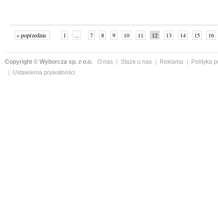
« poprzednie
1
...
7
8
9
10
11
12
13
14
15
16
Copyright © Wyborcza sp. z o.o.
O nas
Staże u nas
Reklama
Polityka 
Ustawienia prywatności