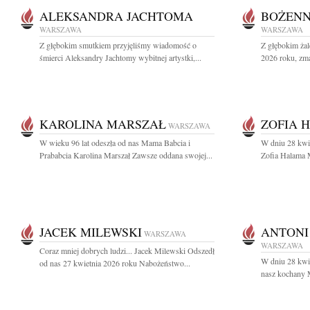
ALEKSANDRA JACHTOMA
BOŻENN
WARSZAWA
WARSZAWA
Z głębokim smutkiem przyjęliśmy wiadomość o
Z głębokim ża
śmierci Aleksandry Jachtomy wybitnej artystki,...
2026 roku, zma
KAROLINA MARSZAŁ
ZOFIA 
WARSZAWA
W wieku 96 lat odeszła od nas Mama Babcia i
W dniu 28 kwie
Prababcia Karolina Marszał Zawsze oddana swojej...
Zofia Halama M
JACEK MILEWSKI
ANTONI
WARSZAWA
WARSZAWA
Coraz mniej dobrych ludzi... Jacek Milewski Odszedł
W dniu 28 kwie
od nas 27 kwietnia 2026 roku Nabożeństwo...
nasz kochany M