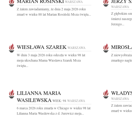
MARIAN ROSIŃSKI
JERZY 
WARSZAWA
WARSZAWA
Z żalem zawiadamiamy, że dnia 2 maja 2026 roku
Z głębokim sm
zmarł w wieku 88 lat Marian Rosiński Msza święta...
śmierci naszeg
Jerzego...
WIESŁAWA SZAREK
MIROSŁ
WARSZAWA
W dniu 3 maja 2026 roku odeszła w wieku 98 lat
Z niewyobraża
moja ukochana Mama Wiesława Szarek Msza
zmarłego nagle
święta...
LILIANNA MARIA
WŁADY
WASILEWSKA
WARSZAWA
WIEK: 98
WARSZAWA
Z żalem zawia
6 marca 2026 roku zmarła w Chicago w wieku 98 lat
zmarł w wieku 
Lilianna Maria Wasilewska z d. Jurewicz moja...