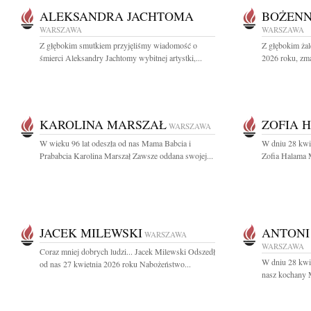
ALEKSANDRA JACHTOMA
BOŻENN
WARSZAWA
WARSZAWA
Z głębokim smutkiem przyjęliśmy wiadomość o
Z głębokim ża
śmierci Aleksandry Jachtomy wybitnej artystki,...
2026 roku, zma
KAROLINA MARSZAŁ
ZOFIA 
WARSZAWA
W wieku 96 lat odeszła od nas Mama Babcia i
W dniu 28 kwie
Prababcia Karolina Marszał Zawsze oddana swojej...
Zofia Halama M
JACEK MILEWSKI
ANTONI
WARSZAWA
WARSZAWA
Coraz mniej dobrych ludzi... Jacek Milewski Odszedł
W dniu 28 kwie
od nas 27 kwietnia 2026 roku Nabożeństwo...
nasz kochany M