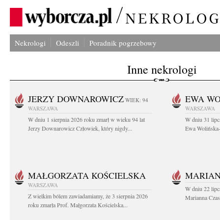
Nekrologi
Odeszli
Poradnik pogrzebowy
Inne nekrologi
JERZY DOWNAROWICZ
EWA WO
WIEK: 94
WARSZAWA
WARSZAWA
W dniu 1 sierpnia 2026 roku zmarł w wieku 94 lat
W dniu 31 lipc
Jerzy Downarowicz Człowiek, który nigdy...
Ewa Wolińska-W
MAŁGORZATA KOŚCIELSKA
MARIAN
WARSZAWA
W dniu 22 lipc
Z wielkim bólem zawiadamiamy, że 3 sierpnia 2026
Marianna Czas
roku zmarła Prof. Małgorzata Kościelska...