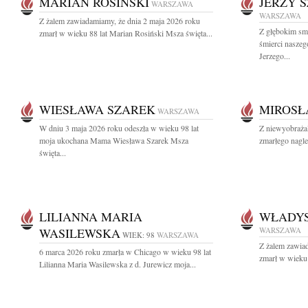
MARIAN ROSIŃSKI
JERZY 
WARSZAWA
WARSZAWA
Z żalem zawiadamiamy, że dnia 2 maja 2026 roku
Z głębokim sm
zmarł w wieku 88 lat Marian Rosiński Msza święta...
śmierci naszeg
Jerzego...
WIESŁAWA SZAREK
MIROSŁ
WARSZAWA
W dniu 3 maja 2026 roku odeszła w wieku 98 lat
Z niewyobraża
moja ukochana Mama Wiesława Szarek Msza
zmarłego nagle
święta...
LILIANNA MARIA
WŁADY
WASILEWSKA
WARSZAWA
WIEK: 98
WARSZAWA
Z żalem zawia
6 marca 2026 roku zmarła w Chicago w wieku 98 lat
zmarł w wieku 
Lilianna Maria Wasilewska z d. Jurewicz moja...