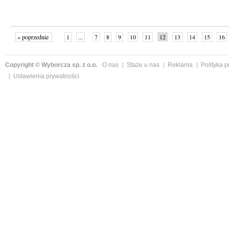
« poprzednie
1
...
7
8
9
10
11
12
13
14
15
16
Copyright © Wyborcza sp. z o.o.
O nas
Staże u nas
Reklama
Polityka 
Ustawienia prywatności