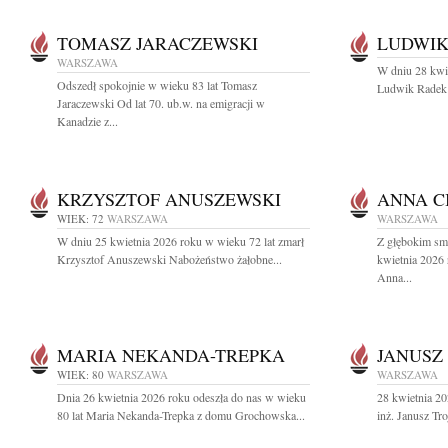
TOMASZ JARACZEWSKI
LUDWIK
WARSZAWA
W dniu 28 kwie
Odszedł spokojnie w wieku 83 lat Tomasz
Ludwik Radek a
Jaraczewski Od lat 70. ub.w. na emigracji w
Kanadzie z...
KRZYSZTOF ANUSZEWSKI
ANNA C
WIEK: 72
WARSZAWA
WARSZAWA
W dniu 25 kwietnia 2026 roku w wieku 72 lat zmarł
Z głębokim sm
Krzysztof Anuszewski Nabożeństwo żałobne...
kwietnia 2026 
Anna...
MARIA NEKANDA-TREPKA
JANUSZ
WIEK: 80
WARSZAWA
WARSZAWA
Dnia 26 kwietnia 2026 roku odeszła do nas w wieku
28 kwietnia 20
80 lat Maria Nekanda-Trepka z domu Grochowska...
inż. Janusz T