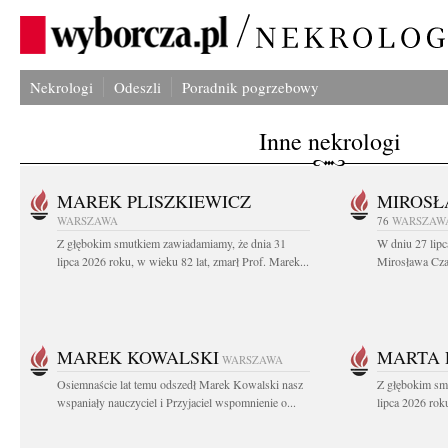
Nekrologi
Odeszli
Poradnik pogrzebowy
Inne nekrologi
MAREK PLISZKIEWICZ
MIROSŁ
WARSZAWA
76
WARSZAW
Z głębokim smutkiem zawiadamiamy, że dnia 31
W dniu 27 lipc
lipca 2026 roku, w wieku 82 lat, zmarł Prof. Marek...
Mirosława Czar
MAREK KOWALSKI
MARTA 
WARSZAWA
Osiemnaście lat temu odszedł Marek Kowalski nasz
Z głębokim sm
wspaniały nauczyciel i Przyjaciel wspomnienie o...
lipca 2026 roku