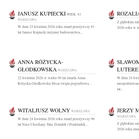
JANUSZ KUPIECKI
ROZALI
WIEK: 81
WARSZAWA
Z głębokim ża
W dniu 25 kwietnia 2026 roku zmarł przeżywszy 81
2026 roku w wi
lat Janusz Kupiecki inżynier budownictwa...
ANNA RÓŻYCKA-
SŁAWOM
GŁODKOWSKA
LUTERE
WARSZAWA
22 kwietnia 2026 w wieku 90 lat zmarła Anna
W dniu 24 kwi
Różycka-Głodkowska Msza święta pogrzebowa...
niespodziewan
lat...
WITALJUSZ WOLNY
JERZY 
WARSZAWA
WARSZAWA
W dniu 24 kwietnia 2026 roku zmarł przeżywszy 96
Z głębokim sm
lat Nasz Ukochany Tata, Dziadek i Pradziadek...
2026 roku zmar