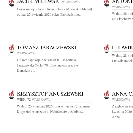
JACEK MILEWSKI
ANTONI
WARSZAWA
WARSZAWA
Coraz mniej dobrych ludzi... Jacek Milewski Odszedł
W dniu 28 kwie
od nas 27 kwietnia 2026 roku Nabożeństwo...
nasz kochany M
TOMASZ JARACZEWSKI
LUDWIK
WARSZAWA
W dniu 28 kwie
Odszedł spokojnie w wieku 83 lat Tomasz
Ludwik Radek a
Jaraczewski Od lat 70. ub.w. na emigracji w
Kanadzie z...
KRZYSZTOF ANUSZEWSKI
ANNA C
WIEK: 72
WARSZAWA
WARSZAWA
W dniu 25 kwietnia 2026 roku w wieku 72 lat zmarł
Z głębokim sm
Krzysztof Anuszewski Nabożeństwo żałobne...
kwietnia 2026 
Anna...