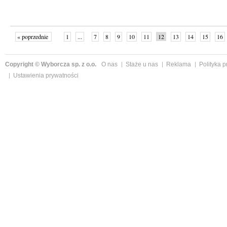
« poprzednie
1
...
7
8
9
10
11
12
13
14
15
16
Copyright © Wyborcza sp. z o.o.
O nas
Staże u nas
Reklama
Polityka 
Ustawienia prywatności