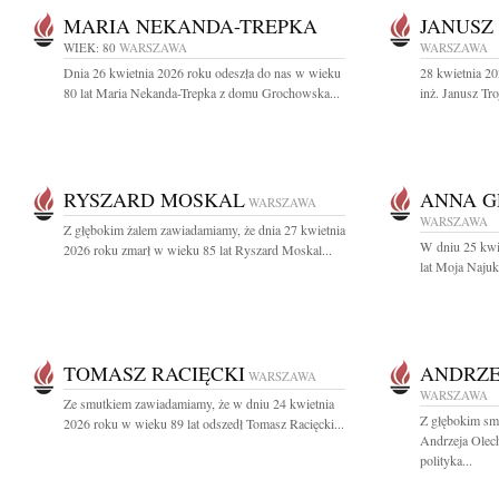
MARIA NEKANDA-TREPKA
JANUSZ
WIEK: 80
WARSZAWA
WARSZAWA
Dnia 26 kwietnia 2026 roku odeszła do nas w wieku
28 kwietnia 20
80 lat Maria Nekanda-Trepka z domu Grochowska...
inż. Janusz T
RYSZARD MOSKAL
ANNA G
WARSZAWA
WARSZAWA
Z głębokim żalem zawiadamiamy, że dnia 27 kwietnia
W dniu 25 kwi
2026 roku zmarł w wieku 85 lat Ryszard Moskal...
lat Moja Najuk
TOMASZ RACIĘCKI
ANDRZE
WARSZAWA
WARSZAWA
Ze smutkiem zawiadamiamy, że w dniu 24 kwietnia
Z głębokim sm
2026 roku w wieku 89 lat odszedł Tomasz Racięcki...
Andrzeja Olec
polityka...