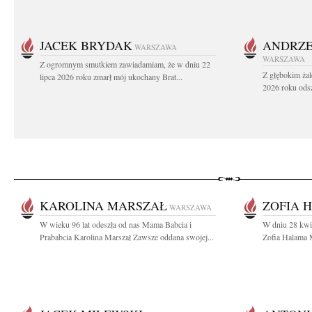
JACEK BRYDAK
ANDRZE
WARSZAWA
WARSZAWA
Z ogromnym smutkiem zawiadamiam, że w dniu 22
Z głębokim żal
lipca 2026 roku zmarł mój ukochany Brat...
2026 roku odsz
KAROLINA MARSZAŁ
ZOFIA 
WARSZAWA
W wieku 96 lat odeszła od nas Mama Babcia i
W dniu 28 kwie
Prababcia Karolina Marszał Zawsze oddana swojej...
Zofia Halama M