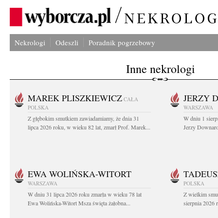
Nekrologi
Odeszli
Poradnik pogrzebowy
Inne nekrologi
MAREK PLISZKIEWICZ
JERZY 
CAŁA
POLSKA
WARSZAWA
Z głębokim smutkiem zawiadamiamy, że dnia 31
W dniu 1 sierp
lipca 2026 roku, w wieku 82 lat, zmarł Prof. Marek...
Jerzy Downarow
EWA WOLIŃSKA-WITORT
TADEUS
WARSZAWA
POLSKA
W dniu 31 lipca 2026 roku zmarła w wieku 78 lat
Z wielkim smu
Ewa Wolińska-Witort Msza święta żałobna...
sierpnia 2026 r