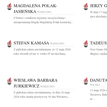
MAGDALENA POLAK-
JERZY 
JASIEŃSKA
WARSZAWA
W dniu 17 maj
nasz ukochany 
Z bólem i smutkiem żegnamy naszą kochaną i
niezapomnianą Magdę Magdalenę Polak-Jasieńską...
STEFAN KAMASA
TADEUS
WARSZAWA
Z głębokim żalem zawiadamiamy, że 12 maja 2026
Non Omnis Mor
roku odszedł od nas w wieku 95 lat ukochany...
długiej i ciężk
WIESŁAWA BARBARA
DANUTA
JURKIEWICZ
POLSKA
WARSZAWA
13 maja 2026 
Z głębokim żalem zawiadamiamy, że dnia 18 maja
Teściowa, Babc
2026 roku zmarła przeżywszy 94 lata Wiesława...
ur....