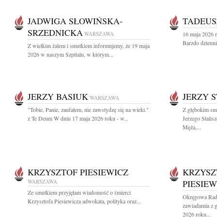
JADWIGA SŁOWIŃSKA-
TADEUS
SRZEDNICKA
WARSZAWA
16 maja 2026 r
Barzdo dzienni
Z wielkim żalem i smutkiem informujemy, że 19 maja
2026 w naszym Szpitalu, w którym...
JERZY BASIUK
JERZY 
WARSZAWA
"Tobie, Panie, zaufałem, nie zawstydzę się na wieki."
Z głębokim sm
z Te Deum W dniu 17 maja 2026 roku - w...
Jerzego Stali
Męża,...
KRZYSZTOF PIESIEWICZ
KRZYSZ
WARSZAWA
PIESIEW
Ze smutkiem przyjęłam wiadomość o śmierci
Okręgowa Rad
Krzysztofa Piesiewicza adwokata, polityka oraz...
zawiadamia z g
2026 roku...