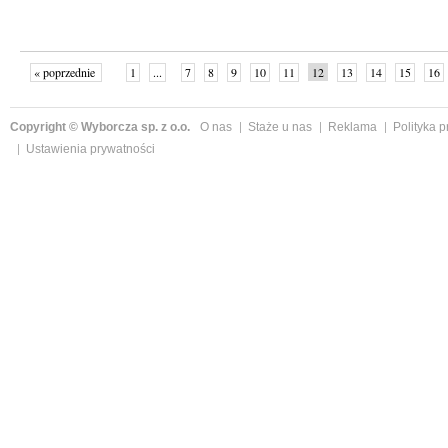
« poprzednie
1
...
7
8
9
10
11
12
13
14
15
16
Copyright © Wyborcza sp. z o.o.
O nas
Staże u nas
Reklama
Polityka 
Ustawienia prywatności