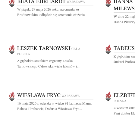
BEATA EHRHARDT
HANNA 
WARSZAWA
MILEW
W piątek, 29 maja 2026 roku, na cmentarzu
Bródnowskim, odbędzie się ceremonia złożenia...
W dniu 22 maj
Hanna Pilarcz
LESZEK TARNOWSKI
TADEUS
CAŁA
POLSKA
Z głębokim sm
Z głębokim smutkiem żegnamy Leszka
śmierci Profes
Tarnowskiego Człowieka wielu talentów i...
WIESŁAWA FRYC
ELŻBIE
WARSZAWA
POLSKA
16 maja 2026 r. odeszła w wieku 91 lat nasza Mama,
Z wielkim żal
Babcia i Prababcia, Dadusia Wiesława Fryc...
Pani doktor Elż