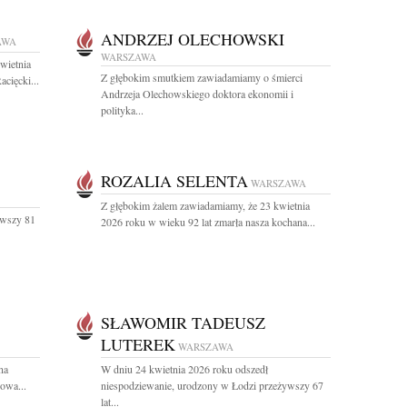
ANDRZEJ OLECHOWSKI
AWA
WARSZAWA
wietnia
Z głębokim smutkiem zawiadamiamy o śmierci
cięcki...
Andrzeja Olechowskiego doktora ekonomii i
polityka...
ROZALIA SELENTA
WARSZAWA
Z głębokim żalem zawiadamiamy, że 23 kwietnia
ywszy 81
2026 roku w wieku 92 lat zmarła nasza kochana...
SŁAWOMIR TADEUSZ
LUTEREK
WARSZAWA
na
W dniu 24 kwietnia 2026 roku odszedł
owa...
niespodziewanie, urodzony w Łodzi przeżywszy 67
lat...