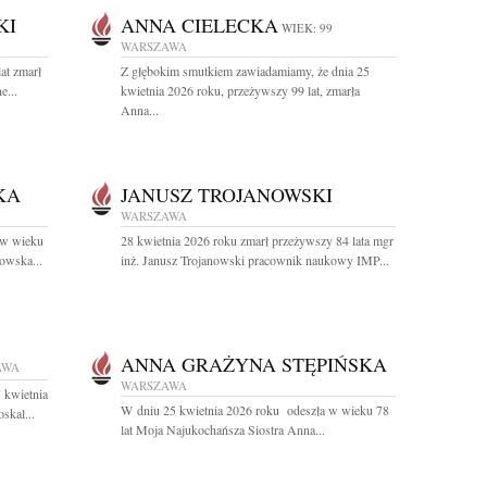
KI
ANNA CIELECKA
WIEK: 99
WARSZAWA
at zmarł
Z głębokim smutkiem zawiadamiamy, że dnia 25
e...
kwietnia 2026 roku, przeżywszy 99 lat, zmarła
Anna...
KA
JANUSZ TROJANOWSKI
WARSZAWA
 w wieku
28 kwietnia 2026 roku zmarł przeżywszy 84 lata mgr
owska...
inż. Janusz Trojanowski pracownik naukowy IMP...
ANNA GRAŻYNA STĘPIŃSKA
AWA
WARSZAWA
 kwietnia
W dniu 25 kwietnia 2026 roku odeszła w wieku 78
skal...
lat Moja Najukochańsza Siostra Anna...