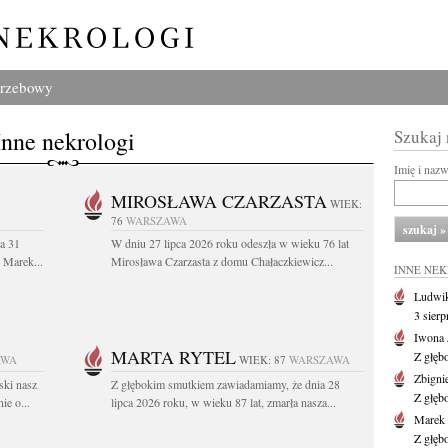
grzebowy
Inne nekrologi
Szukaj
Imię i naz
MIROSŁAWA CZARZASTA
WIEK:
76
WARSZAWA
a 31
W dniu 27 lipca 2026 roku odeszła w wieku 76 lat
. Marek...
Mirosława Czarzasta z domu Chałaczkiewicz...
INNE NE
Ludwik
3 sier
Iwona 
MARTA RYTEL
Z głęb
AWA
WIEK: 87
WARSZAWA
Zbigni
ski nasz
Z głębokim smutkiem zawiadamiamy, że dnia 28
Z głęb
ie o...
lipca 2026 roku, w wieku 87 lat, zmarła nasza...
Marek 
Z głęb