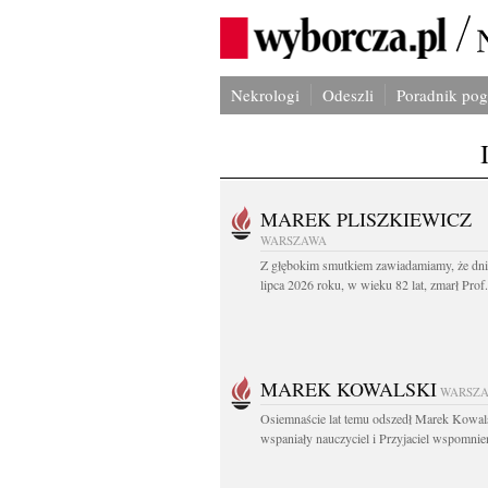
Nekrologi
Odeszli
Poradnik po
MAREK PLISZKIEWICZ
WARSZAWA
Z głębokim smutkiem zawiadamiamy, że dni
lipca 2026 roku, w wieku 82 lat, zmarł Prof
MAREK KOWALSKI
WARSZ
Osiemnaście lat temu odszedł Marek Kowal
wspaniały nauczyciel i Przyjaciel wspomnien