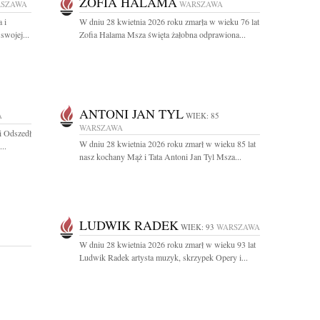
ZOFIA HALAMA
SZAWA
WARSZAWA
 i
W dniu 28 kwietnia 2026 roku zmarła w wieku 76 lat
swojej...
Zofia Halama Msza święta żałobna odprawiona...
ANTONI JAN TYL
A
WIEK: 85
WARSZAWA
i Odszedł
W dniu 28 kwietnia 2026 roku zmarł w wieku 85 lat
..
nasz kochany Mąż i Tata Antoni Jan Tyl Msza...
LUDWIK RADEK
WIEK: 93
WARSZAWA
W dniu 28 kwietnia 2026 roku zmarł w wieku 93 lat
Ludwik Radek artysta muzyk, skrzypek Opery i...