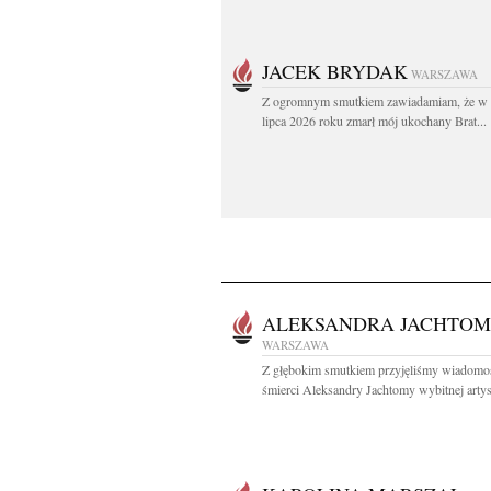
JACEK BRYDAK
WARSZAWA
Z ogromnym smutkiem zawiadamiam, że w 
lipca 2026 roku zmarł mój ukochany Brat...
ALEKSANDRA JACHTO
WARSZAWA
Z głębokim smutkiem przyjęliśmy wiadomo
śmierci Aleksandry Jachtomy wybitnej artyst