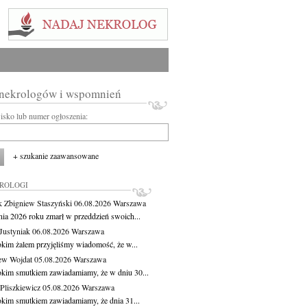
 nekrologów i wspomnień
wisko lub numer ogłoszenia:
+ szukanie zaawansowane
KROLOGI
 Zbigniew Staszyński
06.08.2026
Warszawa
pnia 2026 roku zmarł w przeddzień swoich...
Justyniak
06.08.2026
Warszawa
okim żalem przyjęliśmy wiadomość, że w...
ew Wojdat
05.08.2026
Warszawa
okim smutkiem zawiadamiamy, że w dniu 30...
Pliszkiewicz
05.08.2026
Warszawa
okim smutkiem zawiadamiamy, że dnia 31...