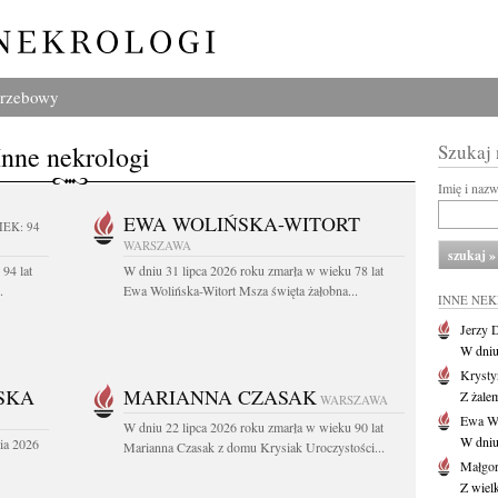
grzebowy
Inne nekrologi
Szukaj
Imię i naz
EWA WOLIŃSKA-WITORT
IEK: 94
WARSZAWA
94 lat
W dniu 31 lipca 2026 roku zmarła w wieku 78 lat
.
Ewa Wolińska-Witort Msza święta żałobna...
INNE NE
Jerzy 
W dniu
Krysty
SKA
MARIANNA CZASAK
Z żalem
WARSZAWA
Ewa Wo
W dniu 22 lipca 2026 roku zmarła w wieku 90 lat
W dniu
ia 2026
Marianna Czasak z domu Krysiak Uroczystości...
Małgor
Z wiel