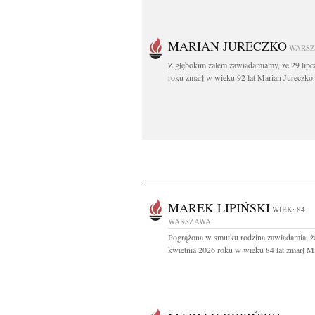
MARIAN JURECZKO
WARS
Z głębokim żalem zawiadamiamy, że 29 lipc
roku zmarł w wieku 92 lat Marian Jureczko.
MAREK LIPIŃSKI
WIEK: 84
WARSZAWA
Pogrążona w smutku rodzina zawiadamia, ż
kwietnia 2026 roku w wieku 84 lat zmarł Ma