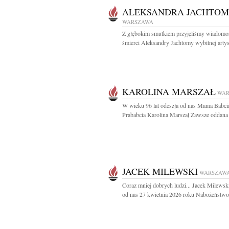
ALEKSANDRA JACHTO
WARSZAWA
Z głębokim smutkiem przyjęliśmy wiadomo
śmierci Aleksandry Jachtomy wybitnej artyst
KAROLINA MARSZAŁ
WAR
W wieku 96 lat odeszła od nas Mama Babcia
Prababcia Karolina Marszał Zawsze oddana 
JACEK MILEWSKI
WARSZAW
Coraz mniej dobrych ludzi... Jacek Milewsk
od nas 27 kwietnia 2026 roku Nabożeństwo.