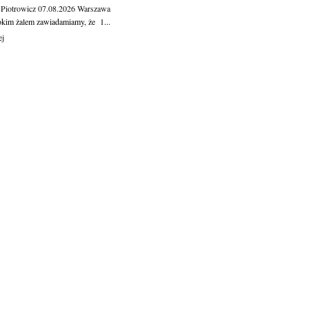
 Piotrowicz
07.08.2026
Warszawa
okim żalem zawiadamiamy, że 1...
ej