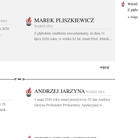
Witold
Z głęb
+ więc
MAREK PLISZKIEWICZ
ZAWA
WARSZAWA
a 2026
Z głębokim smutkiem zawiadamiamy, że dnia 31
..
lipca 2026 roku, w wieku 82 lat, zmarł Prof. Marek...
więcej
ANDRZEJ JARZYNA
WARSZAWA
1 maja 2026 roku zmarł przeżywszy 92 lata Andrzej
e 28
Jarzyna Prokurator Prokuratury Apelacyjnej w...
rek...