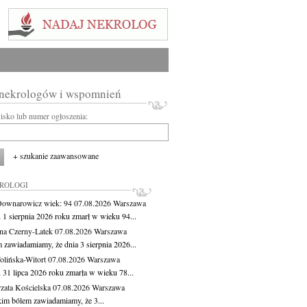
 nekrologów i wspomnień
wisko lub numer ogłoszenia:
+ szukanie zaawansowane
KROLOGI
Downarowicz
wiek: 94
07.08.2026
Warszawa
 1 sierpnia 2026 roku zmarł w wieku 94...
na Czerny-Latek
07.08.2026
Warszawa
 zawiadamiamy, że dnia 3 sierpnia 2026...
lińska-Witort
07.08.2026
Warszawa
 31 lipca 2026 roku zmarła w wieku 78...
zata Kościelska
07.08.2026
Warszawa
kim bólem zawiadamiamy, że 3...