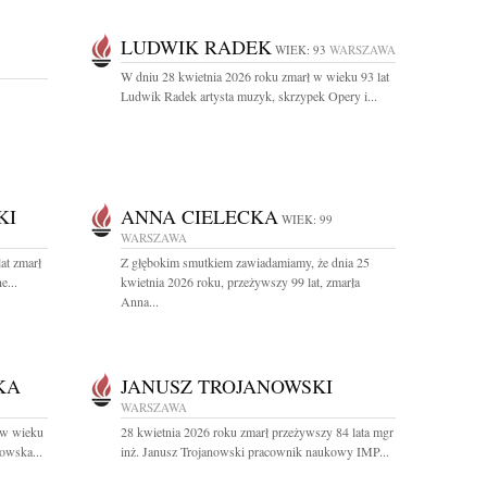
LUDWIK RADEK
WIEK: 93
WARSZAWA
W dniu 28 kwietnia 2026 roku zmarł w wieku 93 lat
Ludwik Radek artysta muzyk, skrzypek Opery i...
KI
ANNA CIELECKA
WIEK: 99
WARSZAWA
at zmarł
Z głębokim smutkiem zawiadamiamy, że dnia 25
e...
kwietnia 2026 roku, przeżywszy 99 lat, zmarła
Anna...
KA
JANUSZ TROJANOWSKI
WARSZAWA
 w wieku
28 kwietnia 2026 roku zmarł przeżywszy 84 lata mgr
owska...
inż. Janusz Trojanowski pracownik naukowy IMP...