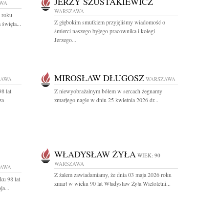
JERZY SZUSTAKIEWICZ
WA
WARSZAWA
 roku
Z głębokim smutkiem przyjęliśmy wiadomość o
święta...
śmierci naszego byłego pracownika i kolegi
Jerzego...
MIROSŁAW DŁUGOSZ
ZAWA
WARSZAWA
8 lat
Z niewyobrażalnym bólem w sercach żegnamy
za
zmarłego nagle w dniu 25 kwietnia 2026 dr...
WŁADYSŁAW ŻYŁA
WIEK: 90
WARSZAWA
ZAWA
Z żalem zawiadamiamy, że dnia 03 maja 2026 roku
ku 98 lat
zmarł w wieku 90 lat Władysław Żyła Wieloletni...
a...