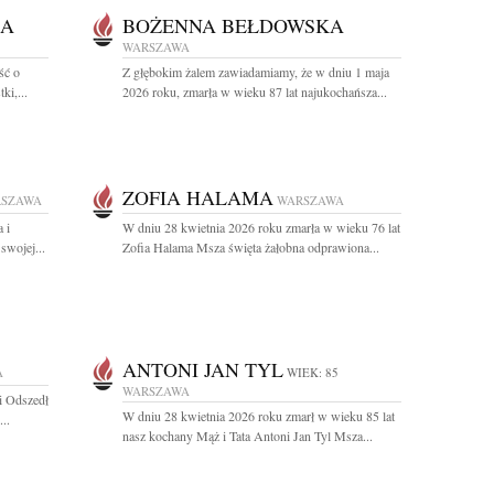
MA
BOŻENNA BEŁDOWSKA
WARSZAWA
ść o
Z głębokim żalem zawiadamiamy, że w dniu 1 maja
ki,...
2026 roku, zmarła w wieku 87 lat najukochańsza...
ZOFIA HALAMA
SZAWA
WARSZAWA
 i
W dniu 28 kwietnia 2026 roku zmarła w wieku 76 lat
swojej...
Zofia Halama Msza święta żałobna odprawiona...
ANTONI JAN TYL
A
WIEK: 85
WARSZAWA
i Odszedł
W dniu 28 kwietnia 2026 roku zmarł w wieku 85 lat
..
nasz kochany Mąż i Tata Antoni Jan Tyl Msza...