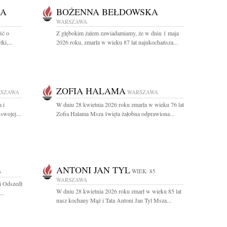
MA
BOŻENNA BEŁDOWSKA
WARSZAWA
ść o
Z głębokim żalem zawiadamiamy, że w dniu 1 maja
ki,...
2026 roku, zmarła w wieku 87 lat najukochańsza...
ZOFIA HALAMA
SZAWA
WARSZAWA
 i
W dniu 28 kwietnia 2026 roku zmarła w wieku 76 lat
swojej...
Zofia Halama Msza święta żałobna odprawiona...
ANTONI JAN TYL
A
WIEK: 85
WARSZAWA
i Odszedł
W dniu 28 kwietnia 2026 roku zmarł w wieku 85 lat
..
nasz kochany Mąż i Tata Antoni Jan Tyl Msza...