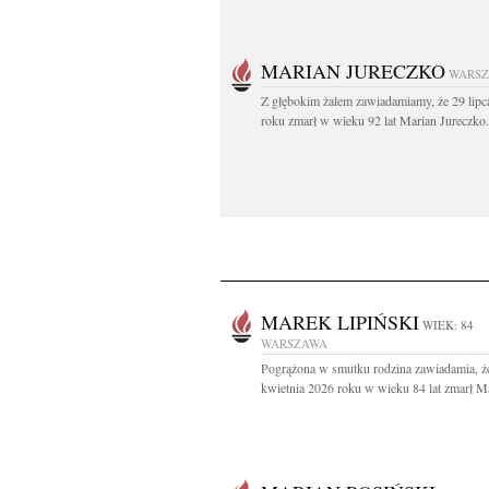
MARIAN JURECZKO
WARS
Z głębokim żalem zawiadamiamy, że 29 lipc
roku zmarł w wieku 92 lat Marian Jureczko.
MAREK LIPIŃSKI
WIEK: 84
WARSZAWA
Pogrążona w smutku rodzina zawiadamia, ż
kwietnia 2026 roku w wieku 84 lat zmarł Ma