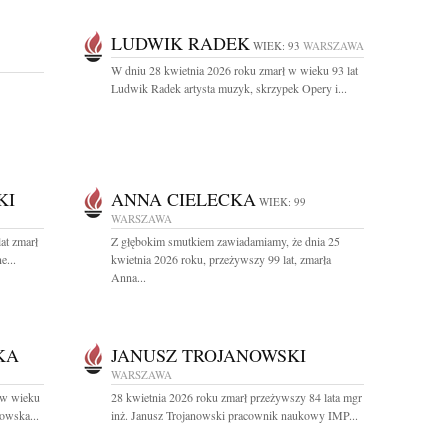
LUDWIK RADEK
WIEK: 93
WARSZAWA
W dniu 28 kwietnia 2026 roku zmarł w wieku 93 lat
Ludwik Radek artysta muzyk, skrzypek Opery i...
KI
ANNA CIELECKA
WIEK: 99
WARSZAWA
at zmarł
Z głębokim smutkiem zawiadamiamy, że dnia 25
e...
kwietnia 2026 roku, przeżywszy 99 lat, zmarła
Anna...
KA
JANUSZ TROJANOWSKI
WARSZAWA
 w wieku
28 kwietnia 2026 roku zmarł przeżywszy 84 lata mgr
owska...
inż. Janusz Trojanowski pracownik naukowy IMP...