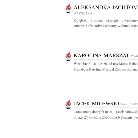
ALEKSANDRA JACHTO
WARSZAWA
Z głębokim smutkiem przyjęliśmy wiadomo
śmierci Aleksandry Jachtomy wybitnej artyst
KAROLINA MARSZAŁ
WAR
W wieku 96 lat odeszła od nas Mama Babcia
Prababcia Karolina Marszał Zawsze oddana 
JACEK MILEWSKI
WARSZAW
Coraz mniej dobrych ludzi... Jacek Milewsk
od nas 27 kwietnia 2026 roku Nabożeństwo.