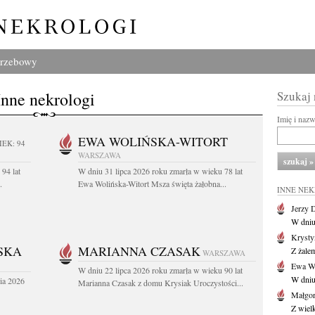
grzebowy
Inne nekrologi
Szukaj
Imię i naz
EWA WOLIŃSKA-WITORT
IEK: 94
WARSZAWA
94 lat
W dniu 31 lipca 2026 roku zmarła w wieku 78 lat
.
Ewa Wolińska-Witort Msza święta żałobna...
INNE NE
Jerzy 
W dniu
Krysty
SKA
MARIANNA CZASAK
Z żalem
WARSZAWA
Ewa Wo
W dniu 22 lipca 2026 roku zmarła w wieku 90 lat
W dniu
ia 2026
Marianna Czasak z domu Krysiak Uroczystości...
Małgor
Z wiel