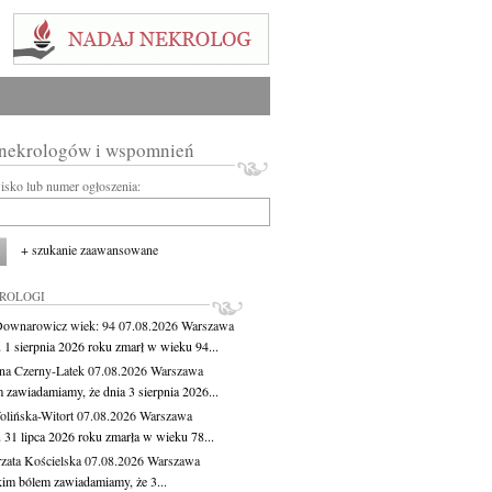
 nekrologów i wspomnień
wisko lub numer ogłoszenia:
+ szukanie zaawansowane
KROLOGI
Downarowicz
wiek: 94
07.08.2026
Warszawa
 1 sierpnia 2026 roku zmarł w wieku 94...
na Czerny-Latek
07.08.2026
Warszawa
 zawiadamiamy, że dnia 3 sierpnia 2026...
lińska-Witort
07.08.2026
Warszawa
 31 lipca 2026 roku zmarła w wieku 78...
zata Kościelska
07.08.2026
Warszawa
kim bólem zawiadamiamy, że 3...