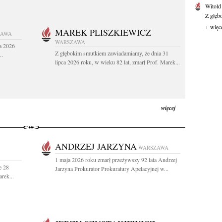
Witold
Z głęb
+ więc
MAREK PLISZKIEWICZ
ZAWA
WARSZAWA
a 2026
Z głębokim smutkiem zawiadamiamy, że dnia 31
..
lipca 2026 roku, w wieku 82 lat, zmarł Prof. Marek...
więcej
ANDRZEJ JARZYNA
WARSZAWA
1 maja 2026 roku zmarł przeżywszy 92 lata Andrzej
e 28
Jarzyna Prokurator Prokuratury Apelacyjnej w...
rek...