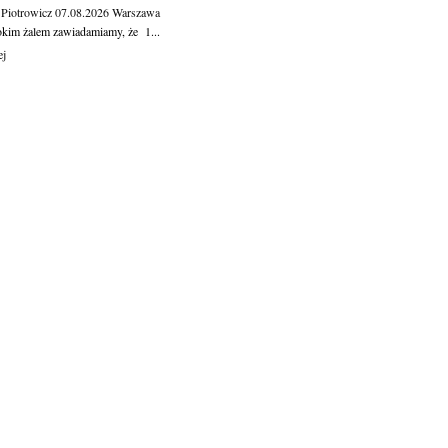
 Piotrowicz
07.08.2026
Warszawa
okim żalem zawiadamiamy, że 1...
ej