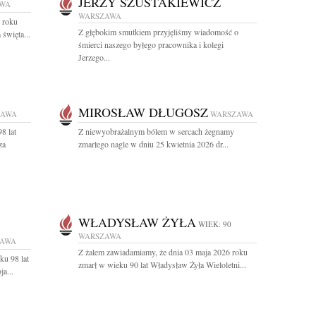
JERZY SZUSTAKIEWICZ
WA
WARSZAWA
 roku
Z głębokim smutkiem przyjęliśmy wiadomość o
święta...
śmierci naszego byłego pracownika i kolegi
Jerzego...
MIROSŁAW DŁUGOSZ
ZAWA
WARSZAWA
8 lat
Z niewyobrażalnym bólem w sercach żegnamy
za
zmarłego nagle w dniu 25 kwietnia 2026 dr...
WŁADYSŁAW ŻYŁA
WIEK: 90
WARSZAWA
ZAWA
Z żalem zawiadamiamy, że dnia 03 maja 2026 roku
ku 98 lat
zmarł w wieku 90 lat Władysław Żyła Wieloletni...
a...