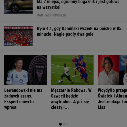
Ma 7 miejsc, ogromny bagażnik i jest gotowa
na wszystko!
MATERIAŁ PROMOCYJNY
Było 4:1, gdy Kamiński wszedł na boisko w 85.
minucie. Nagle padły dwa gole
Lewandowski nie ma
Męczarnie Rakowa. W
Woydyłło przepr
żadnych szans.
Szwecji będzie
Świątek i Abra
Ekspert mówi to
arcytrudno. A już się
Jest reakcja T
wprost
cieszyli...
Lisa