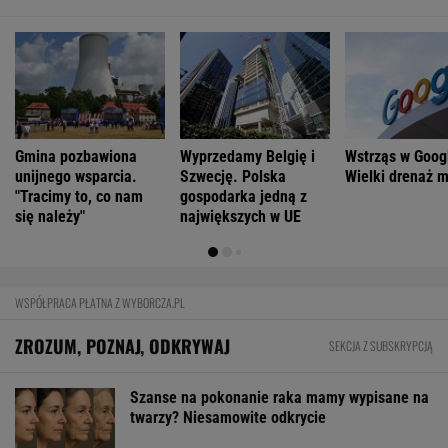
Gmina pozbawiona
Wyprzedamy Belgię i
Wstrząs w Goog
unijnego wsparcia.
Szwecję. Polska
Wielki drenaż 
"Tracimy to, co nam
gospodarka jedną z
się należy"
największych w UE
WSPÓŁPRACA PŁATNA Z WYBORCZA.PL
ZROZUM, POZNAJ, ODKRYWAJ
SEKCJA Z SUBSKRYPCJĄ
Szanse na pokonanie raka mamy wypisane na
twarzy? Niesamowite odkrycie