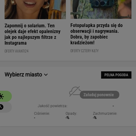
Fotopułapka przyda się do
Zapomnij o solarium. Ten
obserwacji i nagrywania.
olejek daje efekt opalenizny
Dobra, by zapobiec
jak po najlepszym filtrze z
kradzieżom!
Instagrama
OFERTY CZTERY KĄTY
OFERTY AVANTI24
Wybierz miasto
PEŁNA POGODA
Załaduj ponownie
Jakość powietrza:
-
Ciśnienie:
Opady:
Zachmurzenie:
-
-%
-%