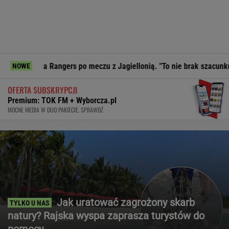
 Rangers po meczu z Jagiellonią. "To nie brak szacunku"
Pr
NOWE
OFERTA SUBSKRYPCJI
Premium: TOK FM + Wyborcza.pl
MOCNE MEDIA W DUO PAKIECIE. SPRAWDŹ
Jak uratować zagrożony skarb
natury? Rajska wyspa zaprasza turystów do
pomocy