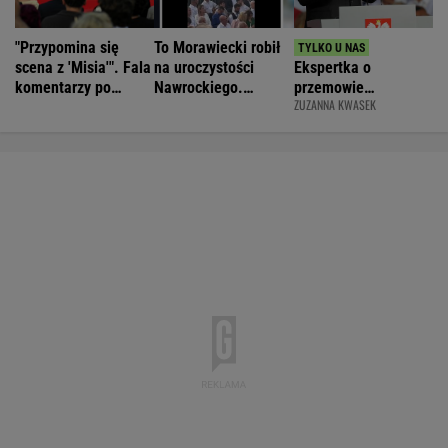
"Przypomina się
To Morawiecki robił
scena z 'Misia'". Fala
na uroczystości
Ekspertka o
komentarzy po
Nawrockiego.
przemowie
ZUZANNA KWASEK
rocznicy
Posłanka PiS:
Nawrockiego.
Nawrockiego
Skandal
"Błyskotliwie nie
jest"