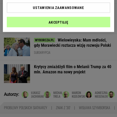
USTAWIENIA ZAAWANSOWANE
Edukacja domowa nie dla każdego. Jak
rozpoznać, że dziecko potrzebuje innego
modelu nauki?
AKCEPTUJĘ
MATERIAŁ PROMOCYJNY
Wielowieyska: Mam mdłości,
gdy Morawiecki roztacza wizję rozwoju Polski
SUBSKRYPCJA
Krytycy zmiażdżyli film o Melanii Trump za 40
mln. Amazon ma nowy projekt
ŁUKASZ
MICHAŁ
MARCIN
AGNIESZKA
Autorzy:
JACHIMIAK
TRELA
KOZŁOWSKI
NIEDZIAŁEK
PROBLEMY POLSKICH SIATKARZY
ZNAK Z '30'
WISŁAWA SZYMBORSKA