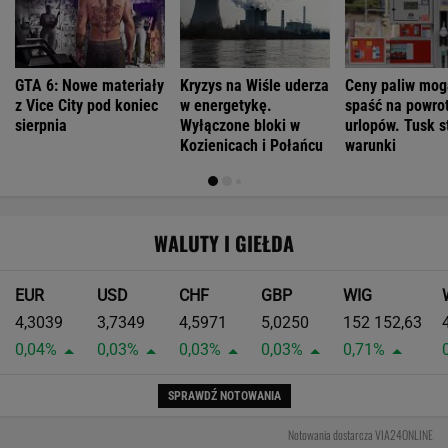
GTA 6: Nowe materiały
Kryzys na Wiśle uderza
Ceny paliw mog
z Vice City pod koniec
w energetykę.
spaść na powrot
sierpnia
Wyłączone bloki w
urlopów. Tusk s
Kozienicach i Połańcu
warunki
WALUTY I GIEŁDA
EUR
USD
CHF
GBP
WIG
4,3039
3,7349
4,5971
5,0250
152 152,63
0,04%
0,03%
0,03%
0,03%
0,71%
SPRAWDŹ NOTOWANIA
Notowania dostarcza VIA24ONLINE