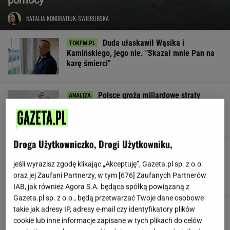
NATALIA KONDRATIUK-ŚWIERUBSKA
Duda ułaskawił Wąsika i
Kamińskiego, jego nie. "Skazał mnie Pan na
karę śmierci"
Polsce grożą miliardowe straty
rocznie. Są wyliczenia
LESZEK KOSTRZEWSKI
Droga Użytkowniczko, Drogi Użytkowniku,
Pracownicy branży IT śmieją się
przez łzy. Zwolnienia w łódzkiej siedzibie
jeśli wyrazisz zgodę klikając „Akceptuję”, Gazeta.pl sp. z o.o.
wielkiej firmy
oraz jej Zaufani Partnerzy, w tym [
676
] Zaufanych Partnerów
SUBSKRYPCJA
IAB, jak również Agora S.A. będąca spółką powiązaną z
Gazeta.pl sp. z o.o., będą przetwarzać Twoje dane osobowe
Urzędnicy pukają do domów. Chcą paragonów
takie jak adresy IP, adresy e-mail czy identyfikatory plików
cookie lub inne informacje zapisane w tych plikach do celów
MATERIAŁ PROMOCYJNY