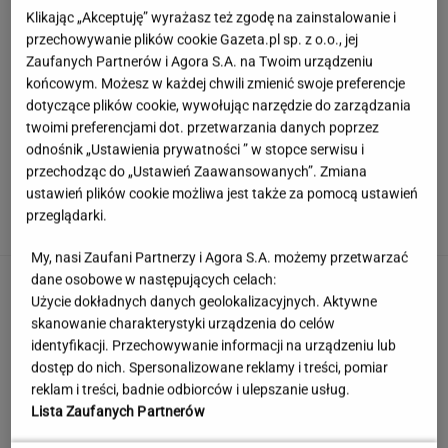
Klikając „Akceptuję” wyrażasz też zgodę na zainstalowanie i
przechowywanie plików cookie Gazeta.pl sp. z o.o., jej
Zaufanych Partnerów i Agora S.A. na Twoim urządzeniu
końcowym. Możesz w każdej chwili zmienić swoje preferencje
dotyczące plików cookie, wywołując narzędzie do zarządzania
twoimi preferencjami dot. przetwarzania danych poprzez
odnośnik „Ustawienia prywatności ” w stopce serwisu i
przechodząc do „Ustawień Zaawansowanych”. Zmiana
Europejski Bank Centralny miażdży pomysł
ustawień plików cookie możliwa jest także za pomocą ustawień
Nawrockiego i Glapińskiego
przeglądarki.
My, nasi Zaufani Partnerzy i Agora S.A. możemy przetwarzać
dane osobowe w następujących celach:
Nie dostała się do liceum mimo
świetnych wyników. Kuratorium wyjaśnia
Użycie dokładnych danych geolokalizacyjnych. Aktywne
skanowanie charakterystyki urządzenia do celów
KLAUDIA KIERZKOWSKA
identyfikacji. Przechowywanie informacji na urządzeniu lub
dostęp do nich. Spersonalizowane reklamy i treści, pomiar
Quiz językowy: Większość Polaków niestety
reklam i treści, badnie odbiorców i ulepszanie usług.
myli te słowa. A ty?
Lista Zaufanych Partnerów