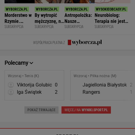
Morderstwo w
By wytropić
Antropolożka:
Neurobiolog:
Rzymie.
mężczyznę, nie
Nasze
Terapia nie jest
SUBSKRYPCJA
SUBSKRYPCJA
SUBSKRYPCJA
SUBSKRYPCJA
Dlaczego
musi nawet
społeczeństwo
konieczna. Mózg
synowie
wstawać z
nie lubi dzieci
jest podatny na
zniszczyli
krzesła.
zmianę
WSPÓŁPRACA PŁATNA Z
swoje życia?
Polecamy
Wczoraj • Tenis (K)
Wczoraj • Piłka nożna (M)
Viktorija Golubic
0
Jagiellonia Białystok
2
Iga Świątek
2
Rangers
1
POKAŻ TRWAJĄCE
WIĘCEJ NA
WYNIKI.SPORT.PL