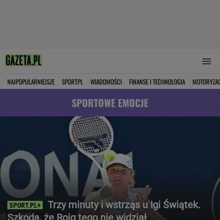
NAJPOPULARNIEJSZE
SPORT.PL
WIADOMOŚCI
FINANSE I TECHNOLOGIA
MOTORYZA
SPORTOWE EMOCJE
Trzy minuty i wstrząs u Igi Świątek.
Szkoda, że Roig tego nie widział