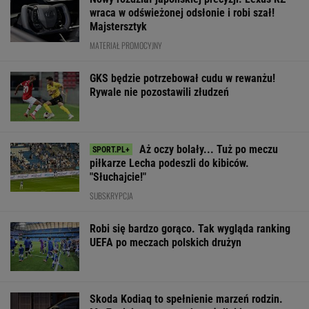
wraca w odświeżonej odsłonie i robi szał!
Majstersztyk
MATERIAŁ PROMOCYJNY
GKS będzie potrzebował cudu w rewanżu!
Rywale nie pozostawili złudzeń
Aż oczy bolały... Tuż po meczu
piłkarze Lecha podeszli do kibiców.
"Słuchajcie!"
SUBSKRYPCJA
Robi się bardzo gorąco. Tak wygląda ranking
UEFA po meczach polskich drużyn
Skoda Kodiaq to spełnienie marzeń rodzin.