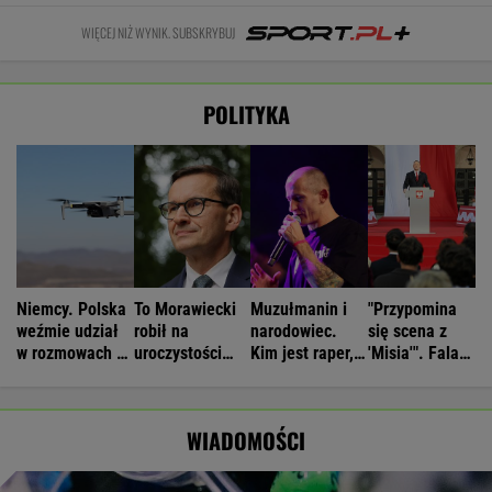
WIĘCEJ NIŻ WYNIK. SUBSKRYBUJ
POLITYKA
Niemcy. Polska
To Morawiecki
Muzułmanin i
"Przypomina
weźmie udział
robił na
narodowiec.
się scena z
w rozmowach o
uroczystości
Kim jest raper,
'Misia'". Fala
zagrożeniach
Nawrockiego.
który wystąpił
komentarzy po
Jest nagranie.
przed
rocznicy
"Skandal"
Nawrockim?
Nawrockiego
WIADOMOŚCI