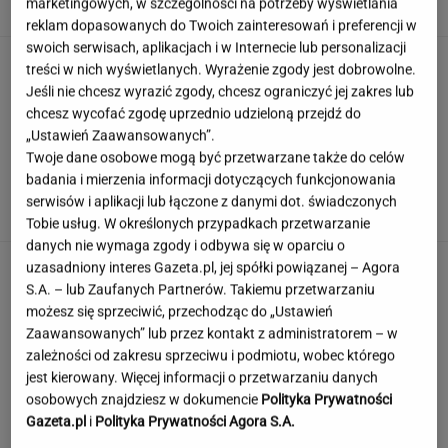
marketingowych, w szczególności na potrzeby wyświetlania
reklam dopasowanych do Twoich zainteresowań i preferencji w
swoich serwisach, aplikacjach i w Internecie lub personalizacji
Muzułmanin i narodowiec. Kim jest raper,
treści w nich wyświetlanych. Wyrażenie zgody jest dobrowolne.
który wystąpił przed Nawrockim?
Jeśli nie chcesz wyrazić zgody, chcesz ograniczyć jej zakres lub
chcesz wycofać zgodę uprzednio udzieloną przejdź do
„Ustawień Zaawansowanych”.
Twoje dane osobowe mogą być przetwarzane także do celów
Rekord padł w niewielkim stawie. Taki okaz
badania i mierzenia informacji dotyczących funkcjonowania
trafia się bardzo rzadko
serwisów i aplikacji lub łączone z danymi dot. świadczonych
Tobie usług. W określonych przypadkach przetwarzanie
danych nie wymaga zgody i odbywa się w oparciu o
uzasadniony interes Gazeta.pl, jej spółki powiązanej – Agora
S.A. – lub Zaufanych Partnerów. Takiemu przetwarzaniu
możesz się sprzeciwić, przechodząc do „Ustawień
Zaawansowanych” lub przez kontakt z administratorem – w
zależności od zakresu sprzeciwu i podmiotu, wobec którego
jest kierowany. Więcej informacji o przetwarzaniu danych
osobowych znajdziesz w dokumencie
Polityka Prywatności
Gazeta.pl
i
Polityka Prywatności Agora S.A.