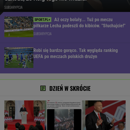
SUBSKRYPCJA
Aż oczy bolały... Tuż po meczu
piłkarze Lecha podeszli do kibiców. "Słuchajcie!"
SUBSKRYPCJA
Robi się bardzo gorąco. Tak wygląda ranking
UEFA po meczach polskich drużyn
DZIEŃ W SKRÓCIE