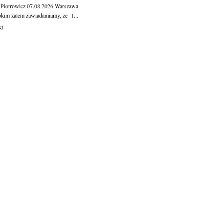
 Piotrowicz
07.08.2026
Warszawa
okim żalem zawiadamiamy, że 1...
ej