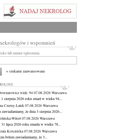
 nekrologów i wspomnień
wisko lub numer ogłoszenia:
+ szukanie zaawansowane
KROLOGI
Downarowicz
wiek: 94
07.08.2026
Warszawa
 1 sierpnia 2026 roku zmarł w wieku 94...
na Czerny-Latek
07.08.2026
Warszawa
 zawiadamiamy, że dnia 3 sierpnia 2026...
lińska-Witort
07.08.2026
Warszawa
 31 lipca 2026 roku zmarła w wieku 78...
zata Kościelska
07.08.2026
Warszawa
kim bólem zawiadamiamy, że 3...