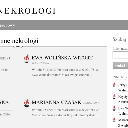
grzebowy
Inne nekrologi
Szukaj
Imię i naz
EWA WOLIŃSKA-WITORT
IEK: 94
WARSZAWA
94 lat
W dniu 31 lipca 2026 roku zmarła w wieku 78 lat
.
Ewa Wolińska-Witort Msza święta żałobna...
INNE NE
Jerzy 
W dniu
Krysty
SKA
MARIANNA CZASAK
Z żalem
WARSZAWA
Ewa Wo
W dniu 22 lipca 2026 roku zmarła w wieku 90 lat
W dniu
ia 2026
Marianna Czasak z domu Krysiak Uroczystości...
Małgor
Z wiel