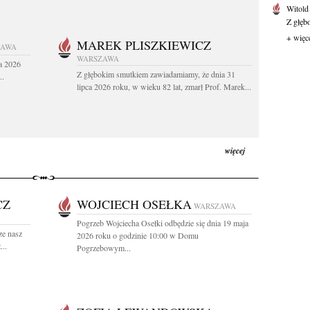
Witold
Z głęb
+ więc
MAREK PLISZKIEWICZ
ZAWA
WARSZAWA
a 2026
Z głębokim smutkiem zawiadamiamy, że dnia 31
..
lipca 2026 roku, w wieku 82 lat, zmarł Prof. Marek...
więcej
CZ
WOJCIECH OSEŁKA
WARSZAWA
Pogrzeb Wojciecha Osełki odbędzie się dnia 19 maja
ze nasz
2026 roku o godzinie 10:00 w Domu
..
Pogrzebowym...