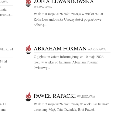
ZOFIA LEWANDOWSKA
ZAWA
WARSZAWA
 maja
W dniu 8 maja 2026 roku zmarła w wieku 92 lat
lewska...
Zofia Lewandowska Uroczystości pogrzebowe
odbędą...
ABRAHAM FOXMAN
WIEK: 84
WARSZAWA
Z głębokim żalem informujemy, że 10 maja 2026
4 lat
roku w wieku 86 lat zmarł Abraham Foxman
a
światowy...
PAWEŁ RAPACKI
WARSZAWA
a 11
W dniu 7 maja 2026 roku zmarł w wieku 86 lat nasz
Pana
ukochany Mąż, Tata, Dziadek, Brat Paweł...