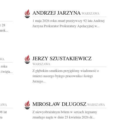
ANDRZEJ JARZYNA
WARSZAWA
1 maja 2026 roku zmarł przeżywszy 92 lata Andrzej
e 28
Jarzyna Prokurator Prokuratury Apelacyjnej w...
rek...
JERZY SZUSTAKIEWICZ
WA
WARSZAWA
 roku
Z głębokim smutkiem przyjęliśmy wiadomość o
święta...
śmierci naszego byłego pracownika i kolegi
Jerzego...
MIROSŁAW DŁUGOSZ
ZAWA
WARSZAWA
8 lat
Z niewyobrażalnym bólem w sercach żegnamy
za
zmarłego nagle w dniu 25 kwietnia 2026 dr...