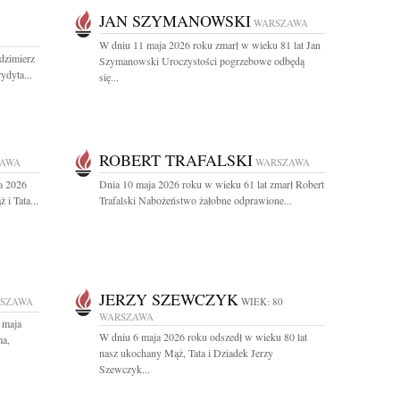
JAN SZYMANOWSKI
WARSZAWA
W dniu 11 maja 2026 roku zmarł w wieku 81 lat Jan
dzimierz
Szymanowski Uroczystości pogrzebowe odbędą
ydyta...
się...
ROBERT TRAFALSKI
ZAWA
WARSZAWA
a 2026
Dnia 10 maja 2026 roku w wieku 61 lat zmarł Robert
i Tata...
Trafalski Nabożeństwo żałobne odprawione...
JERZY SZEWCZYK
SZAWA
WIEK: 80
WARSZAWA
 maja
W dniu 6 maja 2026 roku odszedł w wieku 80 lat
ma,
nasz ukochany Mąż, Tata i Dziadek Jerzy
Szewczyk...