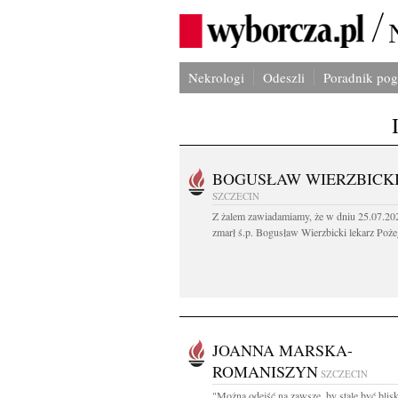
Nekrologi
Odeszli
Poradnik po
BOGUSŁAW WIERZBICK
SZCZECIN
Z żalem zawiadamiamy, że w dniu 25.07.202
zmarł ś.p. Bogusław Wierzbicki lekarz Poże
JOANNA MARSKA-
ROMANISZYN
SZCZECIN
"Można odejść na zawsze, by stale być blis