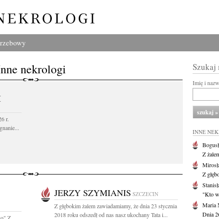
grzebowy
Inne nekrologi
Szukaj
Imię i naz
I
6 r.
gnanie...
INNE NE
Bogusł
Z żale
Mirosł
Z głęb
Stanisł
JERZY SZYMIANIS
SZCZECIN
"Kto w 
Maria 
Z głębokim żalem zawiadamiamy, że dnia 23 stycznia
Dnia 2
2018 roku odszedł od nas nasz ukochany Tata i...
ko" Z