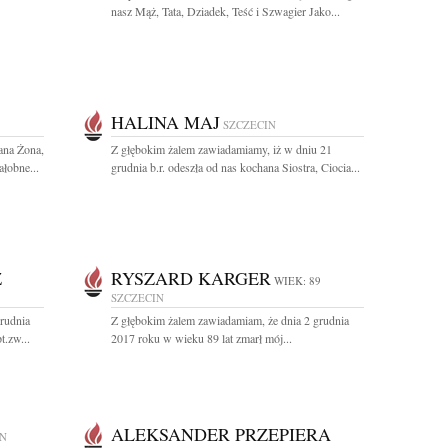
nasz Mąż, Tata, Dziadek, Teść i Szwagier Jako...
HALINA MAJ
SZCZECIN
ana Żona,
Z głębokim żalem zawiadamiamy, iż w dniu 21
łobne...
grudnia b.r. odeszła od nas kochana Siostra, Ciocia...
Z
RYSZARD KARGER
WIEK: 89
SZCZECIN
rudnia
Z głębokim żalem zawiadamiam, że dnia 2 grudnia
t.zw...
2017 roku w wieku 89 lat zmarł mój...
ALEKSANDER PRZEPIERA
IN