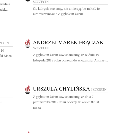
SZCZECIN
grudnia
Ci, których kochamy, nie umierają, bo miłość to
dek,...
nieśmiertelność." Z głębokim żalem...
ANDRZEJ MAREK FRĄCZAK
ZECIN
SZCZECIN
 16
Z głębokim żalem zawiadamiamy, że w dniu 19
ski Msza
listopada 2017 roku odszedł do wieczności Andrzej...
URSZULA CHYLIŃSKA
SZCZECIN
Z głębokim żalem zawiadamiamy, że dnia 7
ch
października 2017 roku odeszła w wieku 82 lat
nasza...