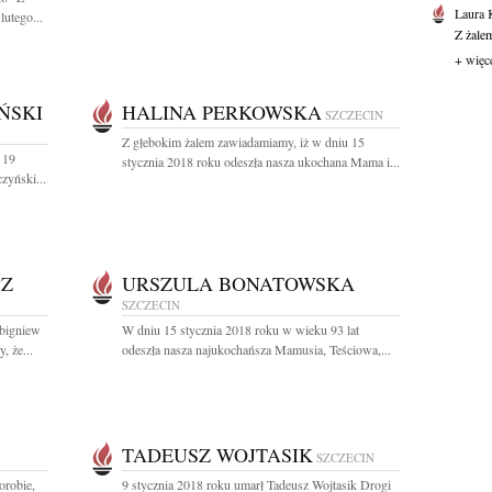
Laura 
utego...
Z żale
+ więc
ŃSKI
HALINA PERKOWSKA
SZCZECIN
Z głebokim żalem zawiadamiamy, iż w dniu 15
 19
stycznia 2018 roku odeszła nasza ukochana Mama i...
zyński...
CZ
URSZULA BONATOWSKA
SZCZECIN
Zbigniew
W dniu 15 stycznia 2018 roku w wieku 93 lat
 że...
odeszła nasza najukochańsza Mamusia, Teściowa,...
TADEUSZ WOJTASIK
SZCZECIN
orobie,
9 stycznia 2018 roku umarł Tadeusz Wojtasik Drogi