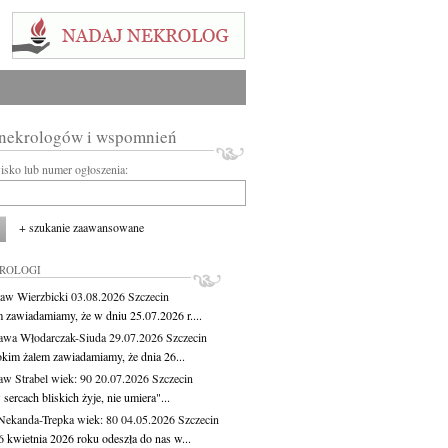
 nekrologów i wspomnień
wisko lub numer ogłoszenia:
+ szukanie zaawansowane
KROLOGI
aw Wierzbicki
03.08.2026
Szczecin
m zawiadamiamy, że w dniu 25.07.2026 r....
awa Włodarczak-Siuda
29.07.2026
Szczecin
okim żalem zawiadamiamy, że dnia 26...
aw Strabel
wiek: 90
20.07.2026
Szczecin
sercach bliskich żyje, nie umiera"...
Nekanda-Trepka
wiek: 80
04.05.2026
Szczecin
6 kwietnia 2026 roku odeszła do nas w...