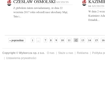
CZESŁAW OSMÓLSKI
KAZIMI
SZCZECIN
84
SZCZECIN
Z głebokim żalem zawiadamiamy, że dnia 22
W dniu 2 wrześ
września 2017 roku odszedł nasz ukochany Mąż,
Kazimierz Ada
Tata i...
Dziadek...
« poprzednie
1
...
7
8
9
10
11
12
13
14
15
16
Copyright © Wyborcza sp. z o.o.
O nas
Staże u nas
Reklama
Polityka 
Ustawienia prywatności