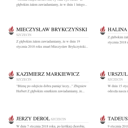
głębokim żalem zawiadamiamy, że w dniu 1 lutego...
MIECZYSŁAW BRYKCZYŃSKI
HALINA
SZCZECIN
Z głebokim ża
Z głębokim żalem zawiadamiamy, że w dniu 19
stycznia 2018 
stycznia 2018 roku zmarł Mieczysław Brykczyński...
KAZIMIERZ MARKIEWICZ
URSZUL
SZCZECIN
SZCZECIN
"Bliznę po odejściu dobra pamięć leczy..." Zbigniew
W dniu 15 styc
Herbert Z głębokim smutkiem zawiadamiamy, że...
odeszła nasza 
JERZY DEROL
TADEUS
SZCZECIN
W dniu 7 stycznia 2018 roku, po krótkiej chorobie,
9 stycznia 201