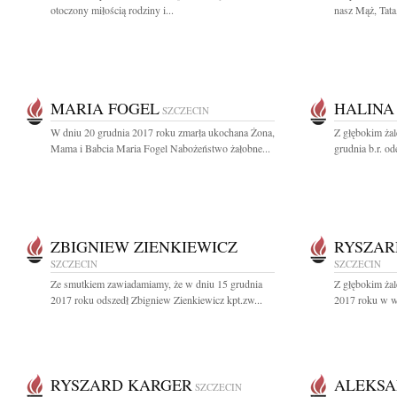
otoczony miłością rodziny i...
nasz Mąż, Tata
MARIA FOGEL
HALINA
SZCZECIN
W dniu 20 grudnia 2017 roku zmarła ukochana Żona,
Z głębokim ża
Mama i Babcia Maria Fogel Nabożeństwo żałobne...
grudnia b.r. od
ZBIGNIEW ZIENKIEWICZ
RYSZAR
SZCZECIN
SZCZECIN
Ze smutkiem zawiadamiamy, że w dniu 15 grudnia
Z głębokim żal
2017 roku odszedł Zbigniew Zienkiewicz kpt.zw...
2017 roku w wi
RYSZARD KARGER
ALEKSA
SZCZECIN