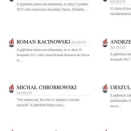
SZCZECIN
Z głębokim żalem zawiadamiamy, że dnia 2 grudnia
Ci, których ko
2017 roku zmarł nasz ukochany Ojciec, Dziadek,...
nieśmiertelnoś
ROMAN RACINOWSKI
ANDRZE
SZCZECIN
SZCZECIN
Z głębokim żalem zawiadamiamy, że w dniu 16
Z głębokim ża
listopada 2017 roku zmarł Roman Racinowski Msza
listopada 2017
w...
MICHAŁ CHROBROWSKI
URSZUL
SZCZECIN
Z głębokim ża
"Nie umiera ten, kto trwa w pamięci i sercach
października 2
naszych" Z głębokim bólem serca...
nasza...