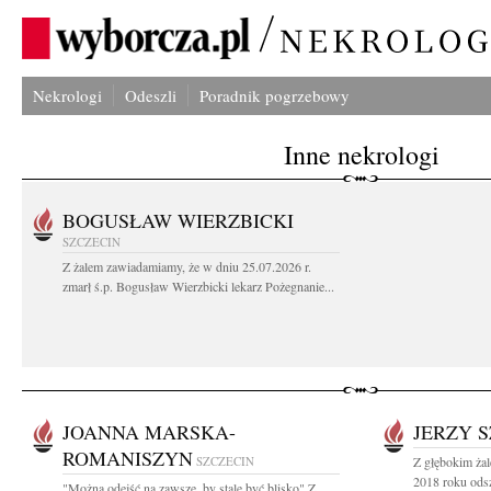
Nekrologi
Odeszli
Poradnik pogrzebowy
Inne nekrologi
BOGUSŁAW WIERZBICKI
SZCZECIN
Z żalem zawiadamiamy, że w dniu 25.07.2026 r.
zmarł ś.p. Bogusław Wierzbicki lekarz Pożegnanie...
JOANNA MARSKA-
JERZY 
ROMANISZYN
SZCZECIN
Z głębokim żal
2018 roku odsz
"Można odejść na zawsze, by stale być blisko" Z