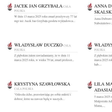
JACEK JAN GRZYBAŁA
ANNA D
CAŁA
POLSKA
SKALS
W dniu 13 marca 2025 roku zmarł przeżywszy 77 lat
Anna Dubrawsk
mgr inż. Jacek Jan Grzybała geodeta wykładowca...
Nabożeństwo ża
WŁADYSŁAW DUCZKO
WŁADY
CAŁA
POLSKA
POLSKA
Z głębokim żalem zawiadamiamy, że w dniu 11
Z głębokim ża
marca 2025 roku, w wieku 79 lat, zmarł profesor...
marca 2025 rok
hab....
KRYSTYNA SZAWŁOWSKA
LILA M
CAŁA POLSKA
ADASIA
"Odeszła cicho, pozostawiając po sobie miłość i
5 marca 2025 r
dobroć, które na zawsze będą w naszych...
Małgorzata Ad
Mama,...