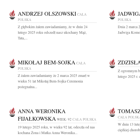
ANDRZEJ OLSZOWSKI
JADWI
CAŁA
POLSKA
POLSKA
Z głębokim żalem zawiadamiamy, że w dniu 24
Dnia 2 marca 2
lutego 2025 roku odszedł nasz ukochany Mąż,
Jadwiga Komor
Tata,...
MIKOŁAJ BEM-SOJKA
ZDZISŁ
CAŁA
POLSKA
Z ogromnym bó
Z żalem zawiadamiamy że 2 marca 2025 zmarł w
lutego 2025 r.
wieku 51 lat Mikołaj Bem-Sojka Ceremonia
pożegnalna...
ANNA WERONIKA
TOMASZ
FIJAŁKOWSKA
CAŁA POLSK
WIEK: 92
CAŁA POLSKA
W dniu 13 lute
19 lutego 2025 roku, w wieku 92 lat, odeszła od nas
ciężkiej choro
kochana Żona i Matka Anna Weronika...