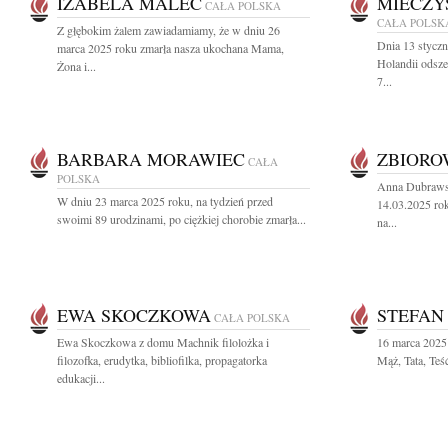
IZABELA MALEC
MIECZY
CAŁA POLSKA
CAŁA POLSK
Z głębokim żalem zawiadamiamy, że w dniu 26
Dnia 13 stycz
marca 2025 roku zmarła nasza ukochana Mama,
Holandii odsz
Żona i...
7...
BARBARA MORAWIEC
ZBIOR
CAŁA
POLSKA
Anna Dubrawsk
W dniu 23 marca 2025 roku, na tydzień przed
14.03.2025 rok
swoimi 89 urodzinami, po ciężkiej chorobie zmarła...
na...
EWA SKOCZKOWA
STEFAN
CAŁA POLSKA
Ewa Skoczkowa z domu Machnik filolożka i
16 marca 2025 
filozofka, erudytka, bibliofilka, propagatorka
Mąż, Tata, Teś
edukacji...