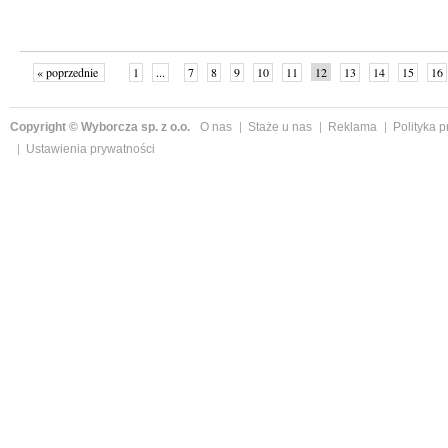
« poprzednie
1
...
7
8
9
10
11
12
13
14
15
16
Copyright © Wyborcza sp. z o.o.
O nas
Staże u nas
Reklama
Polityka 
Ustawienia prywatności