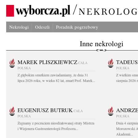
Nekrologi
Odeszli
Poradnik pogrzebowy
Inne nekrologi
MAREK PLISZKIEWICZ
TADEUS
CAŁA
POLSKA
POLSKA
Z głębokim smutkiem zawiadamiamy, że dnia 31
Z wielkim smu
lipca 2026 roku, w wieku 82 lat, zmarł Prof. Marek...
sierpnia 2026 r
EUGENIUSZ BUTRUK
ANDRZE
CAŁA
POLSKA
POLSKA
Żegnamy z poczuciem nieodżałowanej straty Mistrza
Dnia 4 sierpni
i Wizjonera Gastroenterologii Profesora...
Morozowski Ab
Akademii...