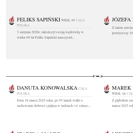
FELIKS SAPIŃSKI
JÓZEFA
WIEK: 69
CAŁA
POLSKA
Z żalem zawiad
3 sierpnia 2026r. zakończył swoją wędrówkę w
przeżywszy 104
wieku 69 lat Feliks Sapiński nauczyciel...
DANUTA KONOWALSKA
MAREK 
CAŁA
POLSKA
WIEK: 66
CAŁ
Dnia 18 marca 2025 roku, po 95 latach walki o
Z głębokim sm
zachowanie dobroci i piękna w ludziach i w sztuce,...
marca 2025 rok