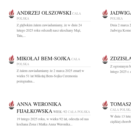
ANDRZEJ OLSZOWSKI
JADWI
CAŁA
POLSKA
POLSKA
Z głębokim żalem zawiadamiamy, że w dniu 24
Dnia 2 marca 2
lutego 2025 roku odszedł nasz ukochany Mąż,
Jadwiga Komor
Tata,...
MIKOŁAJ BEM-SOJKA
ZDZISŁ
CAŁA
POLSKA
Z ogromnym bó
Z żalem zawiadamiamy że 2 marca 2025 zmarł w
lutego 2025 r.
wieku 51 lat Mikołaj Bem-Sojka Ceremonia
pożegnalna...
ANNA WERONIKA
TOMASZ
FIJAŁKOWSKA
CAŁA POLSK
WIEK: 92
CAŁA POLSKA
W dniu 13 lute
19 lutego 2025 roku, w wieku 92 lat, odeszła od nas
ciężkiej choro
kochana Żona i Matka Anna Weronika...