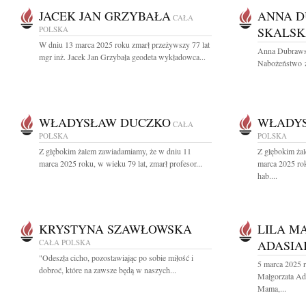
JACEK JAN GRZYBAŁA
ANNA D
CAŁA
POLSKA
SKALS
W dniu 13 marca 2025 roku zmarł przeżywszy 77 lat
Anna Dubrawsk
mgr inż. Jacek Jan Grzybała geodeta wykładowca...
Nabożeństwo ża
WŁADYSŁAW DUCZKO
WŁADY
CAŁA
POLSKA
POLSKA
Z głębokim żalem zawiadamiamy, że w dniu 11
Z głębokim ża
marca 2025 roku, w wieku 79 lat, zmarł profesor...
marca 2025 rok
hab....
KRYSTYNA SZAWŁOWSKA
LILA M
CAŁA POLSKA
ADASIA
"Odeszła cicho, pozostawiając po sobie miłość i
5 marca 2025 r
dobroć, które na zawsze będą w naszych...
Małgorzata Ad
Mama,...