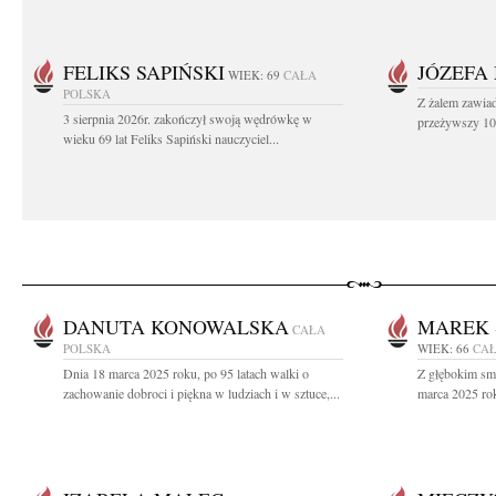
FELIKS SAPIŃSKI
JÓZEFA
WIEK: 69
CAŁA
POLSKA
Z żalem zawiad
3 sierpnia 2026r. zakończył swoją wędrówkę w
przeżywszy 104
wieku 69 lat Feliks Sapiński nauczyciel...
DANUTA KONOWALSKA
MAREK 
CAŁA
POLSKA
WIEK: 66
CAŁ
Dnia 18 marca 2025 roku, po 95 latach walki o
Z głębokim sm
zachowanie dobroci i piękna w ludziach i w sztuce,...
marca 2025 rok