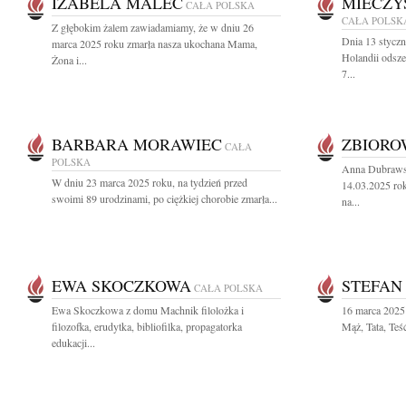
IZABELA MALEC
MIECZY
CAŁA POLSKA
CAŁA POLSK
Z głębokim żalem zawiadamiamy, że w dniu 26
Dnia 13 stycz
marca 2025 roku zmarła nasza ukochana Mama,
Holandii odsz
Żona i...
7...
BARBARA MORAWIEC
ZBIOR
CAŁA
POLSKA
Anna Dubrawsk
W dniu 23 marca 2025 roku, na tydzień przed
14.03.2025 rok
swoimi 89 urodzinami, po ciężkiej chorobie zmarła...
na...
EWA SKOCZKOWA
STEFAN
CAŁA POLSKA
Ewa Skoczkowa z domu Machnik filolożka i
16 marca 2025 
filozofka, erudytka, bibliofilka, propagatorka
Mąż, Tata, Teś
edukacji...