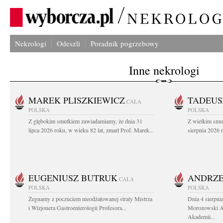
Nekrologi
Odeszli
Poradnik pogrzebowy
Inne nekrologi
MAREK PLISZKIEWICZ
TADEUS
CAŁA
POLSKA
POLSKA
Z głębokim smutkiem zawiadamiamy, że dnia 31
Z wielkim smu
lipca 2026 roku, w wieku 82 lat, zmarł Prof. Marek...
sierpnia 2026 r
EUGENIUSZ BUTRUK
ANDRZE
CAŁA
POLSKA
POLSKA
Żegnamy z poczuciem nieodżałowanej straty Mistrza
Dnia 4 sierpni
i Wizjonera Gastroenterologii Profesora...
Morozowski Ab
Akademii...