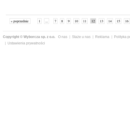
« poprzednie
1
...
7
8
9
10
11
12
13
14
15
16
Copyright © Wyborcza sp. z o.o.
O nas
Staże u nas
Reklama
Polityka 
Ustawienia prywatności