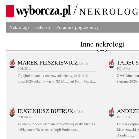
Nekrologi
Odeszli
Poradnik pogrzebowy
Inne nekrologi
MAREK PLISZKIEWICZ
TADEUS
CAŁA
POLSKA
POLSKA
Z głębokim smutkiem zawiadamiamy, że dnia 31
Z wielkim smu
lipca 2026 roku, w wieku 82 lat, zmarł Prof. Marek...
sierpnia 2026 r
EUGENIUSZ BUTRUK
ANDRZE
CAŁA
POLSKA
POLSKA
Żegnamy z poczuciem nieodżałowanej straty Mistrza
Dnia 4 sierpni
i Wizjonera Gastroenterologii Profesora...
Morozowski Ab
Akademii...