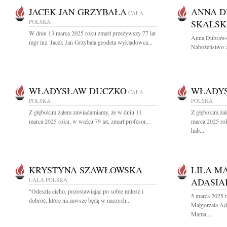
JACEK JAN GRZYBAŁA
ANNA D
CAŁA
POLSKA
SKALS
W dniu 13 marca 2025 roku zmarł przeżywszy 77 lat
Anna Dubrawsk
mgr inż. Jacek Jan Grzybała geodeta wykładowca...
Nabożeństwo ża
WŁADYSŁAW DUCZKO
WŁADY
CAŁA
POLSKA
POLSKA
Z głębokim żalem zawiadamiamy, że w dniu 11
Z głębokim ża
marca 2025 roku, w wieku 79 lat, zmarł profesor...
marca 2025 rok
hab....
KRYSTYNA SZAWŁOWSKA
LILA M
CAŁA POLSKA
ADASIA
"Odeszła cicho, pozostawiając po sobie miłość i
5 marca 2025 r
dobroć, które na zawsze będą w naszych...
Małgorzata Ad
Mama,...