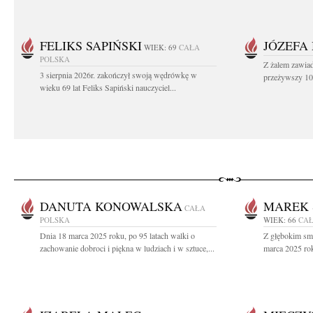
FELIKS SAPIŃSKI
JÓZEFA
WIEK: 69
CAŁA
POLSKA
Z żalem zawiad
3 sierpnia 2026r. zakończył swoją wędrówkę w
przeżywszy 104
wieku 69 lat Feliks Sapiński nauczyciel...
DANUTA KONOWALSKA
MAREK 
CAŁA
POLSKA
WIEK: 66
CAŁ
Dnia 18 marca 2025 roku, po 95 latach walki o
Z głębokim sm
zachowanie dobroci i piękna w ludziach i w sztuce,...
marca 2025 rok