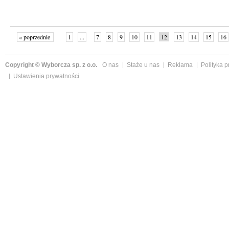
« poprzednie
1
...
7
8
9
10
11
12
13
14
15
16
Copyright © Wyborcza sp. z o.o.
O nas
Staże u nas
Reklama
Polityka 
Ustawienia prywatności