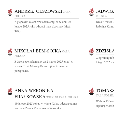
ANDRZEJ OLSZOWSKI
JADWI
CAŁA
POLSKA
POLSKA
Z głębokim żalem zawiadamiamy, że w dniu 24
Dnia 2 marca 2
lutego 2025 roku odszedł nasz ukochany Mąż,
Jadwiga Komor
Tata,...
MIKOŁAJ BEM-SOJKA
ZDZISŁ
CAŁA
POLSKA
Z ogromnym bó
Z żalem zawiadamiamy że 2 marca 2025 zmarł w
lutego 2025 r.
wieku 51 lat Mikołaj Bem-Sojka Ceremonia
pożegnalna...
ANNA WERONIKA
TOMASZ
FIJAŁKOWSKA
CAŁA POLSK
WIEK: 92
CAŁA POLSKA
W dniu 13 lute
19 lutego 2025 roku, w wieku 92 lat, odeszła od nas
ciężkiej choro
kochana Żona i Matka Anna Weronika...