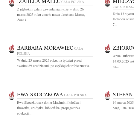
IZABELA MALEC
MIECZY
CAŁA POLSKA
CAŁA POLSK
Z głębokim żalem zawiadamiamy, że w dniu 26
Dnia 13 stycz
marca 2025 roku zmarła nasza ukochana Mama,
Holandii odsz
Żona i...
7...
BARBARA MORAWIEC
ZBIOR
CAŁA
POLSKA
Anna Dubrawsk
W dniu 23 marca 2025 roku, na tydzień przed
14.03.2025 rok
swoimi 89 urodzinami, po ciężkiej chorobie zmarła...
na...
EWA SKOCZKOWA
STEFAN
CAŁA POLSKA
Ewa Skoczkowa z domu Machnik filolożka i
16 marca 2025 
filozofka, erudytka, bibliofilka, propagatorka
Mąż, Tata, Teś
edukacji...