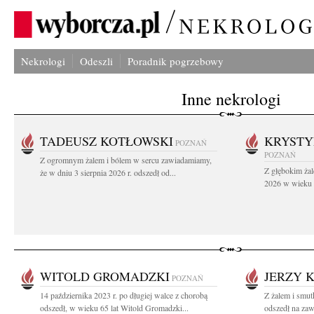
Nekrologi
Odeszli
Poradnik pogrzebowy
Inne nekrologi
TADEUSZ KOTŁOWSKI
KRYST
POZNAŃ
POZNAŃ
Z ogromnym żalem i bólem w sercu zawiadamiamy,
Z głębokim żal
że w dniu 3 sierpnia 2026 r. odszedł od...
2026 w wieku 9
WITOLD GROMADZKI
JERZY 
POZNAŃ
14 października 2023 r. po długiej walce z chorobą
Z żalem i smut
odszedł, w wieku 65 lat Witold Gromadzki...
odszedł na zaw