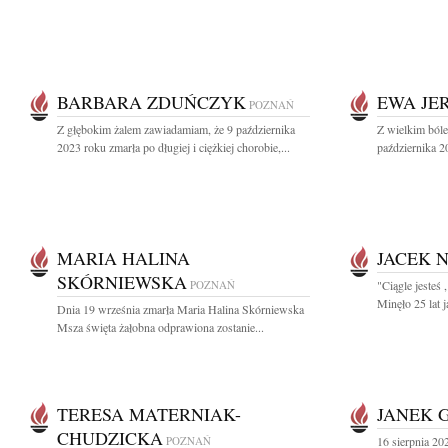
BARBARA ZDUŃCZYK
EWA JE
POZNAŃ
Z głębokim żalem zawiadamiam, że 9 października
Z wielkim ból
2023 roku zmarła po długiej i ciężkiej chorobie,...
października 2
MARIA HALINA
JACEK 
SKÓRNIEWSKA
POZNAŃ
"Ciągle jesteś 
Minęło 25 lat j
Dnia 19 września zmarła Maria Halina Skórniewska
Msza święta żałobna odprawiona zostanie...
TERESA MATERNIAK-
JANEK 
CHUDZICKA
POZNAŃ
16 sierpnia 2