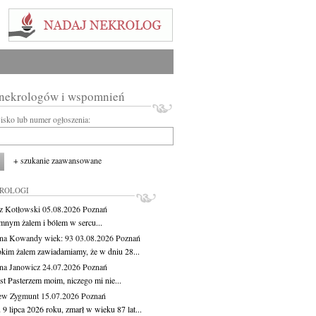
 nekrologów i wspomnień
wisko lub numer ogłoszenia:
+ szukanie zaawansowane
KROLOGI
z Kotłowski
05.08.2026
Poznań
mnym żalem i bólem w sercu...
yna Kowandy
wiek: 93
03.08.2026
Poznań
okim żalem zawiadamiamy, że w dniu 28...
na Janowicz
24.07.2026
Poznań
st Pasterzem moim, niczego mi nie...
ew Zygmunt
15.07.2026
Poznań
9 lipca 2026 roku, zmarł w wieku 87 lat...