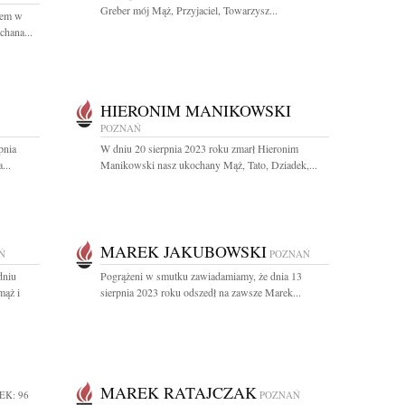
Greber mój Mąż, Przyjaciel, Towarzysz...
nem w
chana...
HIERONIM MANIKOWSKI
POZNAŃ
pnia
W dniu 20 sierpnia 2023 roku zmarł Hieronim
...
Manikowski nasz ukochany Mąż, Tato, Dziadek,...
MAREK JAKUBOWSKI
Ń
POZNAŃ
dniu
Pogrążeni w smutku zawiadamiamy, że dnia 13
mąż i
sierpnia 2023 roku odszedł na zawsze Marek...
MAREK RATAJCZAK
EK: 96
POZNAŃ