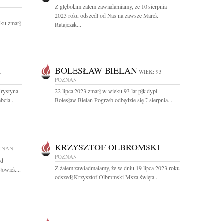
Z głębokim żalem zawiadamiamy, że 10 sierpnia
2023 roku odszedł od Nas na zawsze Marek
oku zmarł
Ratajczak...
A
BOLESŁAW BIELAN
WIEK: 93
POZNAŃ
Krystyna
22 lipca 2023 zmarł w wieku 93 lat płk dypl.
cia...
Bolesław Bielan Pogrzeb odbędzie się 7 sierpnia...
KRZYSZTOF OLBROMSKI
ZNAŃ
POZNAŃ
ed
Z żalem zawiadmaiamy, że w dniu 19 lipca 2023 roku
łowiek...
odszedł Krzysztof Olbromski Msza święta...