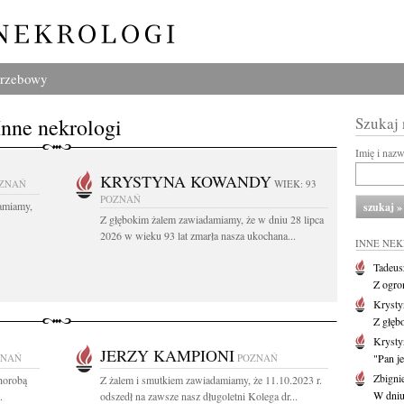
grzebowy
Inne nekrologi
Szukaj
Imię i naz
KRYSTYNA KOWANDY
ZNAŃ
WIEK: 93
POZNAŃ
amiamy,
Z głębokim żalem zawiadamiamy, że w dniu 28 lipca
2026 w wieku 93 lat zmarła nasza ukochana...
INNE NE
Tadeus
Z ogro
Kryst
Z głęb
Krysty
JERZY KAMPIONI
ZNAŃ
POZNAŃ
"Pan je
Zbigni
chorobą
Z żalem i smutkiem zawiadamiamy, że 11.10.2023 r.
W dniu 
.
odszedł na zawsze nasz długoletni Kolega dr...