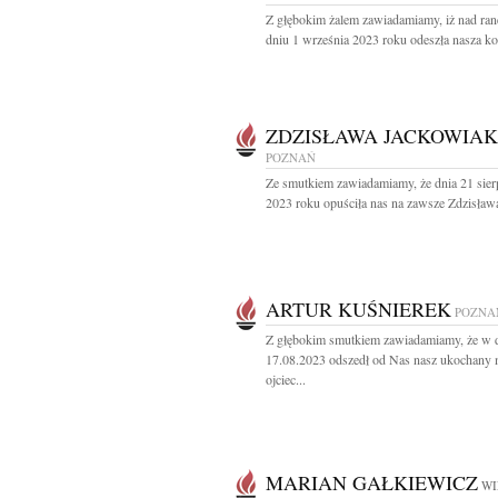
Z głębokim żalem zawiadamiamy, iż nad ra
dniu 1 września 2023 roku odeszła nasza ko
ZDZISŁAWA JACKOWIAK
POZNAŃ
Ze smutkiem zawiadamiamy, że dnia 21 sier
2023 roku opuściła nas na zawsze Zdzisława
ARTUR KUŚNIEREK
POZNA
Z głębokim smutkiem zawiadamiamy, że w 
17.08.2023 odszedł od Nas nasz ukochany 
ojciec...
MARIAN GAŁKIEWICZ
WI