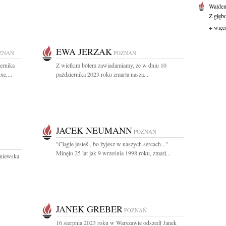
Waldem
Z głęb
+ więc
EWA JERZAK
ZNAŃ
POZNAŃ
ernika
Z wielkim bólem zawiadamiamy, że w dniu 10
ie,...
października 2023 roku zmarła nasza...
JACEK NEUMANN
POZNAŃ
"Ciągle jesteś , bo żyjesz w naszych sercach..."
Minęło 25 lat jak 9 września 1998 roku, zmarł...
rniewska
JANEK GREBER
POZNAŃ
16 sierpnia 2023 roku w Warszawie odszedł Janek