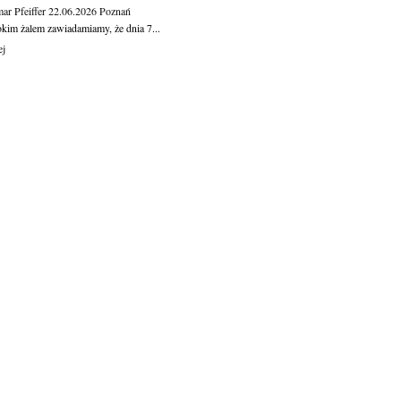
ar Pfeiffer
22.06.2026
Poznań
okim żalem zawiadamiamy, że dnia 7...
ej