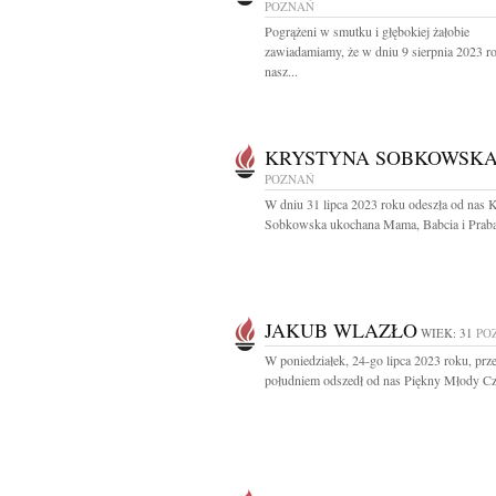
POZNAŃ
Pogrążeni w smutku i głębokiej żałobie
zawiadamiamy, że w dniu 9 sierpnia 2023 r
nasz...
KRYSTYNA SOBKOWSK
POZNAŃ
W dniu 31 lipca 2023 roku odeszła od nas 
Sobkowska ukochana Mama, Babcia i Prabab
JAKUB WLAZŁO
WIEK: 31
PO
W poniedziałek, 24-go lipca 2023 roku, prz
południem odszedł od nas Piękny Młody Cz