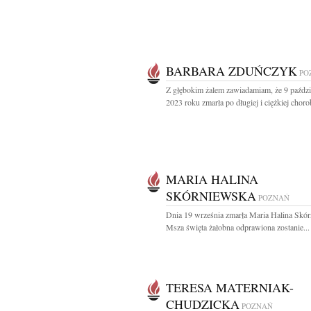
BARBARA ZDUŃCZYK
PO
Z głębokim żalem zawiadamiam, że 9 paździ
2023 roku zmarła po długiej i ciężkiej chorob
MARIA HALINA
SKÓRNIEWSKA
POZNAŃ
Dnia 19 września zmarła Maria Halina Skó
Msza święta żałobna odprawiona zostanie...
TERESA MATERNIAK-
CHUDZICKA
POZNAŃ