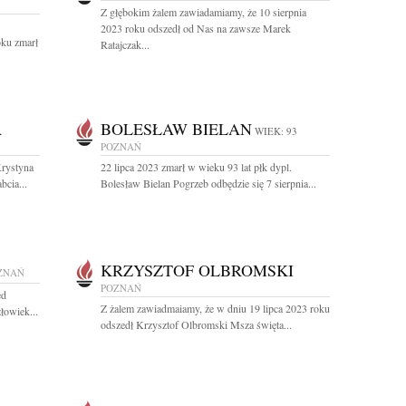
Z głębokim żalem zawiadamiamy, że 10 sierpnia
2023 roku odszedł od Nas na zawsze Marek
oku zmarł
Ratajczak...
A
BOLESŁAW BIELAN
WIEK: 93
POZNAŃ
Krystyna
22 lipca 2023 zmarł w wieku 93 lat płk dypl.
cia...
Bolesław Bielan Pogrzeb odbędzie się 7 sierpnia...
KRZYSZTOF OLBROMSKI
ZNAŃ
POZNAŃ
ed
Z żalem zawiadmaiamy, że w dniu 19 lipca 2023 roku
łowiek...
odszedł Krzysztof Olbromski Msza święta...