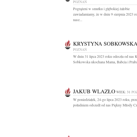
POZNAŃ
Pogrążeni w smutku i głębokiej żałobie
zawiadamiamy, że w dniu 9 sierpnia 2023 r
nasz...
KRYSTYNA SOBKOWSK
POZNAŃ
W dniu 31 lipca 2023 roku odeszła od nas 
Sobkowska ukochana Mama, Babcia i Prabab
JAKUB WLAZŁO
WIEK: 31
PO
W poniedziałek, 24-go lipca 2023 roku, prz
południem odszedł od nas Piękny Młody Cz