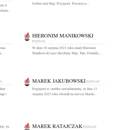
Greber mój Mąż, Przyjaciel, Towarzysz...
nem w
chana...
HIERONIM MANIKOWSKI
POZNAŃ
pnia
W dniu 20 sierpnia 2023 roku zmarł Hieronim
...
Manikowski nasz ukochany Mąż, Tato, Dziadek,...
MAREK JAKUBOWSKI
Ń
POZNAŃ
dniu
Pogrążeni w smutku zawiadamiamy, że dnia 13
mąż i
sierpnia 2023 roku odszedł na zawsze Marek...
MAREK RATAJCZAK
EK: 96
POZNAŃ