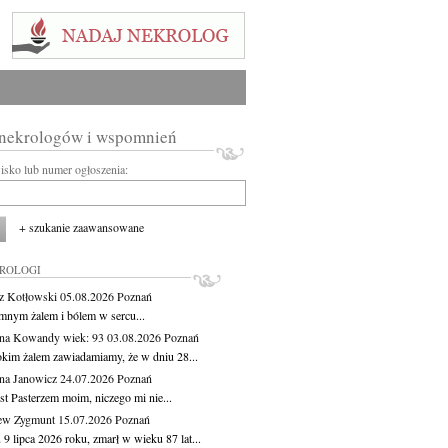
 nekrologów i wspomnień
wisko lub numer ogłoszenia:
+ szukanie zaawansowane
KROLOGI
z Kotłowski
05.08.2026
Poznań
mnym żalem i bólem w sercu...
yna Kowandy
wiek: 93
03.08.2026
Poznań
okim żalem zawiadamiamy, że w dniu 28...
na Janowicz
24.07.2026
Poznań
st Pasterzem moim, niczego mi nie...
ew Zygmunt
15.07.2026
Poznań
9 lipca 2026 roku, zmarł w wieku 87 lat...