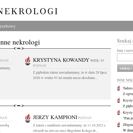
grzebowy
Inne nekrologi
Szukaj
Imię i naz
KRYSTYNA KOWANDY
ZNAŃ
WIEK: 93
POZNAŃ
amiamy,
Z głębokim żalem zawiadamiamy, że w dniu 28 lipca
2026 w wieku 93 lat zmarła nasza ukochana...
INNE NE
Tadeus
Z ogro
Kryst
Z głęb
Krysty
JERZY KAMPIONI
ZNAŃ
POZNAŃ
"Pan je
Zbigni
chorobą
Z żalem i smutkiem zawiadamiamy, że 11.10.2023 r.
W dniu 
.
odszedł na zawsze nasz długoletni Kolega dr...