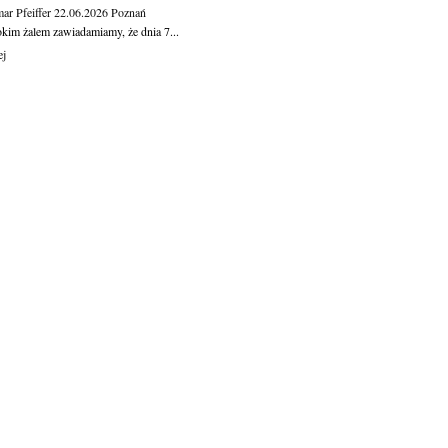
ar Pfeiffer
22.06.2026
Poznań
okim żalem zawiadamiamy, że dnia 7...
ej