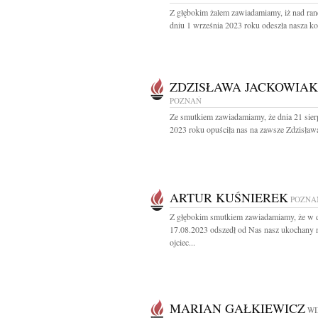
Z głębokim żalem zawiadamiamy, iż nad ra
dniu 1 września 2023 roku odeszła nasza ko
ZDZISŁAWA JACKOWIAK
POZNAŃ
Ze smutkiem zawiadamiamy, że dnia 21 sier
2023 roku opuściła nas na zawsze Zdzisława
ARTUR KUŚNIEREK
POZNA
Z głębokim smutkiem zawiadamiamy, że w 
17.08.2023 odszedł od Nas nasz ukochany 
ojciec...
MARIAN GAŁKIEWICZ
WI