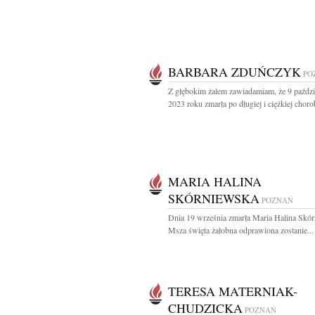
BARBARA ZDUŃCZYK
PO
Z głębokim żalem zawiadamiam, że 9 paździ
2023 roku zmarła po długiej i ciężkiej chorob
MARIA HALINA
SKÓRNIEWSKA
POZNAŃ
Dnia 19 września zmarła Maria Halina Skó
Msza święta żałobna odprawiona zostanie...
TERESA MATERNIAK-
CHUDZICKA
POZNAŃ