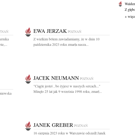
Waldem
Z głęb
+ więc
EWA JERZAK
ZNAŃ
POZNAŃ
ernika
Z wielkim bólem zawiadamiamy, że w dniu 10
ie,...
października 2023 roku zmarła nasza...
JACEK NEUMANN
POZNAŃ
"Ciągle jesteś , bo żyjesz w naszych sercach..."
Minęło 25 lat jak 9 września 1998 roku, zmarł...
rniewska
JANEK GREBER
POZNAŃ
16 sierpnia 2023 roku w Warszawie odszedł Janek